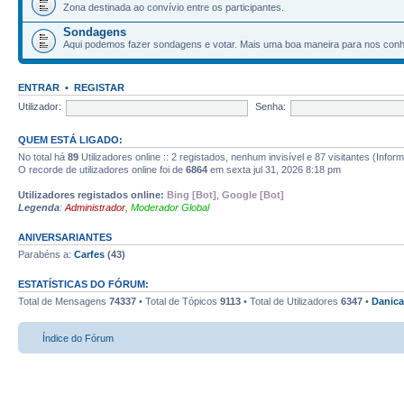
Zona destinada ao convívio entre os participantes.
Sondagens
Aqui podemos fazer sondagens e votar. Mais uma boa maneira para nos con
ENTRAR
•
REGISTAR
Utilizador:
Senha:
QUEM ESTÁ LIGADO:
No total há
89
Utilizadores online :: 2 registados, nenhum invisível e 87 visitantes (Infor
O recorde de utilizadores online foi de
6864
em sexta jul 31, 2026 8:18 pm
Utilizadores registados online:
Bing [Bot]
,
Google [Bot]
Legenda
:
Administrador
,
Moderador Global
ANIVERSARIANTES
Parabéns a:
Carfes
(43)
ESTATÍSTICAS DO FÓRUM:
Total de Mensagens
74337
• Total de Tópicos
9113
• Total de Utilizadores
6347
•
Danica
Índice do Fórum