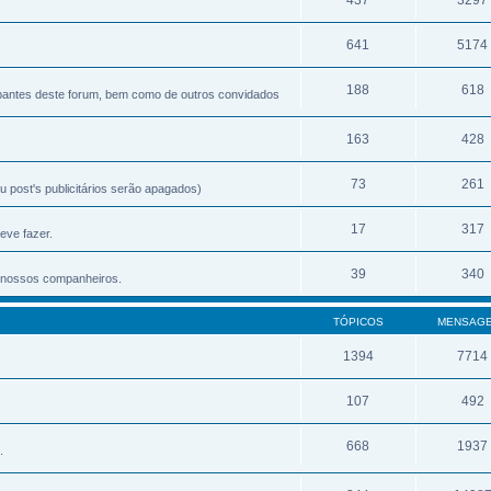
641
5174
188
618
ipantes deste forum, bem como de outros convidados
163
428
73
261
 post's publicitários serão apagados)
17
317
eve fazer.
39
340
os nossos companheiros.
TÓPICOS
MENSAG
1394
7714
107
492
668
1937
.