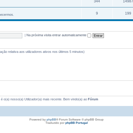
344
1498
9
199
hecermos.
|
Na próxima visita entrar automaticamente
mação relativa aos utilizadores ativos nos últimos 5 minutos)
é o(a) nosso(a) Utilizador(a) mais recente. Bem vindo(a) ao
Fórum
Powered by
phpBB
® Forum Software © phpBB Group
Traduzido por
phpBB Portugal