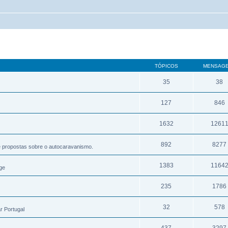
TÓPICOS
MENSAG
35
38
127
846
1632
1261
892
8277
e propostas sobre o autocaravanismo.
1383
1164
ge
235
1786
32
578
r Portugal
437
3297