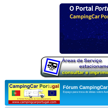
Fórum CampingCar 
Espaço para troca de ideias sobre Au