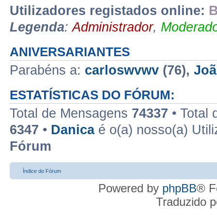
Utilizadores registados online:
B
Legenda
:
Administrador
,
Moderado
ANIVERSARIANTES
Parabéns a:
carloswvwv
(76),
Joã
ESTATÍSTICAS DO FÓRUM:
Total de Mensagens
74337
• Total
6347
•
Danica
é o(a) nosso(a) Util
Fórum
Índice do Fórum
Powered by
phpBB
® F
Traduzido 