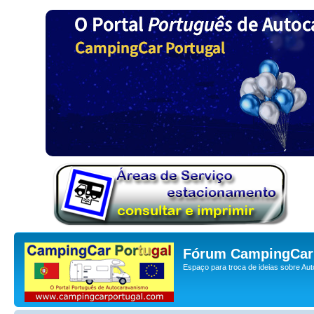
Fórum CampingCar 
Espaço para troca de ideias sobre Au