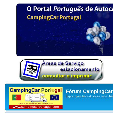
Fórum CampingCar 
Espaço para troca de ideias sobre Au