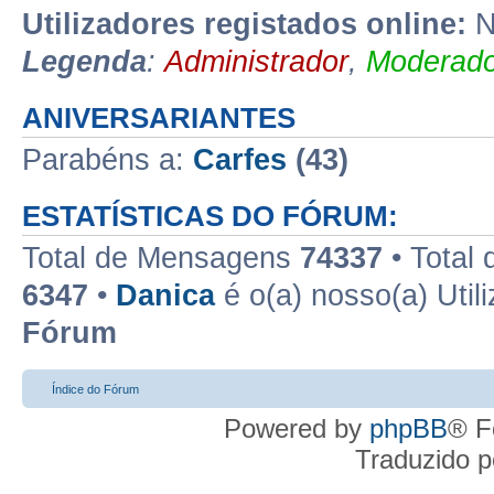
Utilizadores registados online:
N
Legenda
:
Administrador
,
Moderado
ANIVERSARIANTES
Parabéns a:
Carfes
(43)
ESTATÍSTICAS DO FÓRUM:
Total de Mensagens
74337
• Total
6347
•
Danica
é o(a) nosso(a) Util
Fórum
Índice do Fórum
Powered by
phpBB
® F
Traduzido 