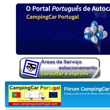
Fórum CampingCar 
Espaço para troca de ideias sobre Au