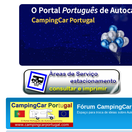
Fórum CampingCar 
Espaço para troca de ideias sobre Au