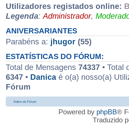
Utilizadores registados online:
B
Legenda
:
Administrador
,
Moderado
ANIVERSARIANTES
Parabéns a:
jhugor
(55)
ESTATÍSTICAS DO FÓRUM:
Total de Mensagens
74337
• Total
6347
•
Danica
é o(a) nosso(a) Util
Fórum
Índice do Fórum
Powered by
phpBB
® F
Traduzido 