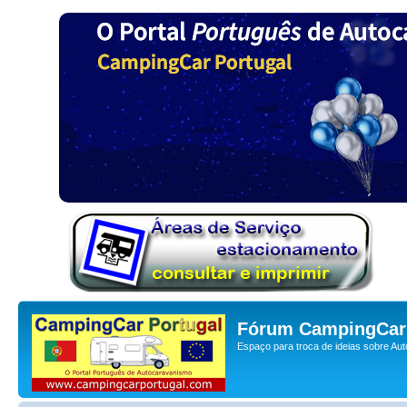
Fórum CampingCar 
Espaço para troca de ideias sobre Au