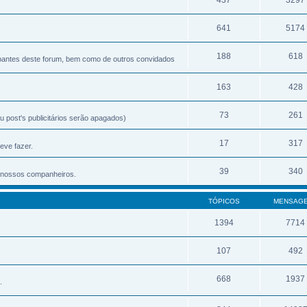
641
5174
188
618
ipantes deste forum, bem como de outros convidados
163
428
73
261
 post's publicitários serão apagados)
17
317
eve fazer.
39
340
os nossos companheiros.
TÓPICOS
MENSAG
1394
7714
107
492
668
1937
.