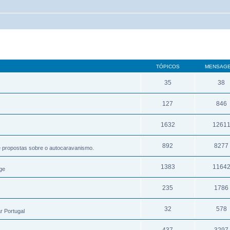
TÓPICOS
MENSAG
35
38
127
846
1632
1261
892
8277
e propostas sobre o autocaravanismo.
1383
1164
ge
235
1786
32
578
r Portugal
437
3297