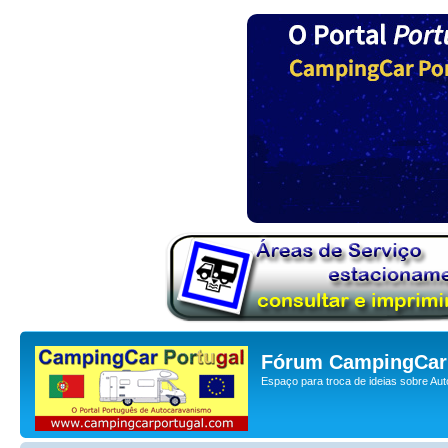
Fórum CampingCar 
Espaço para troca de ideias sobre Au