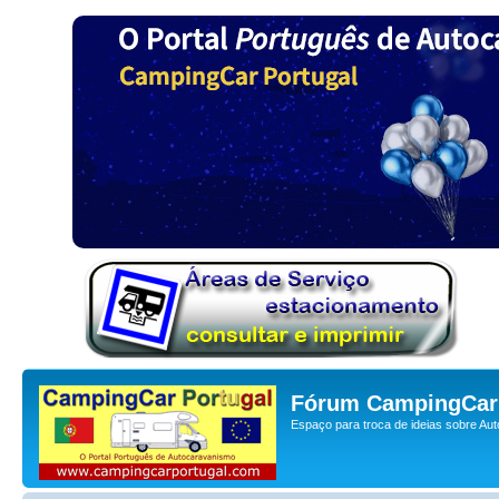
Fórum CampingCar 
Espaço para troca de ideias sobre Au