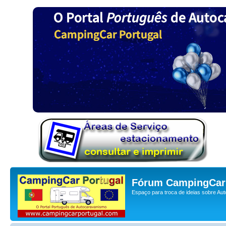
Fórum CampingCar 
Espaço para troca de ideias sobre Au