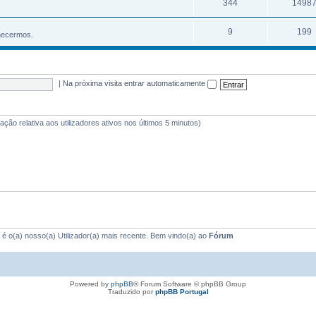
344
1498
9
199
hecermos.
|
Na próxima visita entrar automaticamente
mação relativa aos utilizadores ativos nos últimos 5 minutos)
é o(a) nosso(a) Utilizador(a) mais recente. Bem vindo(a) ao
Fórum
Powered by
phpBB
® Forum Software © phpBB Group
Traduzido por
phpBB Portugal