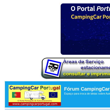
Fórum CampingCar 
Espaço para troca de ideias sobre Au