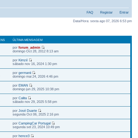
FAQ
Registar
Entrar
Data/Hora: sexta ago 07, 2026 6:53 pm
ENS
ÚLTIMA MENSAGEM
por
forum_admin
domingo Oct 28, 2012 8:13 am
por
Kimzé
sábado nov 16, 2024 1:30 pm
por
germanii
1
domingo mai 24, 2026 4:46 pm
por
EMAN
domingo jun 29, 2025 10:38 pm
por
Calita
2
sábado nov 29, 2025 5:58 pm
por
José Duarte
segunda Oct 06, 2025 2:16 pm
por
CampingCar Portugal
segunda set 23, 2024 10:49 pm
por
hence3