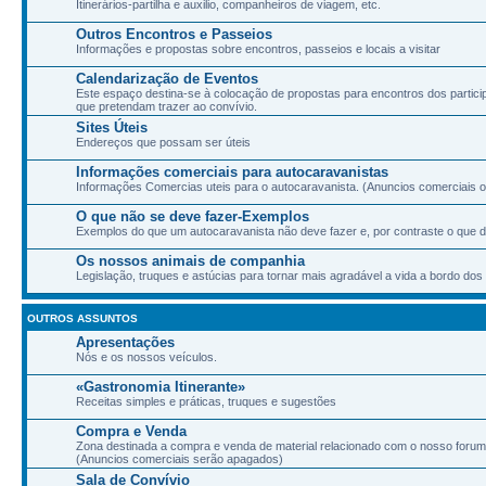
Itinerários-partilha e auxilio, companheiros de viagem, etc.
Outros Encontros e Passeios
Informações e propostas sobre encontros, passeios e locais a visitar
Calendarização de Eventos
Este espaço destina-se à colocação de propostas para encontros dos partic
que pretendam trazer ao convívio.
Sites Úteis
Endereços que possam ser úteis
Informações comerciais para autocaravanistas
Informações Comercias uteis para o autocaravanista. (Anuncios comerciais ou
O que não se deve fazer-Exemplos
Exemplos do que um autocaravanista não deve fazer e, por contraste o que d
Os nossos animais de companhia
Legislação, truques e astúcias para tornar mais agradável a vida a bordo d
OUTROS ASSUNTOS
Apresentações
Nós e os nossos veículos.
«Gastronomia Itinerante»
Receitas simples e práticas, truques e sugestões
Compra e Venda
Zona destinada a compra e venda de material relacionado com o nosso forum
(Anuncios comerciais serão apagados)
Sala de Convívio