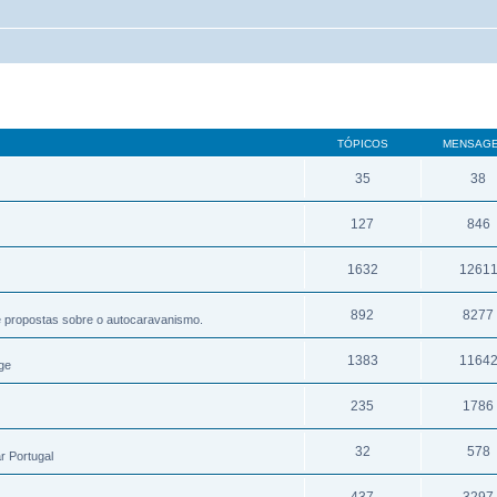
TÓPICOS
MENSAG
35
38
127
846
1632
1261
892
8277
e propostas sobre o autocaravanismo.
1383
1164
ge
235
1786
32
578
r Portugal
437
3297