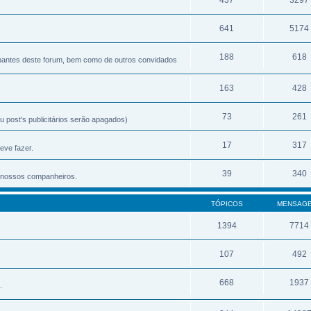
641
5174
188
618
ipantes deste forum, bem como de outros convidados
163
428
73
261
 post's publicitários serão apagados)
17
317
eve fazer.
39
340
os nossos companheiros.
TÓPICOS
MENSAG
1394
7714
107
492
668
1937
.