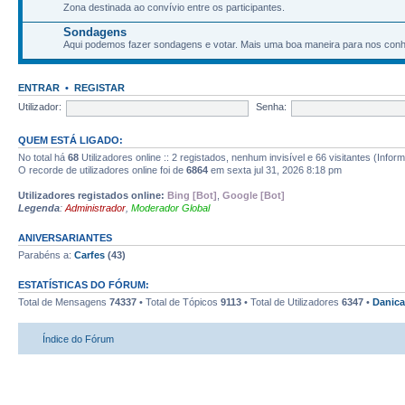
Zona destinada ao convívio entre os participantes.
Sondagens
Aqui podemos fazer sondagens e votar. Mais uma boa maneira para nos con
ENTRAR
•
REGISTAR
Utilizador:
Senha:
QUEM ESTÁ LIGADO:
No total há
68
Utilizadores online :: 2 registados, nenhum invisível e 66 visitantes (Infor
O recorde de utilizadores online foi de
6864
em sexta jul 31, 2026 8:18 pm
Utilizadores registados online:
Bing [Bot]
,
Google [Bot]
Legenda
:
Administrador
,
Moderador Global
ANIVERSARIANTES
Parabéns a:
Carfes
(43)
ESTATÍSTICAS DO FÓRUM:
Total de Mensagens
74337
• Total de Tópicos
9113
• Total de Utilizadores
6347
•
Danica
Índice do Fórum