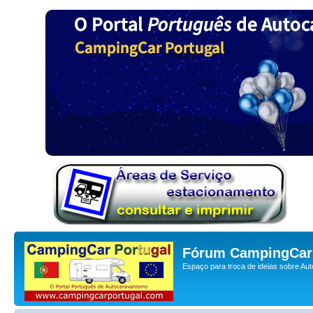
Fórum CampingCar 
Espaço para troca de ideias sobre Au