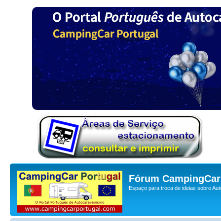
Fórum CampingCar 
Espaço para troca de ideias sobre Au