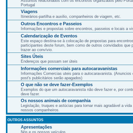
Assuntos relacionados com os encontros organizados pelo Port
Portugal
Viagens
Itinerários-partilha e auxilio, companheiros de viagem, etc.
Outros Encontros e Passeios
Informações e propostas sobre encontros, passeios e locais a vis
Calendarização de Eventos
Este espaço destina-se à colocação de propostas para encontro
participantes deste forum, bem como de outros convidados que
trazer ao convívio.
Sites Úteis
Endereços que possam ser úteis
Informações comerciais para autocaravanistas
Informações Comercias uteis para o autocaravanista. (Anuncios 
post's publicitários serão apagados)
O que não se deve fazer-Exemplos
Exemplos do que um autocaravanista não deve fazer e, por cont
deve fazer.
Os nossos animais de companhia
Legislação, truques e astúcias para tornar mais agradável a vida
nossos companheiros.
OUTROS ASSUNTOS
Apresentações
Nós e os nossos veículos.