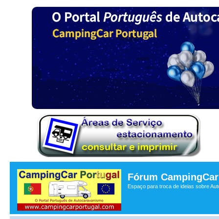
Fórum CampingCar 
Espaço para troca de ideias sobre Au