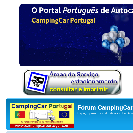
Fórum CampingCar 
Espaço para troca de ideias sobre Au