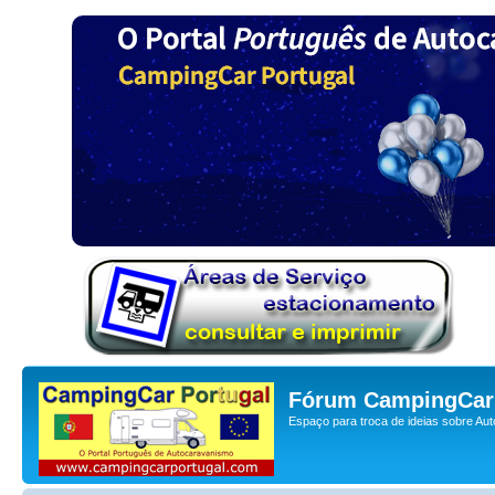
Fórum CampingCar 
Espaço para troca de ideias sobre Au