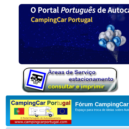
Fórum CampingCar 
Espaço para troca de ideias sobre Au