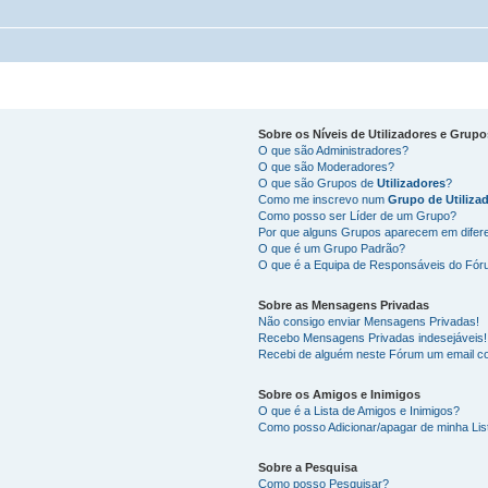
Sobre os
Níveis de Utilizadores
e
Grupo
O que são Administradores?
O que são Moderadores?
O que são Grupos de
Utilizadores
?
Como me inscrevo num
Grupo de Utiliza
Como posso ser Líder de um Grupo?
Por que alguns Grupos aparecem em difer
O que é um Grupo Padrão?
O que é a Equipa de Responsáveis do Fó
Sobre as
Mensagens Privadas
Não consigo enviar Mensagens Privadas!
Recebo Mensagens Privadas indesejáveis!
Recebi de alguém neste Fórum um email co
Sobre os
Amigos
e
Inimigos
O que é a Lista de Amigos e Inimigos?
Como posso Adicionar/apagar de minha Lis
Sobre a
Pesquisa
Como posso Pesquisar?