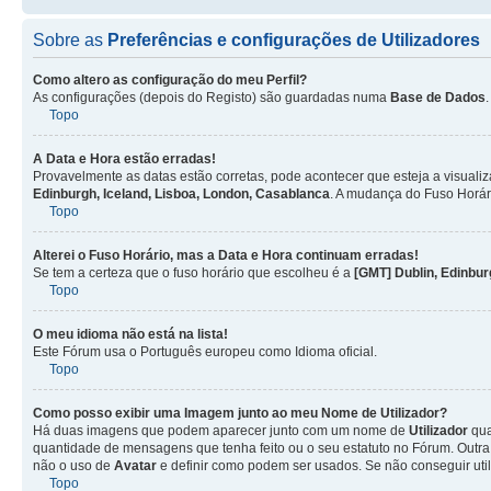
Sobre as
Preferências e configurações de Utilizadores
Como altero as configuração do meu Perfil?
As configurações (depois do Registo) são guardadas numa
Base de Dados
Topo
A Data e Hora estão erradas!
Provavelmente as datas estão corretas, pode acontecer que esteja a visualiz
Edinburgh, Iceland, Lisboa, London, Casablanca
. A mudança do Fuso Horár
Topo
Alterei o Fuso Horário, mas a Data e Hora continuam erradas!
Se tem a certeza que o fuso horário que escolheu é a
[GMT] Dublin, Edinbur
Topo
O meu idioma não está na lista!
Este Fórum usa o Português europeu como Idioma oficial.
Topo
Como posso exibir uma Imagem junto ao meu Nome de
Utilizador
?
Há duas imagens que podem aparecer junto com um nome de
Utilizador
qua
quantidade de mensagens que tenha feito ou o seu estatuto no Fórum. Out
não o uso de
Avatar
e definir como podem ser usados. Se não conseguir uti
Topo