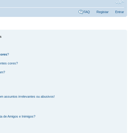
FAQ
Registar
Entrar
s
dores
?
entes cores?
rum?
m assuntos irrelevantes ou abusivos!
ta de Amigos e Inimigos?