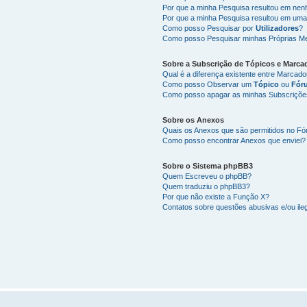
Por que a minha Pesquisa resultou em ne
Por que a minha Pesquisa resultou em uma
Como posso Pesquisar por
Utilizadores
?
Como posso Pesquisar minhas Próprias M
Sobre a
Subscrição de Tópicos
e
Marca
Qual é a diferença existente entre Marcad
Como posso Observar um
Tópico
ou
Fór
Como posso apagar as minhas Subscriçõe
Sobre os
Anexos
Quais os Anexos que são permitidos no F
Como posso encontrar Anexos que enviei?
Sobre o
Sistema phpBB3
Quem Escreveu o phpBB?
Quem traduziu o phpBB3?
Por que não existe a Função X?
Contatos sobre questões abusivas e/ou ileg