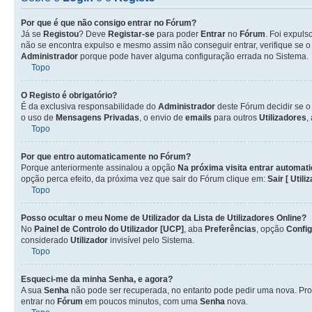
Por que é que não consigo entrar no Fórum?
Já se
Registou
? Deve
Registar-se
para poder
Entrar
no
Fórum
. Foi expul
não se encontra expulso e mesmo assim não conseguir entrar, verifique se 
Administrador
porque pode haver alguma configuração errada no Sistema.
Topo
O Registo é obrigatório?
É da exclusiva responsabilidade do
Administrador
deste Fórum decidir se 
o uso de
Mensagens Privadas
, o envio de
emails
para outros
Utilizadores
,
Topo
Por que entro automaticamente no Fórum?
Porque anteriormente assinalou a opção
Na próxima visita entrar automat
opção perca efeito, da próxima vez que sair do Fórum clique em:
Sair [ Utili
Topo
Posso ocultar o meu Nome de
Utilizador
da Lista de
Utilizadores
Online?
No
Painel de Controlo do Utilizador [UCP]
, aba
Preferências
, opção
Confi
considerado
Utilizador
invisível pelo Sistema.
Topo
Esqueci-me da minha Senha, e agora?
A sua
Senha
não pode ser recuperada, no entanto pode pedir uma nova. Pro
entrar no
Fórum
em poucos minutos, com uma
Senha
nova.