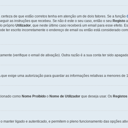
a certeza de que estão corretos tenha em atenção um de dois fatores. Se a função
seguir as instruções que recebeu. Se não é este o seu caso, então o seu
Registo
a
o próprio
Utilizador
, que neste último caso receberá um email para esse efeito. E
de ter escrito incorretamente o endereço de email ou então está considerado com
tamente (verifique o email de ativação). Outra razão é a sua conta ter sido apagad
que exige uma autorização para guardar as informações relativas a menores de 1
cionado como
Nome Proibido
o
Nome de Utilizador
que deseja usar. Os
Registos
o manter ligado e autenticado, e permitem o pleno funcionamento das opções ati