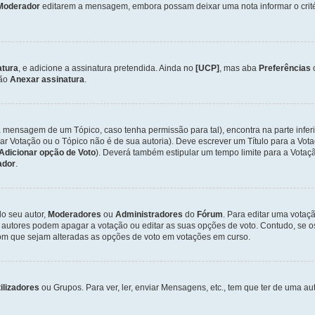
Moderador
editarem a mensagem, embora possam deixar uma nota informar o critéri
atura
, e adicione a assinatura pretendida. Ainda no
[UCP]
, mas aba
Preferências
ção
Anexar assinatura
.
a mensagem de um Tópico, caso tenha permissão para tal), encontra na parte infer
iar Votação ou o Tópico não é de sua autoria). Deve escrever um Título para a V
Adicionar opção de Voto
). Deverá também estipular um tempo limite para a Votaçã
ador
.
lo seu autor,
Moderadores
ou
Administradores
do
Fórum
. Para editar uma vota
 autores podem apagar a votação ou editar as suas opções de voto. Contudo, se 
com que sejam alteradas as opções de voto em votações em curso.
ilizadores
ou Grupos. Para ver, ler, enviar Mensagens, etc., tem que ter de uma 