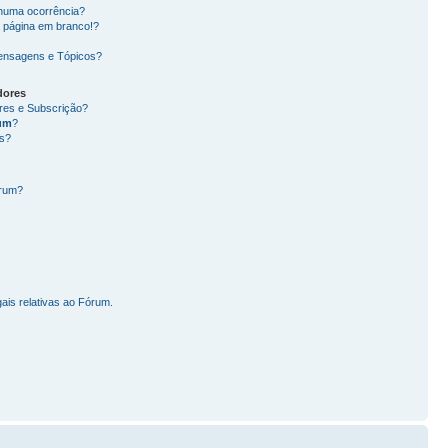
nhuma ocorrência?
 página em branco!?
ensagens e Tópicos?
dores
ores e Subscrição?
um
?
s?
órum?
ais relativas ao Fórum.