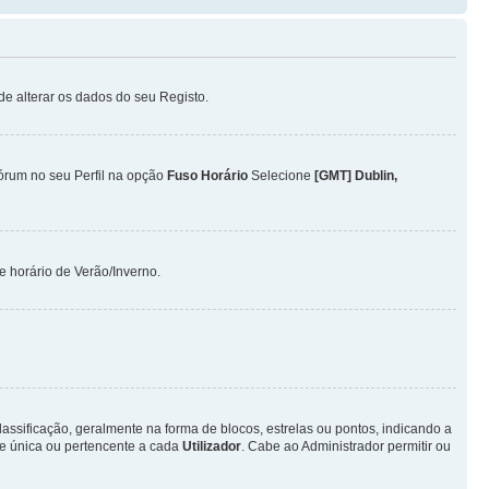
ode alterar os dados do seu Registo.
Fórum no seu Perfil na opção
Fuso Horário
Selecione
[GMT] Dublin,
 horário de Verão/Inverno.
ificação, geralmente na forma de blocos, estrelas ou pontos, indicando a
e única ou pertencente a cada
Utilizador
. Cabe ao Administrador permitir ou