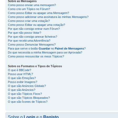
Sobre as
Mensagens
Como posso enviar uma mensagem?
Como crio um Tópico no Fórum?
Como posso Editar ou apagar uma Mensagem?
Como posso adicionar uma assinatura às minhas Mensagens?
Como posso criar uma votação?
Como posso Editar ou apagar uma votação?
Por que não consigo entrar num Fórum?
Por que não posso Votar?
Por que não consigo anexar ficheiros?
Por que recebi uma Advertência?
Como posso Denunciar Mensagens?
Para que serve o botão
Guardar
no
Painel de Mensagens
?
Do que necessita a minha Mensagem para ser Aprovada?
Como posso ressuscitar os meus Tópicos?
Sobre os
Formatos
e
Tipos de Tópicos
O que é BBCode?
Posso usar HTML?
O que são Emoções?
Posso exibir Imagens?
O que são Anúncios Globais?
O que são Anúncios?
O que são Tópicos Fixos?
O que são Tópicos Bloqueados?
O que são Ícones de Tópicos?
Sobre o
Login
e o
Registo