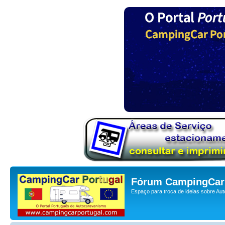
Fórum CampingCar 
Espaço para troca de ideias sobre Au