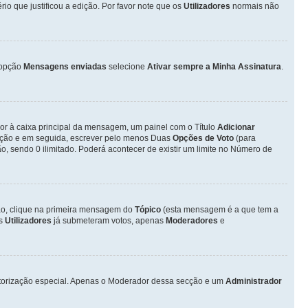
o que justificou a edição. Por favor note que os
Utilizadores
normais não
opção
Mensagens enviadas
selecione
Ativar sempre a Minha Assinatura
.
ior à caixa principal da mensagem, um painel com o Título
Adicionar
otação e em seguida, escrever pelo menos Duas
Opções de Voto
(para
o, sendo 0 ilimitado. Poderá acontecer de existir um limite no Número de
ção, clique na primeira mensagem do
Tópico
(esta mensagem é a que tem a
os
Utilizadores
já submeteram votos, apenas
Moderadores
e
autorização especial. Apenas o Moderador dessa secção e um
Administrador