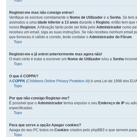
Topo
Registei-me mas não consigo entrar!
Verifique se escreve corretamente o
Nome de Utilizador
e a
Senha
. Se tem 
assinalou a uma
idade inferior a 13 anos
durante o
Registo
, então tem que 
novos
Registos
. A Ativação tanto pode ser feita pelo
Administrador
como pel
recebeu um email, siga as suas instruções. Se não recebeu nenhum email po
que forneceu é válido e correto, tente contatar o
Administrador do Fórum
.
Topo
Registei-me e já entrei anteriormente mas agora não!
O mais certo é estar a escrever um
Nome de Utilizador
e/ou a
Senha
incorre
Topo
O que é
COPPA
?
A
COPPA
(Childrens Online Privacy Protetion At)
é uma Lei de 1998 dos EUA 
Topo
Por que não consigo Registar-me?
É possível que o
Administrador
tenha expulso o seu
Endereço de IP
ou adi
especificadas.
Topo
Para que serve a opção
Apagar cookies
?
Apaga do seu PC todos os
Cookies
criados pelo phpBB3 e que servem para 
Topo