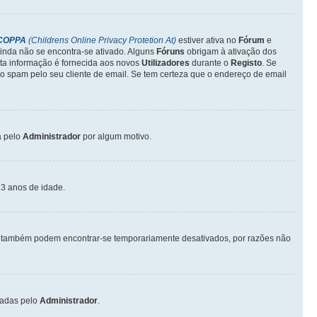
COPPA
(Childrens Online Privacy Protetion At)
estiver ativa no
Fórum
e
inda não se encontra-se ativado. Alguns
Fóruns
obrigam à ativação dos
sta informação é fornecida aos novos
Utilizadores
durante o
Registo
. Se
o spam pelo seu cliente de email. Se tem certeza que o endereço de email
a pelo
Administrador
por algum motivo.
3 anos de idade.
também podem encontrar-se temporariamente desativados, por razões não
vadas pelo
Administrador
.