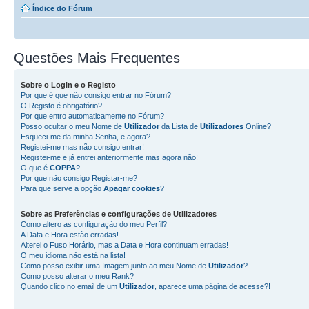
Índice do Fórum
Questões Mais Frequentes
Sobre o
Login
e o
Registo
Por que é que não consigo entrar no Fórum?
O Registo é obrigatório?
Por que entro automaticamente no Fórum?
Posso ocultar o meu Nome de
Utilizador
da Lista de
Utilizadores
Online?
Esqueci-me da minha Senha, e agora?
Registei-me mas não consigo entrar!
Registei-me e já entrei anteriormente mas agora não!
O que é
COPPA
?
Por que não consigo Registar-me?
Para que serve a opção
Apagar cookies
?
Sobre as
Preferências e configurações de Utilizadores
Como altero as configuração do meu Perfil?
A Data e Hora estão erradas!
Alterei o Fuso Horário, mas a Data e Hora continuam erradas!
O meu idioma não está na lista!
Como posso exibir uma Imagem junto ao meu Nome de
Utilizador
?
Como posso alterar o meu Rank?
Quando clico no email de um
Utilizador
, aparece uma página de acesse?!