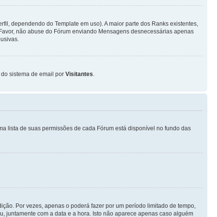
fil, dependendo do Template em uso). A maior parte dos Ranks existentes,
or Favor, não abuse do Fórum enviando Mensagens desnecessárias apenas
usivas.
o do sistema de email por
Visitantes
.
ma lista de suas permissões de cada Fórum está disponível no fundo das
ição. Por vezes, apenas o poderá fazer por um período limitado de tempo,
, juntamente com a data e a hora. Isto não aparece apenas caso alguém