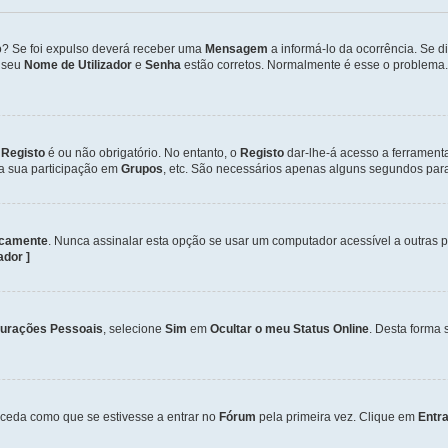
so? Se foi expulso deverá receber uma
Mensagem
a informá-lo da ocorrência. Se 
o seu
Nome de Utilizador
e
Senha
estão corretos. Normalmente é esse o problema.
o
Registo
é ou não obrigatório. No entanto, o
Registo
dar-lhe-á acesso a ferrament
 a sua participação em
Grupos
, etc. São necessários apenas alguns segundos para
icamente
. Nunca assinalar esta opção se usar um computador acessível a outras 
zador ]
gurações Pessoais
, selecione
Sim
em
Ocultar o meu Status Online
. Desta forma 
ceda como que se estivesse a entrar no
Fórum
pela primeira vez. Clique em
Entra