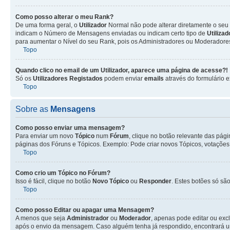
Como posso alterar o meu Rank?
De uma forma geral, o
Utilizador
Normal não pode alterar diretamente o seu 
indicam o Número de Mensagens enviadas ou indicam certo tipo de
Utiliza
para aumentar o Nível do seu Rank, pois os Administradores ou Moderadores 
Topo
Quando clico no email de um
Utilizador
, aparece uma página de acesse?!
Só os
Utilizadores Registados
podem enviar
emails
através do formulário e
Topo
Sobre as
Mensagens
Como posso enviar uma mensagem?
Para enviar um novo
Tópico
num
Fórum
, clique no botão relevante das pág
páginas dos Fóruns e Tópicos. Exemplo: Pode criar novos Tópicos, votações,
Topo
Como crio um Tópico no Fórum?
Isso é fácil, clique no botão
Novo Tópico
ou
Responder
. Estes botões só são
Topo
Como posso Editar ou apagar uma Mensagem?
A menos que seja
Administrador
ou
Moderador
, apenas pode editar ou exc
após o envio da mensagem. Caso alguém tenha já respondido, encontrará u