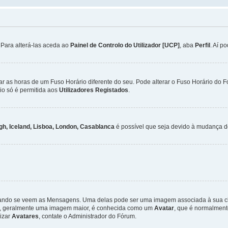
. Para alterá-las aceda ao
Painel de Controlo do Utilizador [UCP]
, aba
Perfil
. Aí p
ar as horas de um Fuso Horário diferente do seu. Pode alterar o Fuso Horário do 
io só é permitida aos
Utilizadores Registados
.
gh, Iceland, Lisboa, London, Casablanca
é possível que seja devido à mudança de
ndo se veem as Mensagens. Uma delas pode ser uma imagem associada à sua class
ra, geralmente uma imagem maior, é conhecida como um
Avatar
, que é normalment
lizar
Avatares
, contate o Administrador do Fórum.