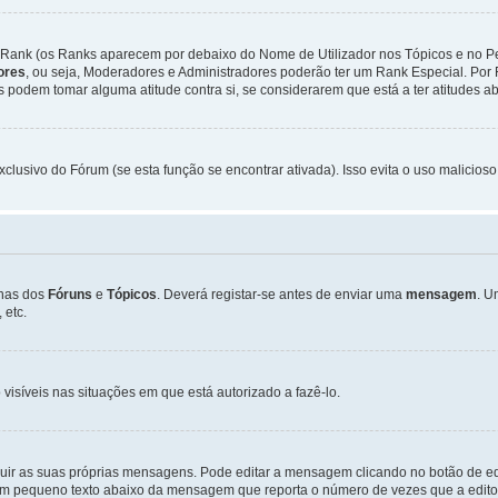
Rank (os Ranks aparecem por debaixo do Nome de Utilizador nos Tópicos e no Per
dores
, ou seja, Moderadores e Administradores poderão ter um Rank Especial. P
podem tomar alguma atitude contra si, se considerarem que está a ter atitudes ab
xclusivo do Fórum (se esta função se encontrar ativada). Isso evita o uso malicios
inas dos
Fóruns
e
Tópicos
. Deverá registar-se antes de enviar uma
mensagem
. U
 etc.
 visíveis nas situações em que está autorizado a fazê-lo.
luir as suas próprias mensagens. Pode editar a mensagem clicando no botão de ed
m pequeno texto abaixo da mensagem que reporta o número de vezes que a editou