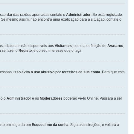
discordar das razões apontadas contate o
Administrador
. Se está
registado
,
 Se mesmo assim, não encontra uma explicação para a situação, contate o
as adicionais não disponíveis aos
Visitantes
, como a definição de
Avatares
,
 se fazer o
Registo
, é do seu interesse que o faça.
pessoas.
Isso evita o uso abusivo por terceiros da sua conta
. Para que esta
só o
Administrador
e os
Moderadores
poderão vê-lo Online. Passará a ser
r
e em seguida em
Esqueci-me da senha
. Siga as instruções, e voltará a