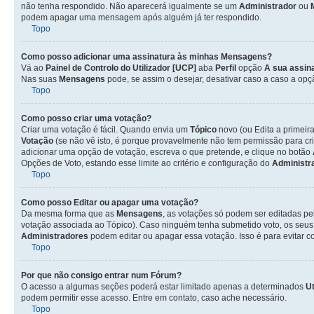
não tenha respondido. Não aparecerá igualmente se um
Administrador
ou
podem apagar uma mensagem após alguém já ter respondido.
Topo
Como posso adicionar uma assinatura às minhas Mensagens?
Vá ao
Painel de Controlo do Utilizador [UCP]
aba
Perfil
opção
A sua assin
Nas suas
Mensagens
pode, se assim o desejar, desativar caso a caso a op
Topo
Como posso criar uma votação?
Criar uma votação é fácil. Quando envia um
Tópico
novo (ou Edita a primeir
Votação
(se não vê isto, é porque provavelmente não tem permissão para cr
adicionar uma opção de votação, escreva o que pretende, e clique no botão
Opções de Voto, estando esse limite ao critério e configuração do
Administr
Topo
Como posso Editar ou apagar uma votação?
Da mesma forma que as
Mensagens
, as votações só podem ser editadas pe
votação associada ao Tópico). Caso ninguém tenha submetido voto, os seus
Administradores
podem editar ou apagar essa votação. Isso é para evitar 
Topo
Por que não consigo entrar num Fórum?
O acesso a algumas seções poderá estar limitado apenas a determinados
Ut
podem permitir esse acesso. Entre em contato, caso ache necessário.
Topo