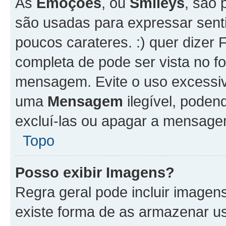
As
Emoções
, ou
Smileys
, são 
são usadas para expressar senti
poucos carateres. :) quer dizer Fel
completa de pode ser vista no fo
mensagem. Evite o uso excessi
uma
Mensagem
ilegível, poden
excluí-las ou apagar a mensagem
Topo
Posso exibir Imagens?
Regra geral pode incluir image
existe forma de as armazenar u