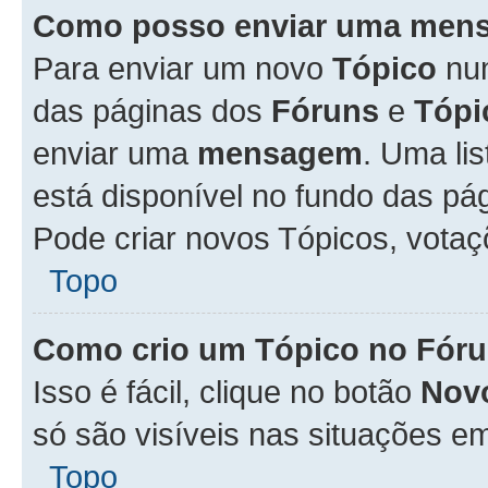
Como posso enviar uma men
Para enviar um novo
Tópico
n
das páginas dos
Fóruns
e
Tópi
enviar uma
mensagem
. Uma li
está disponível no fundo das pá
Pode criar novos Tópicos, votaç
Topo
Como crio um Tópico no Fór
Isso é fácil, clique no botão
Nov
só são visíveis nas situações em
Topo