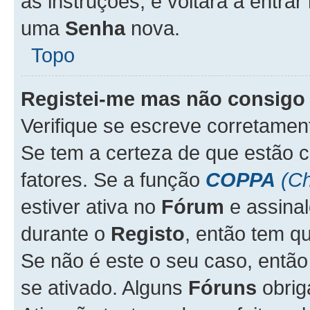
as instruções, e voltará a entrar
uma
Senha
nova.
Topo
Registei-me mas não consigo 
Verifique se escreve corretame
Se tem a certeza de que estão 
fatores. Se a função
COPPA
(Ch
estiver ativa no
Fórum
e assina
durante o
Registo
, então tem q
Se não é este o seu caso, entã
se ativado. Alguns
Fóruns
obrig