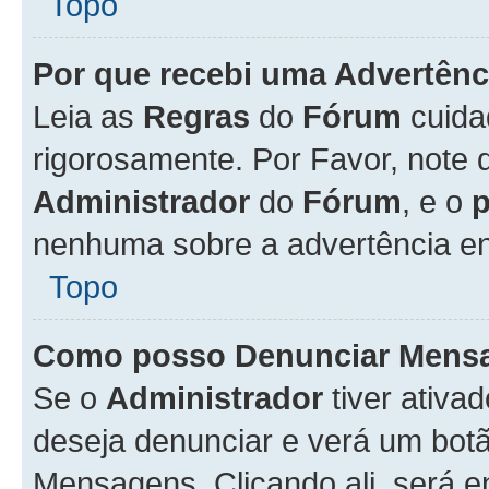
Topo
Por que recebi uma Advertênc
Leia as
Regras
do
Fórum
cuida
rigorosamente. Por Favor, note 
Administrador
do
Fórum
, e o
nenhuma sobre a advertência en
Topo
Como posso Denunciar Mens
Se o
Administrador
tiver ativa
deseja denunciar e verá um bot
Mensagens. Clicando ali, será 