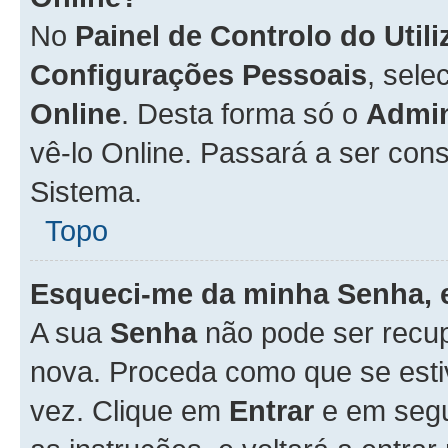
No
Painel de Controlo do Util
Configurações Pessoais
, sele
Online
. Desta forma só o
Admin
vê-lo Online. Passará a ser con
Sistema.
Topo
Esqueci-me da minha Senha, 
A sua
Senha
não pode ser recup
nova. Proceda como que se esti
vez. Clique em
Entrar
e em seg