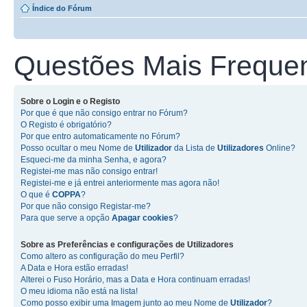
Índice do Fórum
Questões Mais Freque
Sobre o
Login
e o
Registo
Por que é que não consigo entrar no Fórum?
O Registo é obrigatório?
Por que entro automaticamente no Fórum?
Posso ocultar o meu Nome de
Utilizador
da Lista de
Utilizadores
Online?
Esqueci-me da minha Senha, e agora?
Registei-me mas não consigo entrar!
Registei-me e já entrei anteriormente mas agora não!
O que é
COPPA
?
Por que não consigo Registar-me?
Para que serve a opção
Apagar cookies
?
Sobre as
Preferências e configurações de Utilizadores
Como altero as configuração do meu Perfil?
A Data e Hora estão erradas!
Alterei o Fuso Horário, mas a Data e Hora continuam erradas!
O meu idioma não está na lista!
Como posso exibir uma Imagem junto ao meu Nome de
Utilizador
?