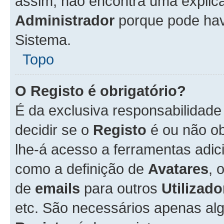
assim, não encontra uma explica
Administrador
porque pode hav
Sistema.
Topo
O Registo é obrigatório?
É da exclusiva responsabilidad
decidir se o
Registo
é ou não ob
lhe-á acesso a ferramentas adic
como a definição de
Avatares
, 
de
emails
para outros
Utilizado
etc. São necessários apenas al