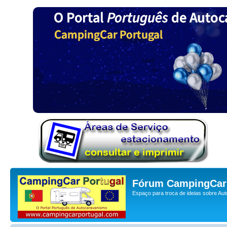
Fórum CampingCar 
Espaço para troca de ideias sobre Au