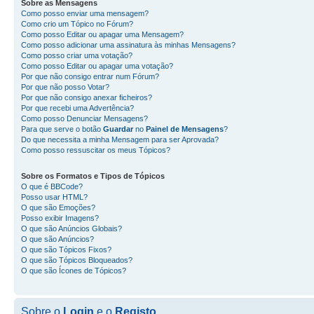
Sobre as
Mensagens
Como posso enviar uma mensagem?
Como crio um Tópico no Fórum?
Como posso Editar ou apagar uma Mensagem?
Como posso adicionar uma assinatura às minhas Mensagens?
Como posso criar uma votação?
Como posso Editar ou apagar uma votação?
Por que não consigo entrar num Fórum?
Por que não posso Votar?
Por que não consigo anexar ficheiros?
Por que recebi uma Advertência?
Como posso Denunciar Mensagens?
Para que serve o botão
Guardar
no
Painel de Mensagens
?
Do que necessita a minha Mensagem para ser Aprovada?
Como posso ressuscitar os meus Tópicos?
Sobre os
Formatos
e
Tipos de Tópicos
O que é BBCode?
Posso usar HTML?
O que são Emoções?
Posso exibir Imagens?
O que são Anúncios Globais?
O que são Anúncios?
O que são Tópicos Fixos?
O que são Tópicos Bloqueados?
O que são Ícones de Tópicos?
Sobre o
Login
e o
Registo