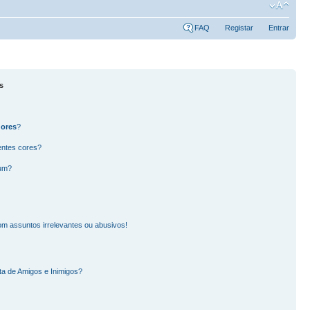
FAQ
Registar
Entrar
s
dores
?
entes cores?
rum?
m assuntos irrelevantes ou abusivos!
ta de Amigos e Inimigos?