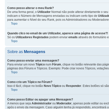
Como posso alterar o meu Rank?
De uma forma geral, o
Utilizador
Normal não pode alterar diretamente o seu 
indicam o Número de Mensagens enviadas ou indicam certo tipo de
Utiliza
para aumentar o Nível do seu Rank, pois os Administradores ou Moderadores 
Topo
Quando clico no email de um
Utilizador
, aparece uma página de acesse?!
Só os
Utilizadores Registados
podem enviar
emails
através do formulário e
Topo
Sobre as
Mensagens
Como posso enviar uma mensagem?
Para enviar um novo
Tópico
num
Fórum
, clique no botão relevante das pág
páginas dos Fóruns e Tópicos. Exemplo: Pode criar novos Tópicos, votações,
Topo
Como crio um Tópico no Fórum?
Isso é fácil, clique no botão
Novo Tópico
ou
Responder
. Estes botões só são
Topo
Como posso Editar ou apagar uma Mensagem?
A menos que seja
Administrador
ou
Moderador
, apenas pode editar ou exc
após o envio da mensagem. Caso alguém tenha já respondido, encontrará u