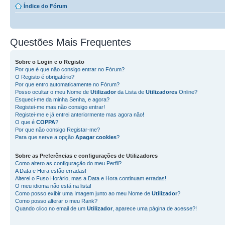
Índice do Fórum
Questões Mais Frequentes
Sobre o
Login
e o
Registo
Por que é que não consigo entrar no Fórum?
O Registo é obrigatório?
Por que entro automaticamente no Fórum?
Posso ocultar o meu Nome de
Utilizador
da Lista de
Utilizadores
Online?
Esqueci-me da minha Senha, e agora?
Registei-me mas não consigo entrar!
Registei-me e já entrei anteriormente mas agora não!
O que é
COPPA
?
Por que não consigo Registar-me?
Para que serve a opção
Apagar cookies
?
Sobre as
Preferências e configurações de Utilizadores
Como altero as configuração do meu Perfil?
A Data e Hora estão erradas!
Alterei o Fuso Horário, mas a Data e Hora continuam erradas!
O meu idioma não está na lista!
Como posso exibir uma Imagem junto ao meu Nome de
Utilizador
?
Como posso alterar o meu Rank?
Quando clico no email de um
Utilizador
, aparece uma página de acesse?!