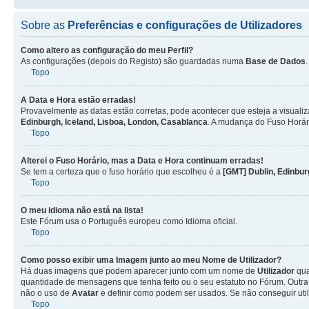
Sobre as
Preferências e configurações de Utilizadores
Como altero as configuração do meu Perfil?
As configurações (depois do Registo) são guardadas numa
Base de Dados
Topo
A Data e Hora estão erradas!
Provavelmente as datas estão corretas, pode acontecer que esteja a visualiz
Edinburgh, Iceland, Lisboa, London, Casablanca
. A mudança do Fuso Horár
Topo
Alterei o Fuso Horário, mas a Data e Hora continuam erradas!
Se tem a certeza que o fuso horário que escolheu é a
[GMT] Dublin, Edinbur
Topo
O meu idioma não está na lista!
Este Fórum usa o Português europeu como Idioma oficial.
Topo
Como posso exibir uma Imagem junto ao meu Nome de
Utilizador
?
Há duas imagens que podem aparecer junto com um nome de
Utilizador
qua
quantidade de mensagens que tenha feito ou o seu estatuto no Fórum. Out
não o uso de
Avatar
e definir como podem ser usados. Se não conseguir uti
Topo