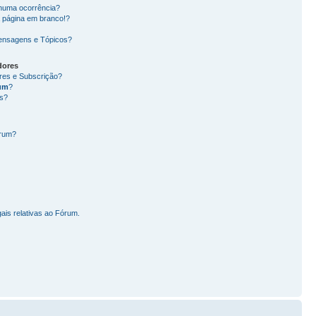
nhuma ocorrência?
 página em branco!?
ensagens e Tópicos?
dores
ores e Subscrição?
um
?
s?
órum?
ais relativas ao Fórum.