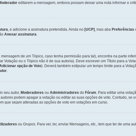
Moderador
editarem a mensagem, embora possam deixar uma nota informar o critéri
atura
, e adicione a assinatura pretendida. Ainda no
[UCP]
, mas aba
Preferências
ção
Anexar assinatura
.
a mensagem de um Tópico, caso tenha permissão para tal), encontra na parte infer
iar Votação ou o Tópico não é de sua autoria). Deve escrever um Título para a V
Adicionar opção de Voto
). Deverá também estipular um tempo limite para a Votaçã
ador
.
lo seu autor,
Moderadores
ou
Administradores
do
Fórum
. Para editar uma vota
 autores podem apagar a votação ou editar as suas opções de voto. Contudo, se 
com que sejam alteradas as opções de voto em votações em curso.
ilizadores
ou Grupos. Para ver, ler, enviar Mensagens, etc., tem que ter de uma 