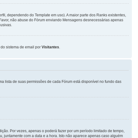
fil, dependendo do Template em uso). A maior parte dos Ranks existentes,
or Favor, não abuse do Fórum enviando Mensagens desnecessárias apenas
usivas.
o do sistema de email por
Visitantes
.
ma lista de suas permissões de cada Fórum está disponível no fundo das
ição. Por vezes, apenas o poderá fazer por um período limitado de tempo,
, juntamente com a data e a hora. Isto não aparece apenas caso alguém