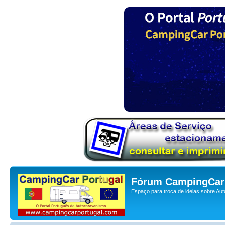
Fórum CampingCar 
Espaço para troca de ideias sobre Au