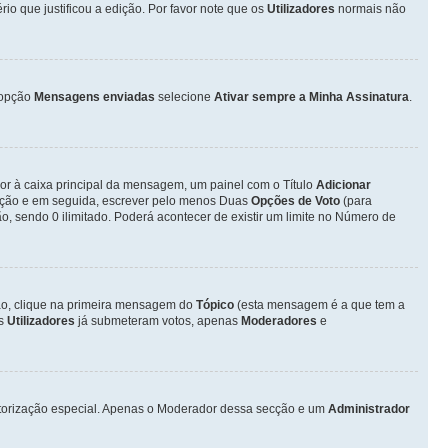
o que justificou a edição. Por favor note que os
Utilizadores
normais não
opção
Mensagens enviadas
selecione
Ativar sempre a Minha Assinatura
.
ior à caixa principal da mensagem, um painel com o Título
Adicionar
otação e em seguida, escrever pelo menos Duas
Opções de Voto
(para
o, sendo 0 ilimitado. Poderá acontecer de existir um limite no Número de
ção, clique na primeira mensagem do
Tópico
(esta mensagem é a que tem a
os
Utilizadores
já submeteram votos, apenas
Moderadores
e
autorização especial. Apenas o Moderador dessa secção e um
Administrador