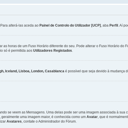
. Para alterá-las aceda ao
Painel de Controlo do Utilizador [UCP]
, aba
Perfil
. Aí p
ar as horas de um Fuso Horário diferente do seu. Pode alterar o Fuso Horário do 
io só é permitida aos
Utilizadores Registados
.
gh, Iceland, Lisboa, London, Casablanca
é possível que seja devido à mudança de
ndo se veem as Mensagens. Uma delas pode ser uma imagem associada à sua class
ra, geralmente uma imagem maior, é conhecida como um
Avatar
, que é normalment
lizar
Avatares
, contate o Administrador do Fórum.