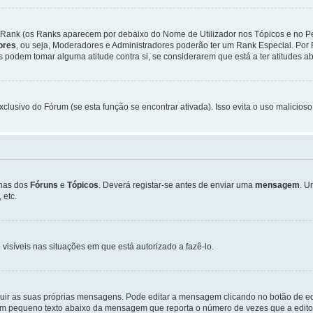
Rank (os Ranks aparecem por debaixo do Nome de Utilizador nos Tópicos e no Per
dores
, ou seja, Moderadores e Administradores poderão ter um Rank Especial. P
podem tomar alguma atitude contra si, se considerarem que está a ter atitudes ab
xclusivo do Fórum (se esta função se encontrar ativada). Isso evita o uso malicios
inas dos
Fóruns
e
Tópicos
. Deverá registar-se antes de enviar uma
mensagem
. U
 etc.
 visíveis nas situações em que está autorizado a fazê-lo.
luir as suas próprias mensagens. Pode editar a mensagem clicando no botão de ed
m pequeno texto abaixo da mensagem que reporta o número de vezes que a editou