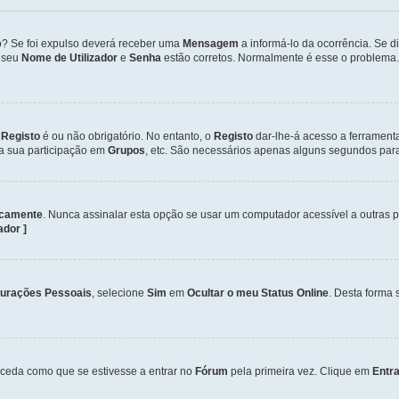
so? Se foi expulso deverá receber uma
Mensagem
a informá-lo da ocorrência. Se 
o seu
Nome de Utilizador
e
Senha
estão corretos. Normalmente é esse o problema.
o
Registo
é ou não obrigatório. No entanto, o
Registo
dar-lhe-á acesso a ferrament
 a sua participação em
Grupos
, etc. São necessários apenas alguns segundos para
icamente
. Nunca assinalar esta opção se usar um computador acessível a outras 
zador ]
gurações Pessoais
, selecione
Sim
em
Ocultar o meu Status Online
. Desta forma 
ceda como que se estivesse a entrar no
Fórum
pela primeira vez. Clique em
Entra