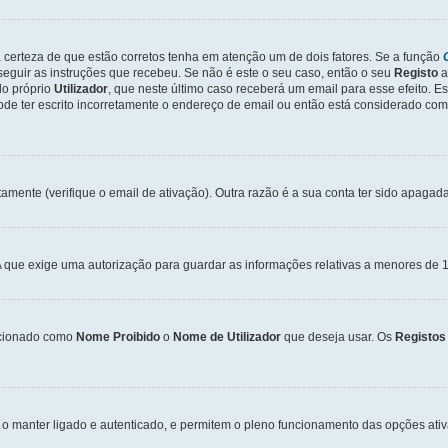
a certeza de que estão corretos tenha em atenção um de dois fatores. Se a função
seguir as instruções que recebeu. Se não é este o seu caso, então o seu
Registo
a
o próprio
Utilizador
, que neste último caso receberá um email para esse efeito. E
de ter escrito incorretamente o endereço de email ou então está considerado com
tamente (verifique o email de ativação). Outra razão é a sua conta ter sido apagad
que exige uma autorização para guardar as informações relativas a menores de 1
cionado como
Nome Proibido
o
Nome de Utilizador
que deseja usar. Os
Registos
o manter ligado e autenticado, e permitem o pleno funcionamento das opções ati