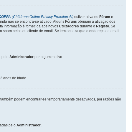
COPPA
(Childrens Online Privacy Protetion At)
estiver ativa no
Fórum
e
inda não se encontra-se ativado. Alguns
Fóruns
obrigam à ativação dos
sta informação é fornecida aos novos
Utilizadores
durante o
Registo
. Se
o spam pelo seu cliente de email. Se tem certeza que o endereço de email
a pelo
Administrador
por algum motivo.
3 anos de idade.
também podem encontrar-se temporariamente desativados, por razões não
vadas pelo
Administrador
.