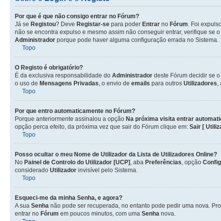
Por que é que não consigo entrar no Fórum?
Já se
Registou
? Deve
Registar-se
para poder
Entrar
no
Fórum
. Foi expul
não se encontra expulso e mesmo assim não conseguir entrar, verifique se 
Administrador
porque pode haver alguma configuração errada no Sistema.
Topo
O Registo é obrigatório?
É da exclusiva responsabilidade do
Administrador
deste Fórum decidir se 
o uso de
Mensagens Privadas
, o envio de
emails
para outros
Utilizadores
,
Topo
Por que entro automaticamente no Fórum?
Porque anteriormente assinalou a opção
Na próxima visita entrar automat
opção perca efeito, da próxima vez que sair do Fórum clique em:
Sair [ Utili
Topo
Posso ocultar o meu Nome de
Utilizador
da Lista de
Utilizadores
Online?
No
Painel de Controlo do Utilizador [UCP]
, aba
Preferências
, opção
Confi
considerado
Utilizador
invisível pelo Sistema.
Topo
Esqueci-me da minha Senha, e agora?
A sua
Senha
não pode ser recuperada, no entanto pode pedir uma nova. Pro
entrar no
Fórum
em poucos minutos, com uma
Senha
nova.