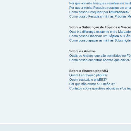
Por que a minha Pesquisa resultou em ne
Por que a minha Pesquisa resultou em uma
Como posso Pesquisar por
Utilizadores
?
Como posso Pesquisar minhas Próprias M
Sobre a
Subscrição de Tópicos
e
Marca
Qual é a diferença existente entre Marcad
Como posso Observar um
Tópico
ou
Fór
Como posso apagar as minhas Subscriçõe
Sobre os
Anexos
Quais os Anexos que são permitidos no F
Como posso encontrar Anexos que enviei?
Sobre o
Sistema phpBB3
Quem Escreveu o phpBB?
Quem traduziu o phpBB3?
Por que não existe a Função X?
Contatos sobre questões abusivas e/ou ileg