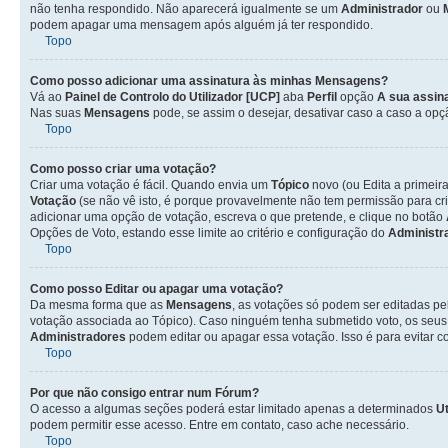
não tenha respondido. Não aparecerá igualmente se um
Administrador
ou
podem apagar uma mensagem após alguém já ter respondido.
Topo
Como posso adicionar uma assinatura às minhas Mensagens?
Vá ao
Painel de Controlo do Utilizador [UCP]
aba
Perfil
opção
A sua assin
Nas suas
Mensagens
pode, se assim o desejar, desativar caso a caso a op
Topo
Como posso criar uma votação?
Criar uma votação é fácil. Quando envia um
Tópico
novo (ou Edita a primeir
Votação
(se não vê isto, é porque provavelmente não tem permissão para cr
adicionar uma opção de votação, escreva o que pretende, e clique no botão
Opções de Voto, estando esse limite ao critério e configuração do
Administr
Topo
Como posso Editar ou apagar uma votação?
Da mesma forma que as
Mensagens
, as votações só podem ser editadas pe
votação associada ao Tópico). Caso ninguém tenha submetido voto, os seus
Administradores
podem editar ou apagar essa votação. Isso é para evitar 
Topo
Por que não consigo entrar num Fórum?
O acesso a algumas seções poderá estar limitado apenas a determinados
Ut
podem permitir esse acesso. Entre em contato, caso ache necessário.
Topo