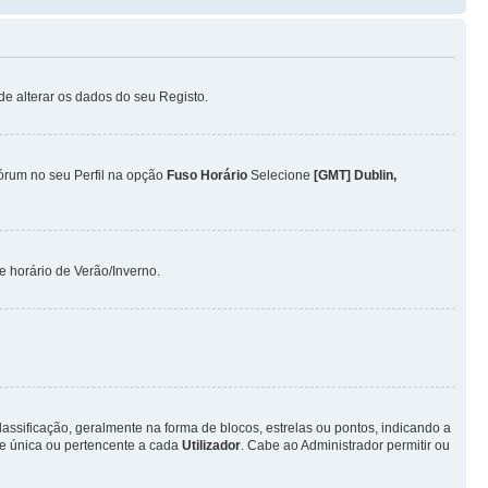
ode alterar os dados do seu Registo.
Fórum no seu Perfil na opção
Fuso Horário
Selecione
[GMT] Dublin,
 horário de Verão/Inverno.
ificação, geralmente na forma de blocos, estrelas ou pontos, indicando a
e única ou pertencente a cada
Utilizador
. Cabe ao Administrador permitir ou