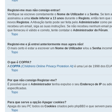
Topo
Registei-me mas não consigo entrar!
Verifique se escreve corretamente o
Nome de Utilizador
e a
Senha
. Se tem 
assinalou a uma
idade inferior a 13 anos
durante o
Registo
, então tem que 
novos
Registos
. A Ativação tanto pode ser feita pelo
Administrador
como pel
recebeu um email, siga as suas instruções. Se não recebeu nenhum email po
que forneceu é válido e correto, tente contatar o
Administrador do Fórum
.
Topo
Registei-me e já entrei anteriormente mas agora não!
O mais certo é estar a escrever um
Nome de Utilizador
e/ou a
Senha
incorre
Topo
O que é
COPPA
?
A
COPPA
(Childrens Online Privacy Protetion At)
é uma Lei de 1998 dos EUA 
Topo
Por que não consigo Registar-me?
É possível que o
Administrador
tenha expulso o seu
Endereço de IP
ou adi
especificadas.
Topo
Para que serve a opção
Apagar cookies
?
Apaga do seu PC todos os
Cookies
criados pelo phpBB3 e que servem para 
Topo