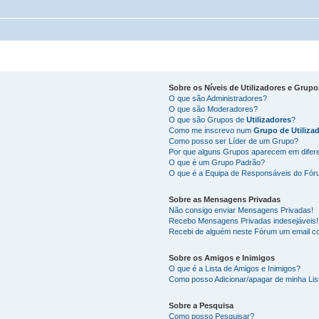
Sobre os
Níveis de Utilizadores
e
Grupo
O que são Administradores?
O que são Moderadores?
O que são Grupos de
Utilizadores
?
Como me inscrevo num
Grupo de Utiliza
Como posso ser Líder de um Grupo?
Por que alguns Grupos aparecem em difer
O que é um Grupo Padrão?
O que é a Equipa de Responsáveis do Fó
Sobre as
Mensagens Privadas
Não consigo enviar Mensagens Privadas!
Recebo Mensagens Privadas indesejáveis!
Recebi de alguém neste Fórum um email co
Sobre os
Amigos
e
Inimigos
O que é a Lista de Amigos e Inimigos?
Como posso Adicionar/apagar de minha Lis
Sobre a
Pesquisa
Como posso Pesquisar?