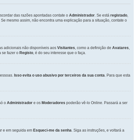
discordar das razões apontadas contate o
Administrador
. Se está
registado
,
 Se mesmo assim, não encontra uma explicação para a situação, contate o
as adicionais não disponíveis aos
Visitantes
, como a definição de
Avatares
,
 se fazer o
Registo
, é do seu interesse que o faça.
pessoas.
Isso evita o uso abusivo por terceiros da sua conta
. Para que esta
só o
Administrador
e os
Moderadores
poderão vê-lo Online. Passará a ser
r
e em seguida em
Esqueci-me da senha
. Siga as instruções, e voltará a