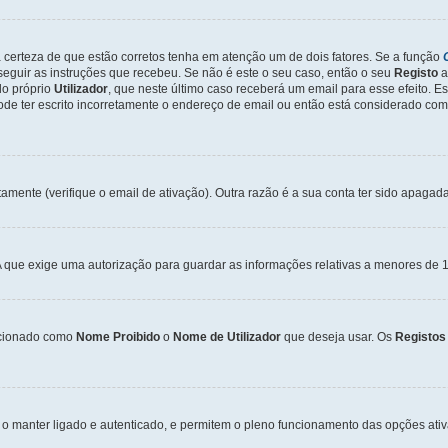
a certeza de que estão corretos tenha em atenção um de dois fatores. Se a função
seguir as instruções que recebeu. Se não é este o seu caso, então o seu
Registo
a
o próprio
Utilizador
, que neste último caso receberá um email para esse efeito. E
de ter escrito incorretamente o endereço de email ou então está considerado com
tamente (verifique o email de ativação). Outra razão é a sua conta ter sido apagad
que exige uma autorização para guardar as informações relativas a menores de 1
cionado como
Nome Proibido
o
Nome de Utilizador
que deseja usar. Os
Registos
o manter ligado e autenticado, e permitem o pleno funcionamento das opções ati