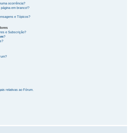
nhuma ocorrência?
 página em branco!?
ensagens e Tópicos?
dores
ores e Subscrição?
um
?
s?
órum?
ais relativas ao Fórum.