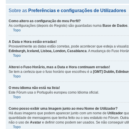
Sobre as
Preferências e configurações de Utilizadores
Como altero as configuração do meu Perfil?
As configurações (depois do Registo) são guardadas numa
Base de Dados
Topo
A Data e Hora estão erradas!
Provavelmente as datas estão corretas, pode acontecer que esteja a visualiz
Edinburgh, Iceland, Lisboa, London, Casablanca
. A mudança do Fuso Horár
Topo
Alterei o Fuso Horário, mas a Data e Hora continuam erradas!
Se tem a certeza que o fuso horário que escolheu é a
[GMT] Dublin, Edinbur
Topo
O meu idioma não está na lista!
Este Fórum usa o Português europeu como Idioma oficial.
Topo
Como posso exibir uma Imagem junto ao meu Nome de
Utilizador
?
Há duas imagens que podem aparecer junto com um nome de
Utilizador
qua
quantidade de mensagens que tenha feito ou o seu estatuto no Fórum. Out
não o uso de
Avatar
e definir como podem ser usados. Se não conseguir uti
Topo