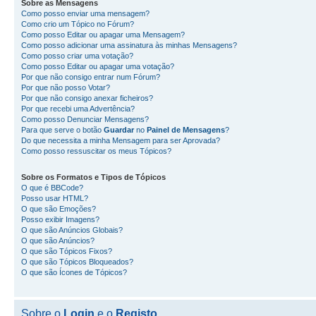
Sobre as
Mensagens
Como posso enviar uma mensagem?
Como crio um Tópico no Fórum?
Como posso Editar ou apagar uma Mensagem?
Como posso adicionar uma assinatura às minhas Mensagens?
Como posso criar uma votação?
Como posso Editar ou apagar uma votação?
Por que não consigo entrar num Fórum?
Por que não posso Votar?
Por que não consigo anexar ficheiros?
Por que recebi uma Advertência?
Como posso Denunciar Mensagens?
Para que serve o botão
Guardar
no
Painel de Mensagens
?
Do que necessita a minha Mensagem para ser Aprovada?
Como posso ressuscitar os meus Tópicos?
Sobre os
Formatos
e
Tipos de Tópicos
O que é BBCode?
Posso usar HTML?
O que são Emoções?
Posso exibir Imagens?
O que são Anúncios Globais?
O que são Anúncios?
O que são Tópicos Fixos?
O que são Tópicos Bloqueados?
O que são Ícones de Tópicos?
Sobre o
Login
e o
Registo