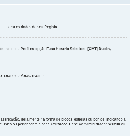
ode alterar os dados do seu Registo.
Fórum no seu Perfil na opção
Fuso Horário
Selecione
[GMT] Dublin,
 horário de Verão/Inverno.
ificação, geralmente na forma de blocos, estrelas ou pontos, indicando a
e única ou pertencente a cada
Utilizador
. Cabe ao Administrador permitir ou