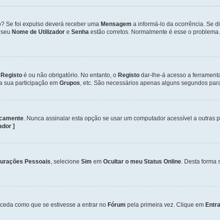
so? Se foi expulso deverá receber uma
Mensagem
a informá-lo da ocorrência. Se 
o seu
Nome de Utilizador
e
Senha
estão corretos. Normalmente é esse o problema.
o
Registo
é ou não obrigatório. No entanto, o
Registo
dar-lhe-á acesso a ferrament
 a sua participação em
Grupos
, etc. São necessários apenas alguns segundos para
icamente
. Nunca assinalar esta opção se usar um computador acessível a outras 
zador ]
gurações Pessoais
, selecione
Sim
em
Ocultar o meu Status Online
. Desta forma 
ceda como que se estivesse a entrar no
Fórum
pela primeira vez. Clique em
Entra