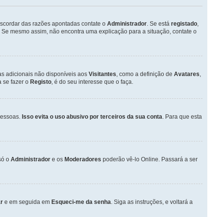
discordar das razões apontadas contate o
Administrador
. Se está
registado
,
 Se mesmo assim, não encontra uma explicação para a situação, contate o
as adicionais não disponíveis aos
Visitantes
, como a definição de
Avatares
,
 se fazer o
Registo
, é do seu interesse que o faça.
pessoas.
Isso evita o uso abusivo por terceiros da sua conta
. Para que esta
só o
Administrador
e os
Moderadores
poderão vê-lo Online. Passará a ser
r
e em seguida em
Esqueci-me da senha
. Siga as instruções, e voltará a