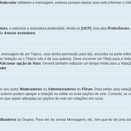
Moderador
editarem a mensagem, embora possam deixar uma nota informar o critéri
atura
, e adicione a assinatura pretendida. Ainda no
[UCP]
, mas aba
Preferências
ção
Anexar assinatura
.
a mensagem de um Tópico, caso tenha permissão para tal), encontra na parte infer
iar Votação ou o Tópico não é de sua autoria). Deve escrever um Título para a V
Adicionar opção de Voto
). Deverá também estipular um tempo limite para a Votaçã
ador
.
lo seu autor,
Moderadores
ou
Administradores
do
Fórum
. Para editar uma vota
 autores podem apagar a votação ou editar as suas opções de voto. Contudo, se 
com que sejam alteradas as opções de voto em votações em curso.
ilizadores
ou Grupos. Para ver, ler, enviar Mensagens, etc., tem que ter de uma 