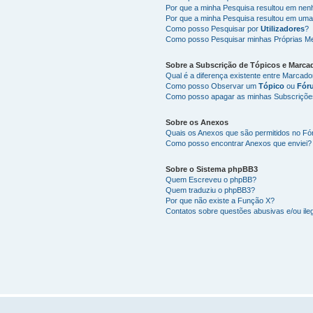
Por que a minha Pesquisa resultou em ne
Por que a minha Pesquisa resultou em uma
Como posso Pesquisar por
Utilizadores
?
Como posso Pesquisar minhas Próprias M
Sobre a
Subscrição de Tópicos
e
Marca
Qual é a diferença existente entre Marcad
Como posso Observar um
Tópico
ou
Fór
Como posso apagar as minhas Subscriçõe
Sobre os
Anexos
Quais os Anexos que são permitidos no F
Como posso encontrar Anexos que enviei?
Sobre o
Sistema phpBB3
Quem Escreveu o phpBB?
Quem traduziu o phpBB3?
Por que não existe a Função X?
Contatos sobre questões abusivas e/ou ileg