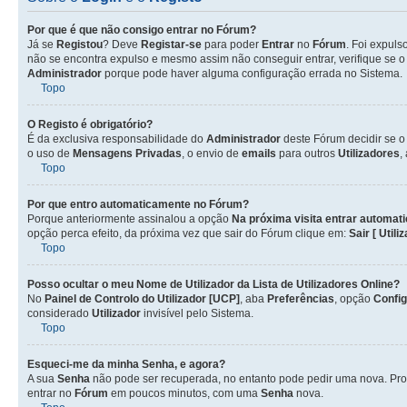
Por que é que não consigo entrar no Fórum?
Já se
Registou
? Deve
Registar-se
para poder
Entrar
no
Fórum
. Foi expul
não se encontra expulso e mesmo assim não conseguir entrar, verifique se 
Administrador
porque pode haver alguma configuração errada no Sistema.
Topo
O Registo é obrigatório?
É da exclusiva responsabilidade do
Administrador
deste Fórum decidir se 
o uso de
Mensagens Privadas
, o envio de
emails
para outros
Utilizadores
,
Topo
Por que entro automaticamente no Fórum?
Porque anteriormente assinalou a opção
Na próxima visita entrar automat
opção perca efeito, da próxima vez que sair do Fórum clique em:
Sair [ Utili
Topo
Posso ocultar o meu Nome de
Utilizador
da Lista de
Utilizadores
Online?
No
Painel de Controlo do Utilizador [UCP]
, aba
Preferências
, opção
Confi
considerado
Utilizador
invisível pelo Sistema.
Topo
Esqueci-me da minha Senha, e agora?
A sua
Senha
não pode ser recuperada, no entanto pode pedir uma nova. Pro
entrar no
Fórum
em poucos minutos, com uma
Senha
nova.