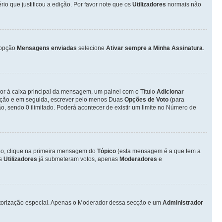
o que justificou a edição. Por favor note que os
Utilizadores
normais não
opção
Mensagens enviadas
selecione
Ativar sempre a Minha Assinatura
.
ior à caixa principal da mensagem, um painel com o Título
Adicionar
otação e em seguida, escrever pelo menos Duas
Opções de Voto
(para
o, sendo 0 ilimitado. Poderá acontecer de existir um limite no Número de
ção, clique na primeira mensagem do
Tópico
(esta mensagem é a que tem a
os
Utilizadores
já submeteram votos, apenas
Moderadores
e
autorização especial. Apenas o Moderador dessa secção e um
Administrador