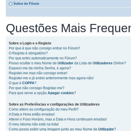
Índice do Fórum
Questões Mais Freque
Sobre o
Login
e o
Registo
Por que é que não consigo entrar no Fórum?
O Registo é obrigatório?
Por que entro automaticamente no Fórum?
Posso ocultar o meu Nome de
Utilizador
da Lista de
Utilizadores
Online?
Esqueci-me da minha Senha, e agora?
Registei-me mas não consigo entrar!
Registei-me e já entrei anteriormente mas agora não!
O que é
COPPA
?
Por que não consigo Registar-me?
Para que serve a opção
Apagar cookies
?
Sobre as
Preferências e configurações de Utilizadores
Como altero as configuração do meu Perfil?
A Data e Hora estão erradas!
Alterei o Fuso Horário, mas a Data e Hora continuam erradas!
O meu idioma não está na lista!
Como posso exibir uma Imagem junto ao meu Nome de
Utilizador
?