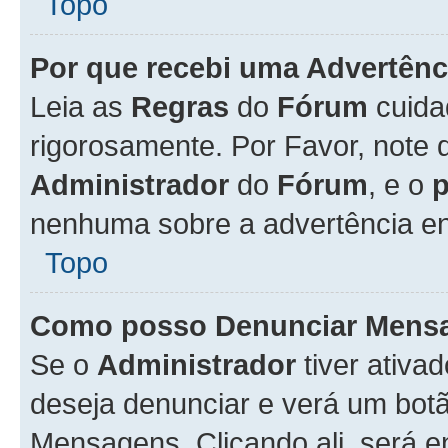
Topo
Por que recebi uma Advertênc
Leia as
Regras
do
Fórum
cuida
rigorosamente. Por Favor, note 
Administrador
do
Fórum
, e o
nenhuma sobre a advertência en
Topo
Como posso Denunciar Mens
Se o
Administrador
tiver ativa
deseja denunciar e verá um bot
Mensagens. Clicando ali, será 