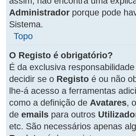
assim, não encontra uma explica
Administrador
porque pode hav
Sistema.
Topo
O Registo é obrigatório?
É da exclusiva responsabilidad
decidir se o
Registo
é ou não ob
lhe-á acesso a ferramentas adic
como a definição de
Avatares
, 
de
emails
para outros
Utilizado
etc. São necessários apenas al