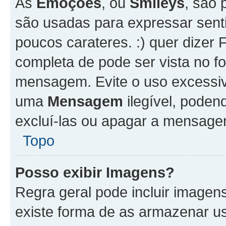
As
Emoções
, ou
Smileys
, são 
são usadas para expressar senti
poucos carateres. :) quer dizer Fel
completa de pode ser vista no fo
mensagem. Evite o uso excessi
uma
Mensagem
ilegível, poden
excluí-las ou apagar a mensagem
Topo
Posso exibir Imagens?
Regra geral pode incluir image
existe forma de as armazenar u