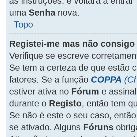
as instruções, e voltará a entrar
uma
Senha
nova.
Topo
Registei-me mas não consigo 
Verifique se escreve corretame
Se tem a certeza de que estão 
fatores. Se a função
COPPA
(Ch
estiver ativa no
Fórum
e assina
durante o
Registo
, então tem q
Se não é este o seu caso, entã
se ativado. Alguns
Fóruns
obrig