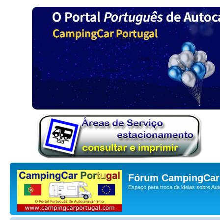
Fórum CampingCar 
Espaço para troca de ideias sobre Au