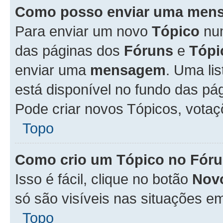
Como posso enviar uma men
Para enviar um novo
Tópico
n
das páginas dos
Fóruns
e
Tópi
enviar uma
mensagem
. Uma li
está disponível no fundo das pá
Pode criar novos Tópicos, votaç
Topo
Como crio um Tópico no Fór
Isso é fácil, clique no botão
Nov
só são visíveis nas situações em
Topo