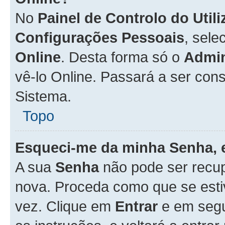
No
Painel de Controlo do Util
Configurações Pessoais
, sele
Online
. Desta forma só o
Admin
vê-lo Online. Passará a ser con
Sistema.
Topo
Esqueci-me da minha Senha, 
A sua
Senha
não pode ser recup
nova. Proceda como que se esti
vez. Clique em
Entrar
e em seg