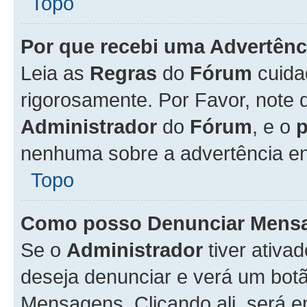
Topo
Por que recebi uma Advertênc
Leia as
Regras
do
Fórum
cuida
rigorosamente. Por Favor, note 
Administrador
do
Fórum
, e o
nenhuma sobre a advertência en
Topo
Como posso Denunciar Mens
Se o
Administrador
tiver ativa
deseja denunciar e verá um bot
Mensagens. Clicando ali, será 