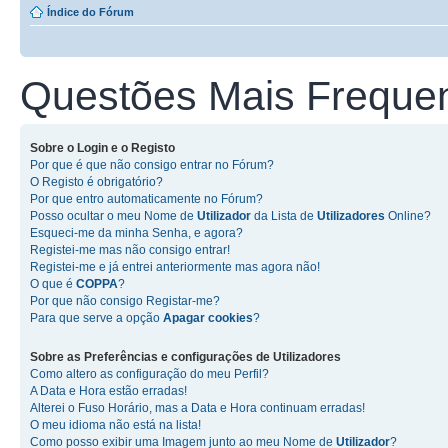
Índice do Fórum
Questões Mais Freque
Sobre o
Login
e o
Registo
Por que é que não consigo entrar no Fórum?
O Registo é obrigatório?
Por que entro automaticamente no Fórum?
Posso ocultar o meu Nome de
Utilizador
da Lista de
Utilizadores
Online?
Esqueci-me da minha Senha, e agora?
Registei-me mas não consigo entrar!
Registei-me e já entrei anteriormente mas agora não!
O que é
COPPA
?
Por que não consigo Registar-me?
Para que serve a opção
Apagar cookies
?
Sobre as
Preferências e configurações de Utilizadores
Como altero as configuração do meu Perfil?
A Data e Hora estão erradas!
Alterei o Fuso Horário, mas a Data e Hora continuam erradas!
O meu idioma não está na lista!
Como posso exibir uma Imagem junto ao meu Nome de
Utilizador
?