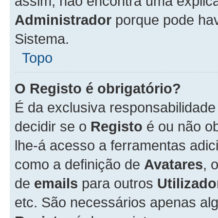
assim, não encontra uma explica
Administrador
porque pode hav
Sistema.
Topo
O Registo é obrigatório?
É da exclusiva responsabilidad
decidir se o
Registo
é ou não ob
lhe-á acesso a ferramentas adic
como a definição de
Avatares
, 
de
emails
para outros
Utilizado
etc. São necessários apenas al