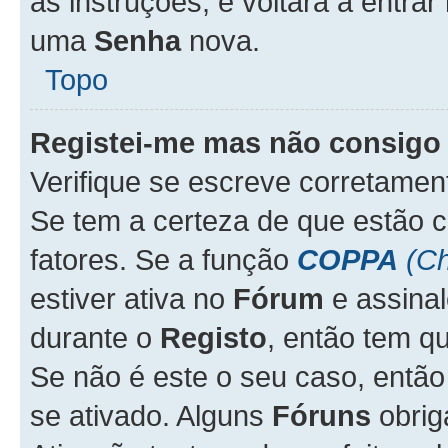
as instruções, e voltará a entrar
uma
Senha
nova.
Topo
Registei-me mas não consigo 
Verifique se escreve corretame
Se tem a certeza de que estão 
fatores. Se a função
COPPA
(Ch
estiver ativa no
Fórum
e assina
durante o
Registo
, então tem q
Se não é este o seu caso, entã
se ativado. Alguns
Fóruns
obrig