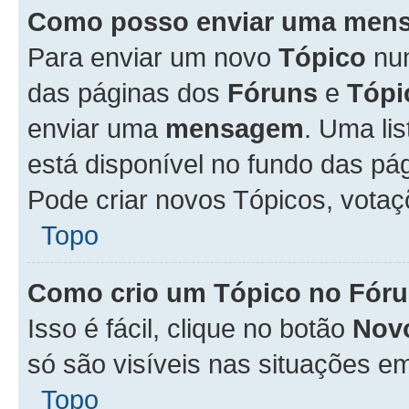
Como posso enviar uma men
Para enviar um novo
Tópico
n
das páginas dos
Fóruns
e
Tópi
enviar uma
mensagem
. Uma li
está disponível no fundo das pá
Pode criar novos Tópicos, votaç
Topo
Como crio um Tópico no Fór
Isso é fácil, clique no botão
Nov
só são visíveis nas situações em
Topo