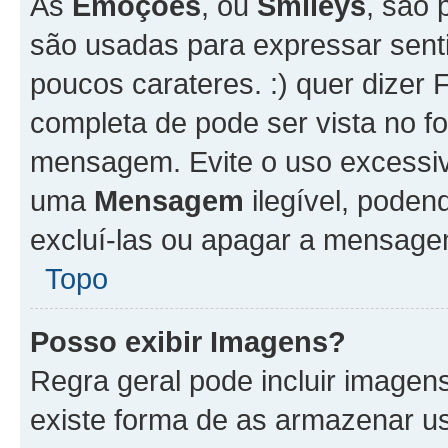
As
Emoções
, ou
Smileys
, são 
são usadas para expressar senti
poucos carateres. :) quer dizer Fel
completa de pode ser vista no fo
mensagem. Evite o uso excessi
uma
Mensagem
ilegível, poden
excluí-las ou apagar a mensagem
Topo
Posso exibir Imagens?
Regra geral pode incluir image
existe forma de as armazenar u