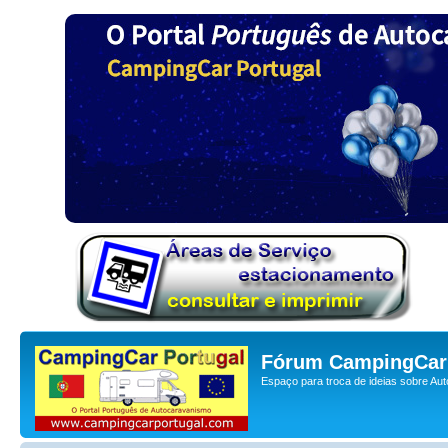
Fórum CampingCar 
Espaço para troca de ideias sobre Au