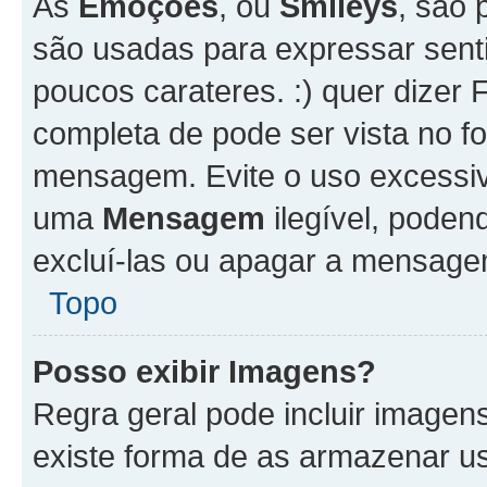
As
Emoções
, ou
Smileys
, são 
são usadas para expressar senti
poucos carateres. :) quer dizer Fel
completa de pode ser vista no fo
mensagem. Evite o uso excessi
uma
Mensagem
ilegível, poden
excluí-las ou apagar a mensagem
Topo
Posso exibir Imagens?
Regra geral pode incluir image
existe forma de as armazenar u