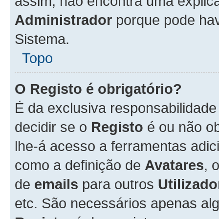
assim, não encontra uma explica
Administrador
porque pode hav
Sistema.
Topo
O Registo é obrigatório?
É da exclusiva responsabilidad
decidir se o
Registo
é ou não ob
lhe-á acesso a ferramentas adic
como a definição de
Avatares
, 
de
emails
para outros
Utilizado
etc. São necessários apenas al