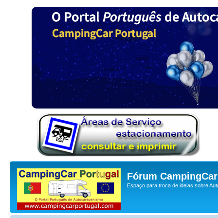
Fórum CampingCar 
Espaço para troca de ideias sobre Au