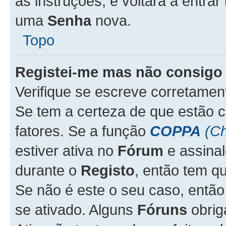
as instruções, e voltará a entrar
uma
Senha
nova.
Topo
Registei-me mas não consigo 
Verifique se escreve corretame
Se tem a certeza de que estão 
fatores. Se a função
COPPA
(Ch
estiver ativa no
Fórum
e assina
durante o
Registo
, então tem q
Se não é este o seu caso, entã
se ativado. Alguns
Fóruns
obrig