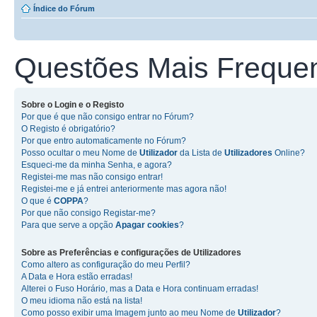
Índice do Fórum
Questões Mais Freque
Sobre o
Login
e o
Registo
Por que é que não consigo entrar no Fórum?
O Registo é obrigatório?
Por que entro automaticamente no Fórum?
Posso ocultar o meu Nome de
Utilizador
da Lista de
Utilizadores
Online?
Esqueci-me da minha Senha, e agora?
Registei-me mas não consigo entrar!
Registei-me e já entrei anteriormente mas agora não!
O que é
COPPA
?
Por que não consigo Registar-me?
Para que serve a opção
Apagar cookies
?
Sobre as
Preferências e configurações de Utilizadores
Como altero as configuração do meu Perfil?
A Data e Hora estão erradas!
Alterei o Fuso Horário, mas a Data e Hora continuam erradas!
O meu idioma não está na lista!
Como posso exibir uma Imagem junto ao meu Nome de
Utilizador
?