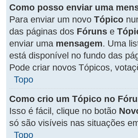
Como posso enviar uma men
Para enviar um novo
Tópico
n
das páginas dos
Fóruns
e
Tópi
enviar uma
mensagem
. Uma li
está disponível no fundo das pá
Pode criar novos Tópicos, votaç
Topo
Como crio um Tópico no Fór
Isso é fácil, clique no botão
Nov
só são visíveis nas situações em
Topo