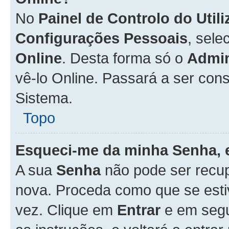
No
Painel de Controlo do Util
Configurações Pessoais
, sele
Online
. Desta forma só o
Admin
vê-lo Online. Passará a ser con
Sistema.
Topo
Esqueci-me da minha Senha, 
A sua
Senha
não pode ser recup
nova. Proceda como que se esti
vez. Clique em
Entrar
e em seg