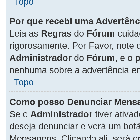
Topo
Por que recebi uma Advertênc
Leia as
Regras
do
Fórum
cuida
rigorosamente. Por Favor, note 
Administrador
do
Fórum
, e o
nenhuma sobre a advertência en
Topo
Como posso Denunciar Mens
Se o
Administrador
tiver ativa
deseja denunciar e verá um bot
Mensagens. Clicando ali, será 