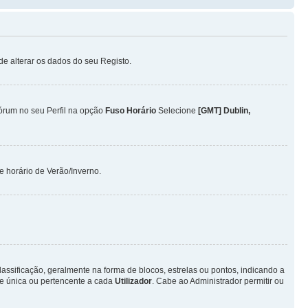
ode alterar os dados do seu Registo.
Fórum no seu Perfil na opção
Fuso Horário
Selecione
[GMT] Dublin,
 horário de Verão/Inverno.
ificação, geralmente na forma de blocos, estrelas ou pontos, indicando a
e única ou pertencente a cada
Utilizador
. Cabe ao Administrador permitir ou