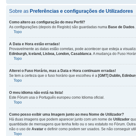
Sobre as
Preferências e configurações de Utilizadores
Como altero as configuração do meu Perfil?
As configurações (depois do Registo) são guardadas numa
Base de Dados
Topo
A Data e Hora estão erradas!
Provavelmente as datas estão corretas, pode acontecer que esteja a visualiz
Edinburgh, Iceland, Lisboa, London, Casablanca
. A mudança do Fuso Horár
Topo
Alterei o Fuso Horário, mas a Data e Hora continuam erradas!
Se tem a certeza que o fuso horário que escolheu é a
[GMT] Dublin, Edinbur
Topo
O meu idioma não está na lista!
Este Fórum usa o Português europeu como Idioma oficial.
Topo
Como posso exibir uma Imagem junto ao meu Nome de
Utilizador
?
Há duas imagens que podem aparecer junto com um nome de
Utilizador
qua
quantidade de mensagens que tenha feito ou o seu estatuto no Fórum. Out
não o uso de
Avatar
e definir como podem ser usados. Se não conseguir uti
Topo