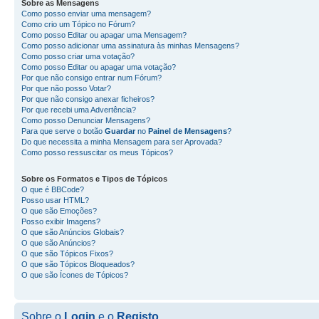
Sobre as
Mensagens
Como posso enviar uma mensagem?
Como crio um Tópico no Fórum?
Como posso Editar ou apagar uma Mensagem?
Como posso adicionar uma assinatura às minhas Mensagens?
Como posso criar uma votação?
Como posso Editar ou apagar uma votação?
Por que não consigo entrar num Fórum?
Por que não posso Votar?
Por que não consigo anexar ficheiros?
Por que recebi uma Advertência?
Como posso Denunciar Mensagens?
Para que serve o botão
Guardar
no
Painel de Mensagens
?
Do que necessita a minha Mensagem para ser Aprovada?
Como posso ressuscitar os meus Tópicos?
Sobre os
Formatos
e
Tipos de Tópicos
O que é BBCode?
Posso usar HTML?
O que são Emoções?
Posso exibir Imagens?
O que são Anúncios Globais?
O que são Anúncios?
O que são Tópicos Fixos?
O que são Tópicos Bloqueados?
O que são Ícones de Tópicos?
Sobre o
Login
e o
Registo