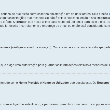
a certeza de que estão corretos tenha em atenção um de dois fatores. Se a função
seguir as instruções que recebeu. Se não é este o seu caso, então o seu
Registo
a
o próprio
Utilizador
, que neste último caso receberá um email para esse efeito. E
de ter escrito incorretamente o endereço de email ou então está considerado com
tamente (verifique o email de ativação). Outra razão é a sua conta ter sido apagad
que exige uma autorização para guardar as informações relativas a menores de 1
cionado como
Nome Proibido
o
Nome de Utilizador
que deseja usar. Os
Registos
o manter ligado e autenticado, e permitem o pleno funcionamento das opções ati