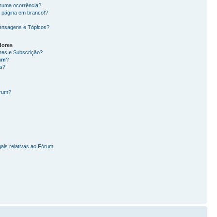
nhuma ocorrência?
 página em branco!?
ensagens e Tópicos?
dores
ores e Subscrição?
um
?
s?
órum?
ais relativas ao Fórum.