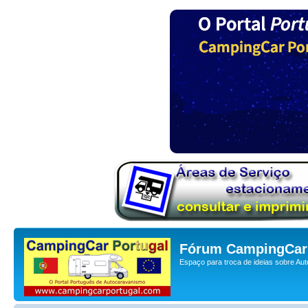
Fórum CampingCar 
Espaço para troca de ideias sobre Au