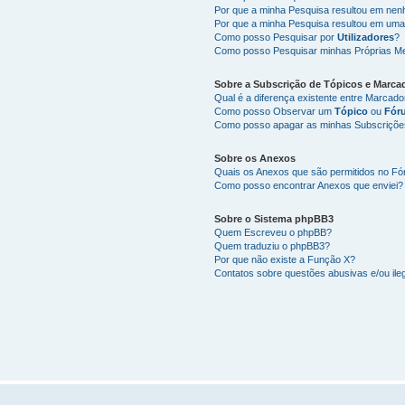
Por que a minha Pesquisa resultou em ne
Por que a minha Pesquisa resultou em uma
Como posso Pesquisar por
Utilizadores
?
Como posso Pesquisar minhas Próprias M
Sobre a
Subscrição de Tópicos
e
Marca
Qual é a diferença existente entre Marcad
Como posso Observar um
Tópico
ou
Fór
Como posso apagar as minhas Subscriçõe
Sobre os
Anexos
Quais os Anexos que são permitidos no F
Como posso encontrar Anexos que enviei?
Sobre o
Sistema phpBB3
Quem Escreveu o phpBB?
Quem traduziu o phpBB3?
Por que não existe a Função X?
Contatos sobre questões abusivas e/ou ileg