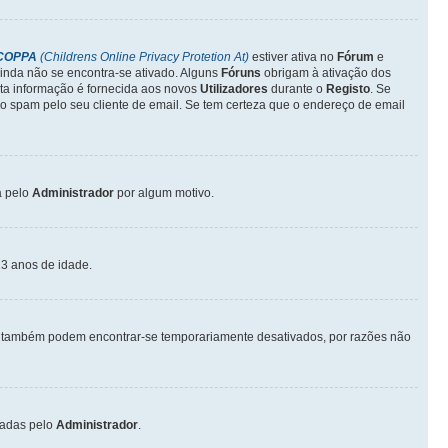
COPPA
(Childrens Online Privacy Protetion At)
estiver ativa no
Fórum
e
inda não se encontra-se ativado. Alguns
Fóruns
obrigam à ativação dos
sta informação é fornecida aos novos
Utilizadores
durante o
Registo
. Se
o spam pelo seu cliente de email. Se tem certeza que o endereço de email
a pelo
Administrador
por algum motivo.
3 anos de idade.
também podem encontrar-se temporariamente desativados, por razões não
vadas pelo
Administrador
.