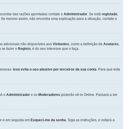
discordar das razões apontadas contate o
Administrador
. Se está
registado
,
 Se mesmo assim, não encontra uma explicação para a situação, contate o
as adicionais não disponíveis aos
Visitantes
, como a definição de
Avatares
,
 se fazer o
Registo
, é do seu interesse que o faça.
pessoas.
Isso evita o uso abusivo por terceiros da sua conta
. Para que esta
só o
Administrador
e os
Moderadores
poderão vê-lo Online. Passará a ser
r
e em seguida em
Esqueci-me da senha
. Siga as instruções, e voltará a