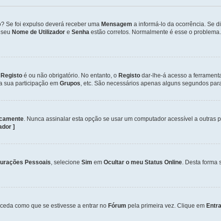
so? Se foi expulso deverá receber uma
Mensagem
a informá-lo da ocorrência. Se 
o seu
Nome de Utilizador
e
Senha
estão corretos. Normalmente é esse o problema.
o
Registo
é ou não obrigatório. No entanto, o
Registo
dar-lhe-á acesso a ferrament
 a sua participação em
Grupos
, etc. São necessários apenas alguns segundos para
icamente
. Nunca assinalar esta opção se usar um computador acessível a outras 
zador ]
gurações Pessoais
, selecione
Sim
em
Ocultar o meu Status Online
. Desta forma 
ceda como que se estivesse a entrar no
Fórum
pela primeira vez. Clique em
Entra