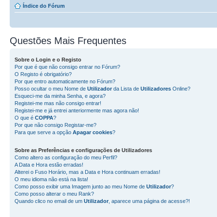
Índice do Fórum
Questões Mais Frequentes
Sobre o
Login
e o
Registo
Por que é que não consigo entrar no Fórum?
O Registo é obrigatório?
Por que entro automaticamente no Fórum?
Posso ocultar o meu Nome de
Utilizador
da Lista de
Utilizadores
Online?
Esqueci-me da minha Senha, e agora?
Registei-me mas não consigo entrar!
Registei-me e já entrei anteriormente mas agora não!
O que é
COPPA
?
Por que não consigo Registar-me?
Para que serve a opção
Apagar cookies
?
Sobre as
Preferências e configurações de Utilizadores
Como altero as configuração do meu Perfil?
A Data e Hora estão erradas!
Alterei o Fuso Horário, mas a Data e Hora continuam erradas!
O meu idioma não está na lista!
Como posso exibir uma Imagem junto ao meu Nome de
Utilizador
?
Como posso alterar o meu Rank?
Quando clico no email de um
Utilizador
, aparece uma página de acesse?!