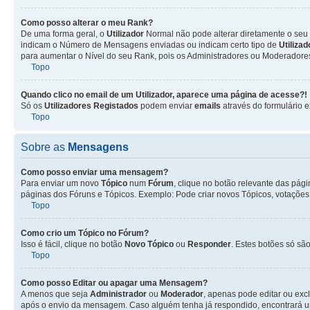
Como posso alterar o meu Rank?
De uma forma geral, o
Utilizador
Normal não pode alterar diretamente o seu 
indicam o Número de Mensagens enviadas ou indicam certo tipo de
Utiliza
para aumentar o Nível do seu Rank, pois os Administradores ou Moderadores 
Topo
Quando clico no email de um
Utilizador
, aparece uma página de acesse?!
Só os
Utilizadores Registados
podem enviar
emails
através do formulário e
Topo
Sobre as
Mensagens
Como posso enviar uma mensagem?
Para enviar um novo
Tópico
num
Fórum
, clique no botão relevante das pág
páginas dos Fóruns e Tópicos. Exemplo: Pode criar novos Tópicos, votações,
Topo
Como crio um Tópico no Fórum?
Isso é fácil, clique no botão
Novo Tópico
ou
Responder
. Estes botões só são
Topo
Como posso Editar ou apagar uma Mensagem?
A menos que seja
Administrador
ou
Moderador
, apenas pode editar ou exc
após o envio da mensagem. Caso alguém tenha já respondido, encontrará u