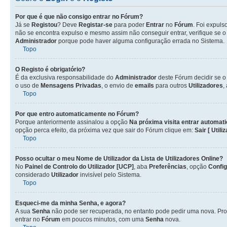
Por que é que não consigo entrar no Fórum?
Já se
Registou
? Deve
Registar-se
para poder
Entrar
no
Fórum
. Foi expul
não se encontra expulso e mesmo assim não conseguir entrar, verifique se 
Administrador
porque pode haver alguma configuração errada no Sistema.
Topo
O Registo é obrigatório?
É da exclusiva responsabilidade do
Administrador
deste Fórum decidir se 
o uso de
Mensagens Privadas
, o envio de
emails
para outros
Utilizadores
,
Topo
Por que entro automaticamente no Fórum?
Porque anteriormente assinalou a opção
Na próxima visita entrar automat
opção perca efeito, da próxima vez que sair do Fórum clique em:
Sair [ Utili
Topo
Posso ocultar o meu Nome de
Utilizador
da Lista de
Utilizadores
Online?
No
Painel de Controlo do Utilizador [UCP]
, aba
Preferências
, opção
Confi
considerado
Utilizador
invisível pelo Sistema.
Topo
Esqueci-me da minha Senha, e agora?
A sua
Senha
não pode ser recuperada, no entanto pode pedir uma nova. Pro
entrar no
Fórum
em poucos minutos, com uma
Senha
nova.