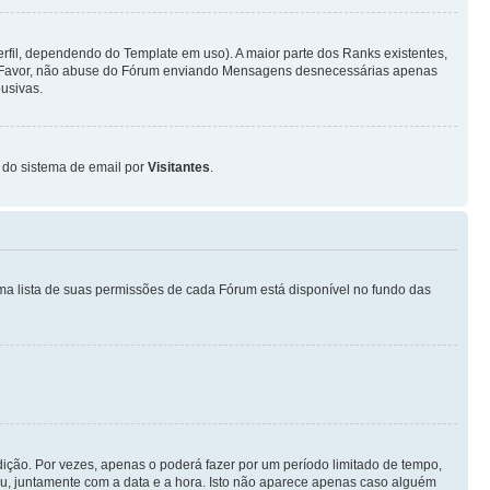
fil, dependendo do Template em uso). A maior parte dos Ranks existentes,
or Favor, não abuse do Fórum enviando Mensagens desnecessárias apenas
usivas.
o do sistema de email por
Visitantes
.
ma lista de suas permissões de cada Fórum está disponível no fundo das
ição. Por vezes, apenas o poderá fazer por um período limitado de tempo,
, juntamente com a data e a hora. Isto não aparece apenas caso alguém