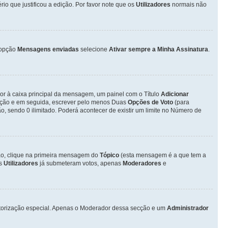
o que justificou a edição. Por favor note que os
Utilizadores
normais não
opção
Mensagens enviadas
selecione
Ativar sempre a Minha Assinatura
.
ior à caixa principal da mensagem, um painel com o Título
Adicionar
otação e em seguida, escrever pelo menos Duas
Opções de Voto
(para
o, sendo 0 ilimitado. Poderá acontecer de existir um limite no Número de
ção, clique na primeira mensagem do
Tópico
(esta mensagem é a que tem a
os
Utilizadores
já submeteram votos, apenas
Moderadores
e
autorização especial. Apenas o Moderador dessa secção e um
Administrador