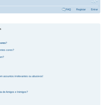
FAQ
Registar
Entrar
s
dores
?
entes cores?
rum?
m assuntos irrelevantes ou abusivos!
ta de Amigos e Inimigos?