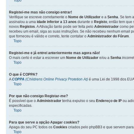
Topo
Registei-me mas não consigo entrar!
Verifique se escreve corretamente o
Nome de Utilizador
e a
Senha
. Se tem 
assinalou a uma
idade inferior a 13 anos
durante o
Registo
, então tem que 
novos
Registos
. A Ativação tanto pode ser feita pelo
Administrador
como pel
recebeu um email, siga as suas instruções. Se não recebeu nenhum email po
que forneceu é válido e correto, tente contatar o
Administrador do Fórum
.
Topo
Registei-me e já entrei anteriormente mas agora não!
O mais certo é estar a escrever um
Nome de Utilizador
e/ou a
Senha
incorre
Topo
O que é
COPPA
?
A
COPPA
(Childrens Online Privacy Protetion At)
é uma Lei de 1998 dos EUA 
Topo
Por que não consigo Registar-me?
É possível que o
Administrador
tenha expulso o seu
Endereço de IP
ou adi
especificadas.
Topo
Para que serve a opção
Apagar cookies
?
Apaga do seu PC todos os
Cookies
criados pelo phpBB3 e que servem para 
Topo