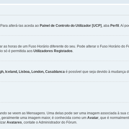
. Para alterá-las aceda ao
Painel de Controlo do Utilizador [UCP]
, aba
Perfil
. Aí p
ar as horas de um Fuso Horário diferente do seu. Pode alterar o Fuso Horário do 
io só é permitida aos
Utilizadores Registados
.
gh, Iceland, Lisboa, London, Casablanca
é possível que seja devido à mudança de
ndo se veem as Mensagens. Uma delas pode ser uma imagem associada à sua class
ra, geralmente uma imagem maior, é conhecida como um
Avatar
, que é normalment
lizar
Avatares
, contate o Administrador do Fórum.