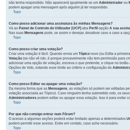
não tenha respondido. Não aparecerá igualmente se um
Administrador
ou
podem apagar uma mensagem após alguém já ter respondido.
Topo
Como posso adicionar uma assinatura às minhas Mensagens?
Vá ao
Painel de Controlo do Utilizador [UCP]
aba
Perfil
opção
A sua assin
Nas suas
Mensagens
pode, se assim o desejar, desativar caso a caso a op
Topo
Como posso criar uma votação?
Criar uma votação é fácil. Quando envia um
Tópico
novo (ou Edita a primeir
Votação
(se não vê isto, é porque provavelmente não tem permissão para cr
adicionar uma opção de votação, escreva o que pretende, e clique no botão
Opções de Voto, estando esse limite ao critério e configuração do
Administr
Topo
Como posso Editar ou apagar uma votação?
Da mesma forma que as
Mensagens
, as votações só podem ser editadas pe
votação associada ao Tópico). Caso ninguém tenha submetido voto, os seus
Administradores
podem editar ou apagar essa votação. Isso é para evitar 
Topo
Por que não consigo entrar num Fórum?
O acesso a algumas seções poderá estar limitado apenas a determinados
Ut
podem permitir esse acesso. Entre em contato, caso ache necessário.
Topo