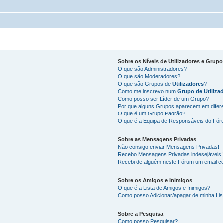
Sobre os
Níveis de Utilizadores
e
Grupo
O que são Administradores?
O que são Moderadores?
O que são Grupos de
Utilizadores
?
Como me inscrevo num
Grupo de Utiliza
Como posso ser Líder de um Grupo?
Por que alguns Grupos aparecem em difer
O que é um Grupo Padrão?
O que é a Equipa de Responsáveis do Fó
Sobre as
Mensagens Privadas
Não consigo enviar Mensagens Privadas!
Recebo Mensagens Privadas indesejáveis!
Recebi de alguém neste Fórum um email co
Sobre os
Amigos
e
Inimigos
O que é a Lista de Amigos e Inimigos?
Como posso Adicionar/apagar de minha Lis
Sobre a
Pesquisa
Como posso Pesquisar?