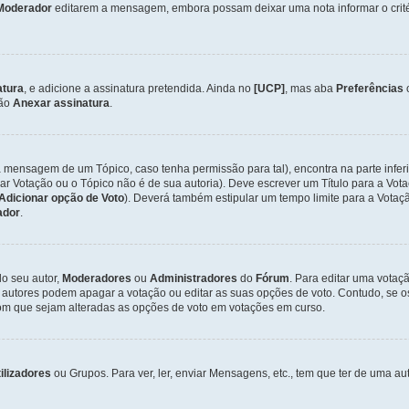
Moderador
editarem a mensagem, embora possam deixar uma nota informar o critéri
atura
, e adicione a assinatura pretendida. Ainda no
[UCP]
, mas aba
Preferências
ção
Anexar assinatura
.
a mensagem de um Tópico, caso tenha permissão para tal), encontra na parte infer
iar Votação ou o Tópico não é de sua autoria). Deve escrever um Título para a V
Adicionar opção de Voto
). Deverá também estipular um tempo limite para a Votaçã
ador
.
lo seu autor,
Moderadores
ou
Administradores
do
Fórum
. Para editar uma vota
 autores podem apagar a votação ou editar as suas opções de voto. Contudo, se 
com que sejam alteradas as opções de voto em votações em curso.
ilizadores
ou Grupos. Para ver, ler, enviar Mensagens, etc., tem que ter de uma 