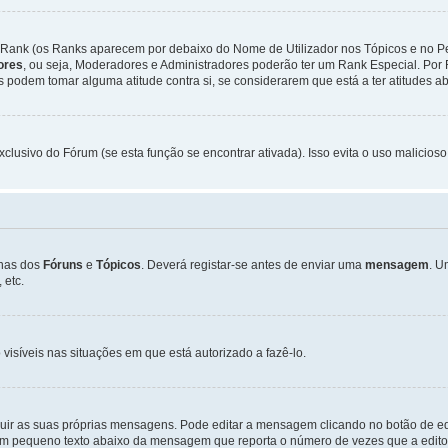
Rank (os Ranks aparecem por debaixo do Nome de Utilizador nos Tópicos e no Per
dores
, ou seja, Moderadores e Administradores poderão ter um Rank Especial. P
podem tomar alguma atitude contra si, se considerarem que está a ter atitudes ab
xclusivo do Fórum (se esta função se encontrar ativada). Isso evita o uso malicios
inas dos
Fóruns
e
Tópicos
. Deverá registar-se antes de enviar uma
mensagem
. U
 etc.
 visíveis nas situações em que está autorizado a fazê-lo.
luir as suas próprias mensagens. Pode editar a mensagem clicando no botão de ed
m pequeno texto abaixo da mensagem que reporta o número de vezes que a editou