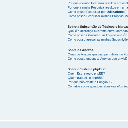
Por que a minha Pesquisa resultou em ne
Por que a minha Pesquisa resultou em uma
Como posso Pesquisar por
Utilizadores
?
Como posso Pesquisar minhas Próprias M
Sobre a
Subscrição de Tópicos
e
Marca
Qual é a diferença existente entre Marcad
Como posso Observar um
Tópico
ou
Fór
Como posso apagar as minhas Subscriçõe
Sobre os
Anexos
Quais os Anexos que são permitidos no F
Como posso encontrar Anexos que enviei?
Sobre o
Sistema phpBB3
Quem Escreveu o phpBB?
Quem traduziu o phpBB3?
Por que não existe a Função X?
Contatos sobre questões abusivas e/ou ileg