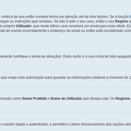
a certeza de que estão corretos tenha em atenção um de dois fatores. Se a função
seguir as instruções que recebeu. Se não é este o seu caso, então o seu
Registo
a
o próprio
Utilizador
, que neste último caso receberá um email para esse efeito. E
de ter escrito incorretamente o endereço de email ou então está considerado com
tamente (verifique o email de ativação). Outra razão é a sua conta ter sido apagad
que exige uma autorização para guardar as informações relativas a menores de 1
cionado como
Nome Proibido
o
Nome de Utilizador
que deseja usar. Os
Registos
o manter ligado e autenticado, e permitem o pleno funcionamento das opções ati