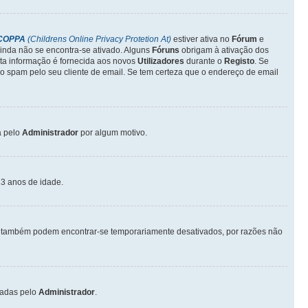
COPPA
(Childrens Online Privacy Protetion At)
estiver ativa no
Fórum
e
inda não se encontra-se ativado. Alguns
Fóruns
obrigam à ativação dos
sta informação é fornecida aos novos
Utilizadores
durante o
Registo
. Se
o spam pelo seu cliente de email. Se tem certeza que o endereço de email
a pelo
Administrador
por algum motivo.
3 anos de idade.
também podem encontrar-se temporariamente desativados, por razões não
vadas pelo
Administrador
.