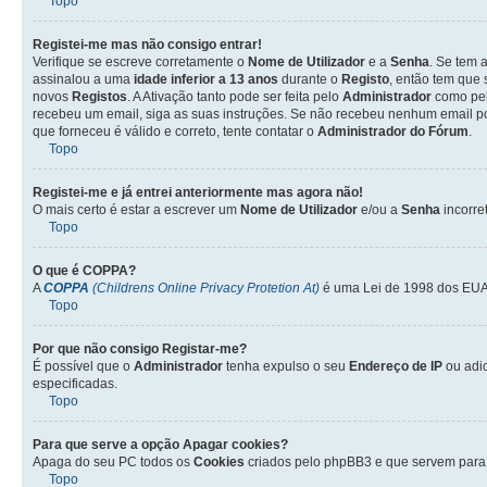
Topo
Registei-me mas não consigo entrar!
Verifique se escreve corretamente o
Nome de Utilizador
e a
Senha
. Se tem 
assinalou a uma
idade inferior a 13 anos
durante o
Registo
, então tem que 
novos
Registos
. A Ativação tanto pode ser feita pelo
Administrador
como pel
recebeu um email, siga as suas instruções. Se não recebeu nenhum email po
que forneceu é válido e correto, tente contatar o
Administrador do Fórum
.
Topo
Registei-me e já entrei anteriormente mas agora não!
O mais certo é estar a escrever um
Nome de Utilizador
e/ou a
Senha
incorre
Topo
O que é
COPPA
?
A
COPPA
(Childrens Online Privacy Protetion At)
é uma Lei de 1998 dos EUA 
Topo
Por que não consigo Registar-me?
É possível que o
Administrador
tenha expulso o seu
Endereço de IP
ou adi
especificadas.
Topo
Para que serve a opção
Apagar cookies
?
Apaga do seu PC todos os
Cookies
criados pelo phpBB3 e que servem para 
Topo