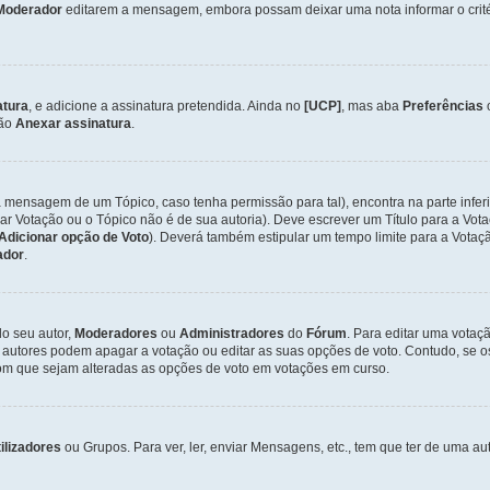
Moderador
editarem a mensagem, embora possam deixar uma nota informar o critéri
atura
, e adicione a assinatura pretendida. Ainda no
[UCP]
, mas aba
Preferências
ção
Anexar assinatura
.
a mensagem de um Tópico, caso tenha permissão para tal), encontra na parte infer
iar Votação ou o Tópico não é de sua autoria). Deve escrever um Título para a V
Adicionar opção de Voto
). Deverá também estipular um tempo limite para a Votaçã
ador
.
lo seu autor,
Moderadores
ou
Administradores
do
Fórum
. Para editar uma vota
 autores podem apagar a votação ou editar as suas opções de voto. Contudo, se 
com que sejam alteradas as opções de voto em votações em curso.
ilizadores
ou Grupos. Para ver, ler, enviar Mensagens, etc., tem que ter de uma 