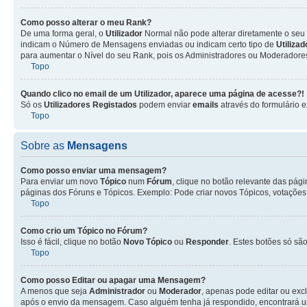
Como posso alterar o meu Rank?
De uma forma geral, o
Utilizador
Normal não pode alterar diretamente o seu 
indicam o Número de Mensagens enviadas ou indicam certo tipo de
Utiliza
para aumentar o Nível do seu Rank, pois os Administradores ou Moderadores 
Topo
Quando clico no email de um
Utilizador
, aparece uma página de acesse?!
Só os
Utilizadores Registados
podem enviar
emails
através do formulário e
Topo
Sobre as
Mensagens
Como posso enviar uma mensagem?
Para enviar um novo
Tópico
num
Fórum
, clique no botão relevante das pág
páginas dos Fóruns e Tópicos. Exemplo: Pode criar novos Tópicos, votações,
Topo
Como crio um Tópico no Fórum?
Isso é fácil, clique no botão
Novo Tópico
ou
Responder
. Estes botões só são
Topo
Como posso Editar ou apagar uma Mensagem?
A menos que seja
Administrador
ou
Moderador
, apenas pode editar ou exc
após o envio da mensagem. Caso alguém tenha já respondido, encontrará u