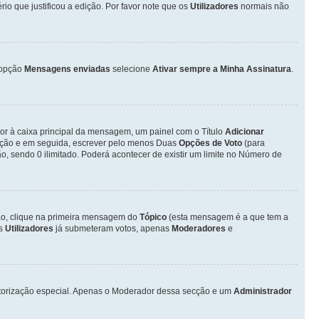
o que justificou a edição. Por favor note que os
Utilizadores
normais não
opção
Mensagens enviadas
selecione
Ativar sempre a Minha Assinatura
.
ior à caixa principal da mensagem, um painel com o Título
Adicionar
otação e em seguida, escrever pelo menos Duas
Opções de Voto
(para
o, sendo 0 ilimitado. Poderá acontecer de existir um limite no Número de
ção, clique na primeira mensagem do
Tópico
(esta mensagem é a que tem a
os
Utilizadores
já submeteram votos, apenas
Moderadores
e
autorização especial. Apenas o Moderador dessa secção e um
Administrador