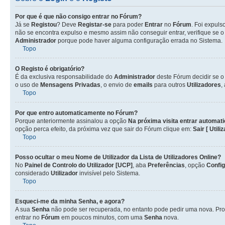
Por que é que não consigo entrar no Fórum?
Já se
Registou
? Deve
Registar-se
para poder
Entrar
no
Fórum
. Foi expul
não se encontra expulso e mesmo assim não conseguir entrar, verifique se 
Administrador
porque pode haver alguma configuração errada no Sistema.
Topo
O Registo é obrigatório?
É da exclusiva responsabilidade do
Administrador
deste Fórum decidir se 
o uso de
Mensagens Privadas
, o envio de
emails
para outros
Utilizadores
,
Topo
Por que entro automaticamente no Fórum?
Porque anteriormente assinalou a opção
Na próxima visita entrar automat
opção perca efeito, da próxima vez que sair do Fórum clique em:
Sair [ Utili
Topo
Posso ocultar o meu Nome de
Utilizador
da Lista de
Utilizadores
Online?
No
Painel de Controlo do Utilizador [UCP]
, aba
Preferências
, opção
Confi
considerado
Utilizador
invisível pelo Sistema.
Topo
Esqueci-me da minha Senha, e agora?
A sua
Senha
não pode ser recuperada, no entanto pode pedir uma nova. Pro
entrar no
Fórum
em poucos minutos, com uma
Senha
nova.