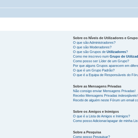
Sobre os
Níveis de Utilizadores
e
Grupo
O que são Administradores?
O que são Moderadores?
O que são Grupos de
Utilizadores
?
Como me inscrevo num
Grupo de Utiliza
Como posso ser Líder de um Grupo?
Por que alguns Grupos aparecem em difer
O que é um Grupo Padrão?
O que é a Equipa de Responsáveis do Fó
Sobre as
Mensagens Privadas
Não consigo enviar Mensagens Privadas!
Recebo Mensagens Privadas indesejáveis!
Recebi de alguém neste Fórum um email co
Sobre os
Amigos
e
Inimigos
O que é a Lista de Amigos e Inimigos?
Como posso Adicionar/apagar de minha Lis
Sobre a
Pesquisa
Como posso Pesquisar?