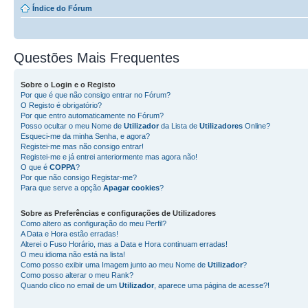
Índice do Fórum
Questões Mais Frequentes
Sobre o
Login
e o
Registo
Por que é que não consigo entrar no Fórum?
O Registo é obrigatório?
Por que entro automaticamente no Fórum?
Posso ocultar o meu Nome de
Utilizador
da Lista de
Utilizadores
Online?
Esqueci-me da minha Senha, e agora?
Registei-me mas não consigo entrar!
Registei-me e já entrei anteriormente mas agora não!
O que é
COPPA
?
Por que não consigo Registar-me?
Para que serve a opção
Apagar cookies
?
Sobre as
Preferências e configurações de Utilizadores
Como altero as configuração do meu Perfil?
A Data e Hora estão erradas!
Alterei o Fuso Horário, mas a Data e Hora continuam erradas!
O meu idioma não está na lista!
Como posso exibir uma Imagem junto ao meu Nome de
Utilizador
?
Como posso alterar o meu Rank?
Quando clico no email de um
Utilizador
, aparece uma página de acesse?!