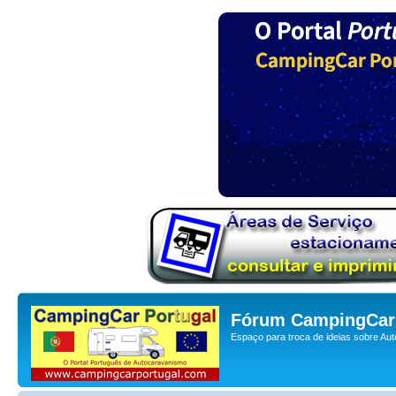
Fórum CampingCar 
Espaço para troca de ideias sobre Au