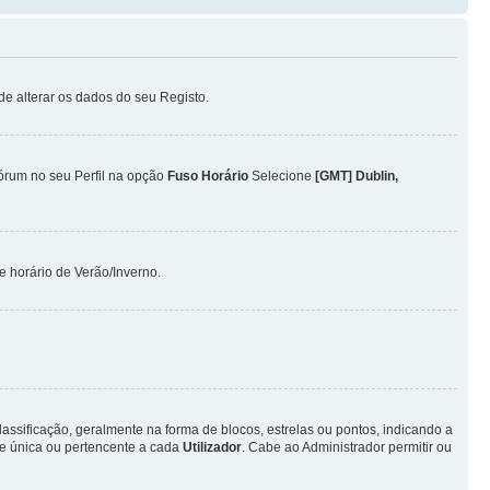
ode alterar os dados do seu Registo.
Fórum no seu Perfil na opção
Fuso Horário
Selecione
[GMT] Dublin,
 horário de Verão/Inverno.
ificação, geralmente na forma de blocos, estrelas ou pontos, indicando a
e única ou pertencente a cada
Utilizador
. Cabe ao Administrador permitir ou