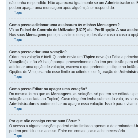
não tenha respondido. Não aparecerá igualmente se um
Administrador
ou
podem apagar uma mensagem após alguém já ter respondido.
Topo
Como posso adicionar uma assinatura às minhas Mensagens?
Vá ao
Painel de Controlo do Utilizador [UCP]
aba
Perfil
opção
A sua assin
Nas suas
Mensagens
pode, se assim o desejar, desativar caso a caso a op
Topo
Como posso criar uma votação?
Criar uma votação é fácil. Quando envia um
Tópico
novo (ou Edita a primeir
Votação
(se não vê isto, é porque provavelmente não tem permissão para cr
adicionar uma opção de votação, escreva o que pretende, e clique no botão
Opções de Voto, estando esse limite ao critério e configuração do
Administr
Topo
Como posso Editar ou apagar uma votação?
Da mesma forma que as
Mensagens
, as votações só podem ser editadas pe
votação associada ao Tópico). Caso ninguém tenha submetido voto, os seus
Administradores
podem editar ou apagar essa votação. Isso é para evitar 
Topo
Por que não consigo entrar num Fórum?
O acesso a algumas seções poderá estar limitado apenas a determinados
Ut
podem permitir esse acesso. Entre em contato, caso ache necessário.
Topo