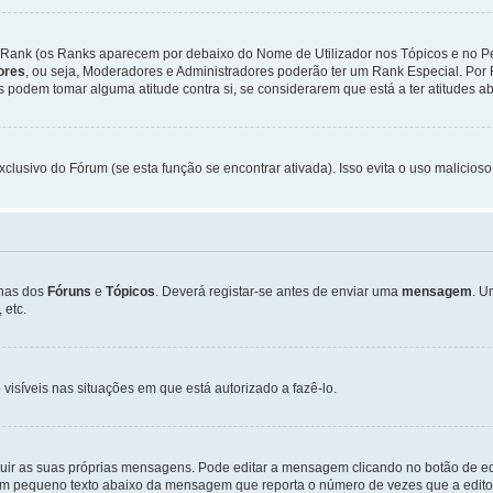
Rank (os Ranks aparecem por debaixo do Nome de Utilizador nos Tópicos e no Per
dores
, ou seja, Moderadores e Administradores poderão ter um Rank Especial. P
podem tomar alguma atitude contra si, se considerarem que está a ter atitudes ab
xclusivo do Fórum (se esta função se encontrar ativada). Isso evita o uso malicios
inas dos
Fóruns
e
Tópicos
. Deverá registar-se antes de enviar uma
mensagem
. U
 etc.
 visíveis nas situações em que está autorizado a fazê-lo.
luir as suas próprias mensagens. Pode editar a mensagem clicando no botão de ed
m pequeno texto abaixo da mensagem que reporta o número de vezes que a editou