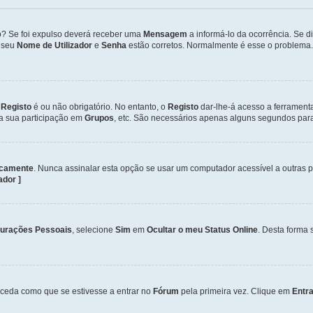
so? Se foi expulso deverá receber uma
Mensagem
a informá-lo da ocorrência. Se 
o seu
Nome de Utilizador
e
Senha
estão corretos. Normalmente é esse o problema.
o
Registo
é ou não obrigatório. No entanto, o
Registo
dar-lhe-á acesso a ferrament
 a sua participação em
Grupos
, etc. São necessários apenas alguns segundos para
icamente
. Nunca assinalar esta opção se usar um computador acessível a outras 
zador ]
gurações Pessoais
, selecione
Sim
em
Ocultar o meu Status Online
. Desta forma 
ceda como que se estivesse a entrar no
Fórum
pela primeira vez. Clique em
Entra