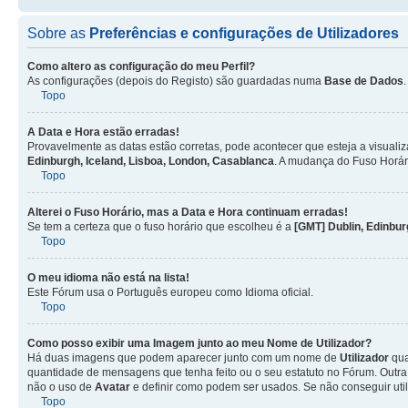
Sobre as
Preferências e configurações de Utilizadores
Como altero as configuração do meu Perfil?
As configurações (depois do Registo) são guardadas numa
Base de Dados
Topo
A Data e Hora estão erradas!
Provavelmente as datas estão corretas, pode acontecer que esteja a visualiz
Edinburgh, Iceland, Lisboa, London, Casablanca
. A mudança do Fuso Horár
Topo
Alterei o Fuso Horário, mas a Data e Hora continuam erradas!
Se tem a certeza que o fuso horário que escolheu é a
[GMT] Dublin, Edinbur
Topo
O meu idioma não está na lista!
Este Fórum usa o Português europeu como Idioma oficial.
Topo
Como posso exibir uma Imagem junto ao meu Nome de
Utilizador
?
Há duas imagens que podem aparecer junto com um nome de
Utilizador
qua
quantidade de mensagens que tenha feito ou o seu estatuto no Fórum. Out
não o uso de
Avatar
e definir como podem ser usados. Se não conseguir uti
Topo