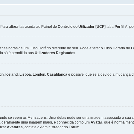
. Para alterá-las aceda ao
Painel de Controlo do Utilizador [UCP]
, aba
Perfil
. Aí p
ar as horas de um Fuso Horário diferente do seu. Pode alterar o Fuso Horário do 
io só é permitida aos
Utilizadores Registados
.
gh, Iceland, Lisboa, London, Casablanca
é possível que seja devido à mudança de
ndo se veem as Mensagens. Uma delas pode ser uma imagem associada à sua class
ra, geralmente uma imagem maior, é conhecida como um
Avatar
, que é normalment
lizar
Avatares
, contate o Administrador do Fórum.