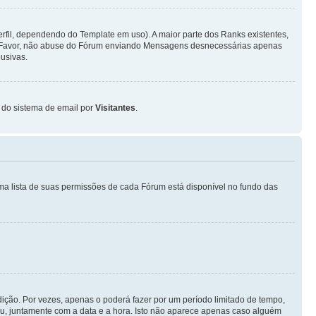
fil, dependendo do Template em uso). A maior parte dos Ranks existentes,
or Favor, não abuse do Fórum enviando Mensagens desnecessárias apenas
usivas.
o do sistema de email por
Visitantes
.
ma lista de suas permissões de cada Fórum está disponível no fundo das
ição. Por vezes, apenas o poderá fazer por um período limitado de tempo,
, juntamente com a data e a hora. Isto não aparece apenas caso alguém