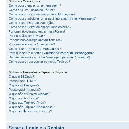
Sobre as
Mensagens
Como posso enviar uma mensagem?
Como crio um Tópico no Fórum?
Como posso Editar ou apagar uma Mensagem?
Como posso adicionar uma assinatura às minhas Mensagens?
Como posso criar uma votação?
Como posso Editar ou apagar uma votação?
Por que não consigo entrar num Fórum?
Por que não posso Votar?
Por que não consigo anexar ficheiros?
Por que recebi uma Advertência?
Como posso Denunciar Mensagens?
Para que serve o botão
Guardar
no
Painel de Mensagens
?
Do que necessita a minha Mensagem para ser Aprovada?
Como posso ressuscitar os meus Tópicos?
Sobre os
Formatos
e
Tipos de Tópicos
O que é BBCode?
Posso usar HTML?
O que são Emoções?
Posso exibir Imagens?
O que são Anúncios Globais?
O que são Anúncios?
O que são Tópicos Fixos?
O que são Tópicos Bloqueados?
O que são Ícones de Tópicos?
Sobre o
Login
e o
Registo