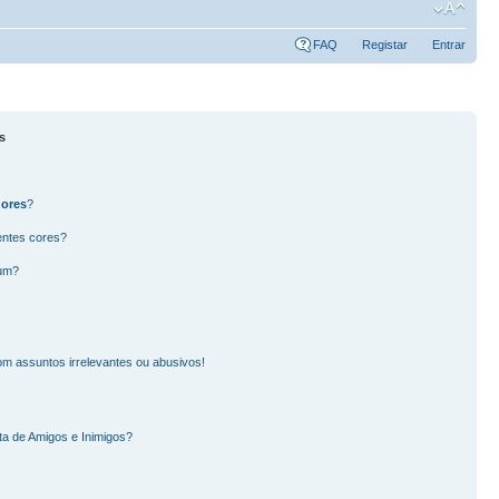
FAQ
Registar
Entrar
s
dores
?
entes cores?
rum?
m assuntos irrelevantes ou abusivos!
ta de Amigos e Inimigos?