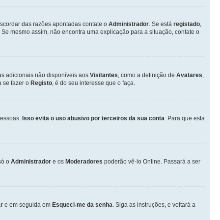
discordar das razões apontadas contate o
Administrador
. Se está
registado
,
 Se mesmo assim, não encontra uma explicação para a situação, contate o
as adicionais não disponíveis aos
Visitantes
, como a definição de
Avatares
,
 se fazer o
Registo
, é do seu interesse que o faça.
pessoas.
Isso evita o uso abusivo por terceiros da sua conta
. Para que esta
só o
Administrador
e os
Moderadores
poderão vê-lo Online. Passará a ser
r
e em seguida em
Esqueci-me da senha
. Siga as instruções, e voltará a