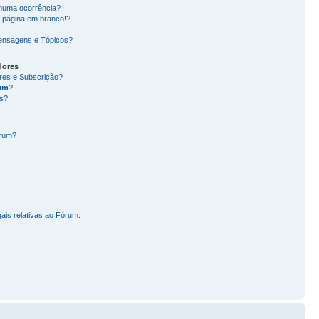
nhuma ocorrência?
 página em branco!?
ensagens e Tópicos?
dores
ores e Subscrição?
um
?
s?
órum?
ais relativas ao Fórum.