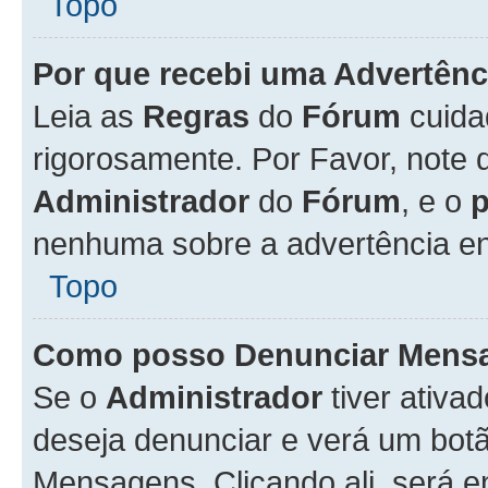
Topo
Por que recebi uma Advertênc
Leia as
Regras
do
Fórum
cuida
rigorosamente. Por Favor, note 
Administrador
do
Fórum
, e o
nenhuma sobre a advertência en
Topo
Como posso Denunciar Mens
Se o
Administrador
tiver ativa
deseja denunciar e verá um bot
Mensagens. Clicando ali, será 