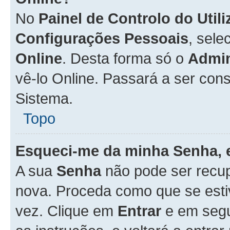
No
Painel de Controlo do Util
Configurações Pessoais
, sele
Online
. Desta forma só o
Admin
vê-lo Online. Passará a ser con
Sistema.
Topo
Esqueci-me da minha Senha, 
A sua
Senha
não pode ser recup
nova. Proceda como que se esti
vez. Clique em
Entrar
e em seg