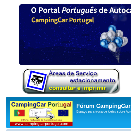
Fórum CampingCar 
Espaço para troca de ideias sobre Au