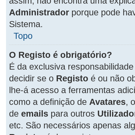
assim, não encontra uma explica
Administrador
porque pode hav
Sistema.
Topo
O Registo é obrigatório?
É da exclusiva responsabilidad
decidir se o
Registo
é ou não ob
lhe-á acesso a ferramentas adic
como a definição de
Avatares
, 
de
emails
para outros
Utilizado
etc. São necessários apenas al