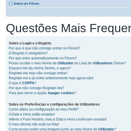
Índice do Fórum
Questões Mais Freque
Sobre o
Login
e o
Registo
Por que é que não consigo entrar no Fórum?
O Registo é obrigatório?
Por que entro automaticamente no Fórum?
Posso ocultar o meu Nome de
Utilizador
da Lista de
Utilizadores
Online?
Esqueci-me da minha Senha, e agora?
Registei-me mas não consigo entrar!
Registei-me e já entrei anteriormente mas agora não!
O que é
COPPA
?
Por que não consigo Registar-me?
Para que serve a opção
Apagar cookies
?
Sobre as
Preferências e configurações de Utilizadores
Como altero as configuração do meu Perfil?
A Data e Hora estão erradas!
Alterei o Fuso Horário, mas a Data e Hora continuam erradas!
O meu idioma não está na lista!
Como posso exibir uma Imagem junto ao meu Nome de
Utilizador
?