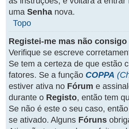
as instruções, e voltará a entrar
uma
Senha
nova.
Topo
Registei-me mas não consigo 
Verifique se escreve corretame
Se tem a certeza de que estão 
fatores. Se a função
COPPA
(Ch
estiver ativa no
Fórum
e assina
durante o
Registo
, então tem q
Se não é este o seu caso, entã
se ativado. Alguns
Fóruns
obrig