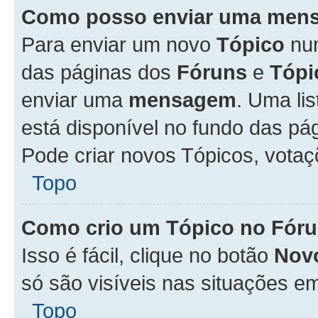
Como posso enviar uma men
Para enviar um novo
Tópico
n
das páginas dos
Fóruns
e
Tópi
enviar uma
mensagem
. Uma li
está disponível no fundo das pá
Pode criar novos Tópicos, votaç
Topo
Como crio um Tópico no Fór
Isso é fácil, clique no botão
Nov
só são visíveis nas situações em
Topo