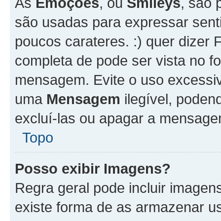
As
Emoções
, ou
Smileys
, são 
são usadas para expressar senti
poucos carateres. :) quer dizer Fel
completa de pode ser vista no fo
mensagem. Evite o uso excessi
uma
Mensagem
ilegível, poden
excluí-las ou apagar a mensagem
Topo
Posso exibir Imagens?
Regra geral pode incluir image
existe forma de as armazenar u