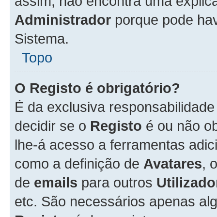
assim, não encontra uma explica
Administrador
porque pode hav
Sistema.
Topo
O Registo é obrigatório?
É da exclusiva responsabilidad
decidir se o
Registo
é ou não ob
lhe-á acesso a ferramentas adic
como a definição de
Avatares
, 
de
emails
para outros
Utilizado
etc. São necessários apenas al