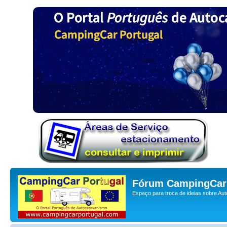
Fórum CampingCar 
Espaço para troca de ideias sobre Au