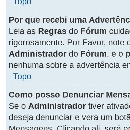
Topo
Por que recebi uma Advertênc
Leia as
Regras
do
Fórum
cuida
rigorosamente. Por Favor, note 
Administrador
do
Fórum
, e o
nenhuma sobre a advertência en
Topo
Como posso Denunciar Mens
Se o
Administrador
tiver ativa
deseja denunciar e verá um bot
Mensagens. Clicando ali, será 