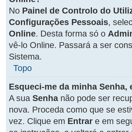
No
Painel de Controlo do Util
Configurações Pessoais
, sele
Online
. Desta forma só o
Admin
vê-lo Online. Passará a ser con
Sistema.
Topo
Esqueci-me da minha Senha, 
A sua
Senha
não pode ser recup
nova. Proceda como que se esti
vez. Clique em
Entrar
e em seg