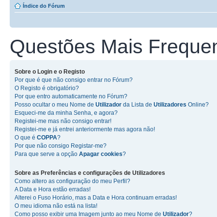
Índice do Fórum
Questões Mais Freque
Sobre o
Login
e o
Registo
Por que é que não consigo entrar no Fórum?
O Registo é obrigatório?
Por que entro automaticamente no Fórum?
Posso ocultar o meu Nome de
Utilizador
da Lista de
Utilizadores
Online?
Esqueci-me da minha Senha, e agora?
Registei-me mas não consigo entrar!
Registei-me e já entrei anteriormente mas agora não!
O que é
COPPA
?
Por que não consigo Registar-me?
Para que serve a opção
Apagar cookies
?
Sobre as
Preferências e configurações de Utilizadores
Como altero as configuração do meu Perfil?
A Data e Hora estão erradas!
Alterei o Fuso Horário, mas a Data e Hora continuam erradas!
O meu idioma não está na lista!
Como posso exibir uma Imagem junto ao meu Nome de
Utilizador
?