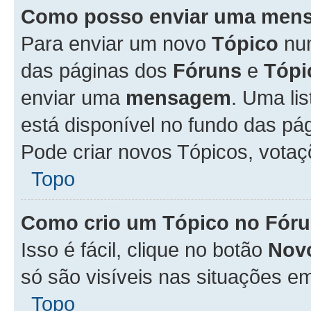
Como posso enviar uma men
Para enviar um novo
Tópico
n
das páginas dos
Fóruns
e
Tópi
enviar uma
mensagem
. Uma li
está disponível no fundo das pá
Pode criar novos Tópicos, votaç
Topo
Como crio um Tópico no Fór
Isso é fácil, clique no botão
Nov
só são visíveis nas situações em
Topo