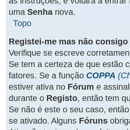
as instruções, e voltará a entrar
uma
Senha
nova.
Topo
Registei-me mas não consigo 
Verifique se escreve corretame
Se tem a certeza de que estão 
fatores. Se a função
COPPA
(Ch
estiver ativa no
Fórum
e assina
durante o
Registo
, então tem q
Se não é este o seu caso, entã
se ativado. Alguns
Fóruns
obrig