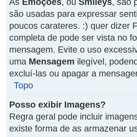
As
Emoções
, ou
Smileys
, são 
são usadas para expressar senti
poucos carateres. :) quer dizer Fel
completa de pode ser vista no fo
mensagem. Evite o uso excessi
uma
Mensagem
ilegível, poden
excluí-las ou apagar a mensagem
Topo
Posso exibir Imagens?
Regra geral pode incluir image
existe forma de as armazenar u