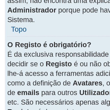
assim, não encontra uma explica
Administrador
porque pode hav
Sistema.
Topo
O Registo é obrigatório?
É da exclusiva responsabilidad
decidir se o
Registo
é ou não ob
lhe-á acesso a ferramentas adic
como a definição de
Avatares
, 
de
emails
para outros
Utilizado
etc. São necessários apenas al