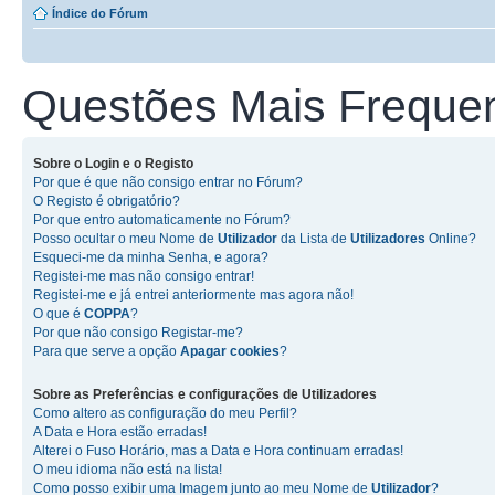
Índice do Fórum
Questões Mais Freque
Sobre o
Login
e o
Registo
Por que é que não consigo entrar no Fórum?
O Registo é obrigatório?
Por que entro automaticamente no Fórum?
Posso ocultar o meu Nome de
Utilizador
da Lista de
Utilizadores
Online?
Esqueci-me da minha Senha, e agora?
Registei-me mas não consigo entrar!
Registei-me e já entrei anteriormente mas agora não!
O que é
COPPA
?
Por que não consigo Registar-me?
Para que serve a opção
Apagar cookies
?
Sobre as
Preferências e configurações de Utilizadores
Como altero as configuração do meu Perfil?
A Data e Hora estão erradas!
Alterei o Fuso Horário, mas a Data e Hora continuam erradas!
O meu idioma não está na lista!
Como posso exibir uma Imagem junto ao meu Nome de
Utilizador
?