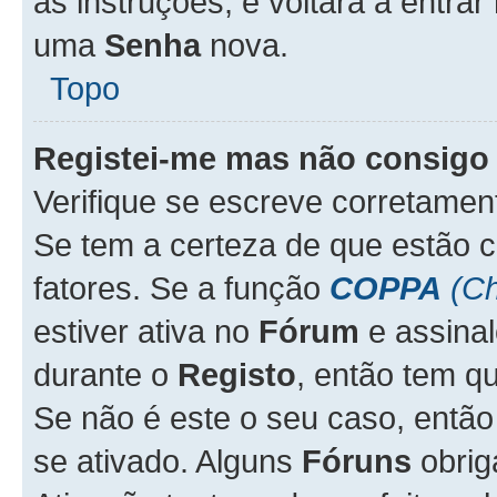
as instruções, e voltará a entrar
uma
Senha
nova.
Topo
Registei-me mas não consigo 
Verifique se escreve corretame
Se tem a certeza de que estão 
fatores. Se a função
COPPA
(Ch
estiver ativa no
Fórum
e assina
durante o
Registo
, então tem q
Se não é este o seu caso, entã
se ativado. Alguns
Fóruns
obrig