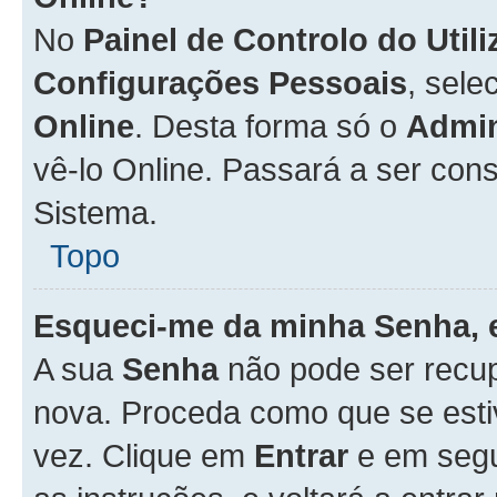
No
Painel de Controlo do Util
Configurações Pessoais
, sele
Online
. Desta forma só o
Admin
vê-lo Online. Passará a ser con
Sistema.
Topo
Esqueci-me da minha Senha, 
A sua
Senha
não pode ser recup
nova. Proceda como que se esti
vez. Clique em
Entrar
e em seg