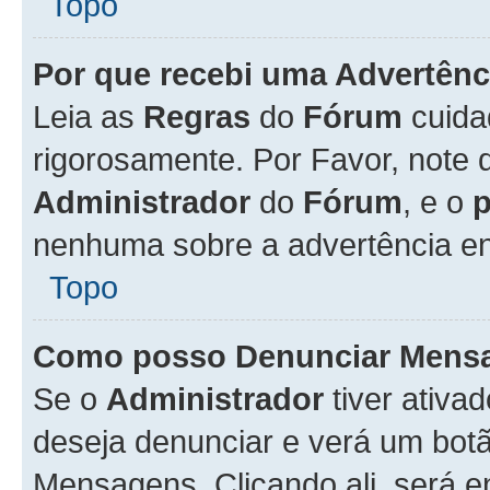
Topo
Por que recebi uma Advertênc
Leia as
Regras
do
Fórum
cuida
rigorosamente. Por Favor, note 
Administrador
do
Fórum
, e o
nenhuma sobre a advertência en
Topo
Como posso Denunciar Mens
Se o
Administrador
tiver ativa
deseja denunciar e verá um bot
Mensagens. Clicando ali, será 