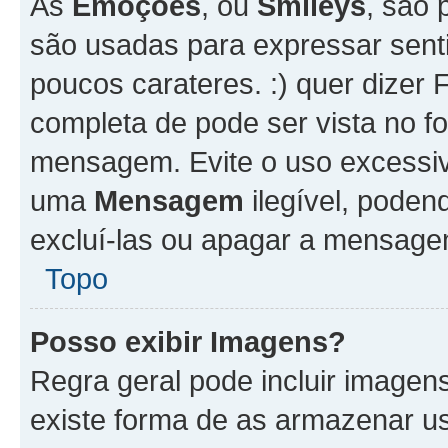
As
Emoções
, ou
Smileys
, são 
são usadas para expressar senti
poucos carateres. :) quer dizer Fel
completa de pode ser vista no fo
mensagem. Evite o uso excessi
uma
Mensagem
ilegível, poden
excluí-las ou apagar a mensagem
Topo
Posso exibir Imagens?
Regra geral pode incluir image
existe forma de as armazenar u