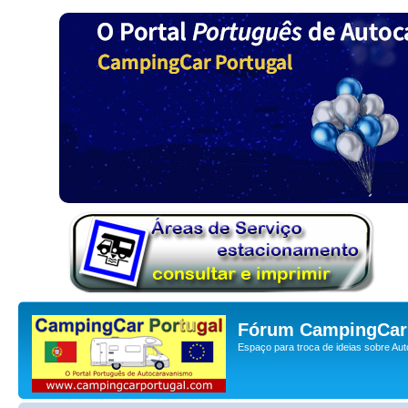
Fórum CampingCar 
Espaço para troca de ideias sobre Au