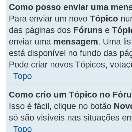
Como posso enviar uma men
Para enviar um novo
Tópico
n
das páginas dos
Fóruns
e
Tópi
enviar uma
mensagem
. Uma li
está disponível no fundo das pá
Pode criar novos Tópicos, votaç
Topo
Como crio um Tópico no Fór
Isso é fácil, clique no botão
Nov
só são visíveis nas situações em
Topo