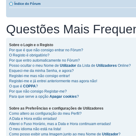
Índice do Fórum
Questões Mais Freque
Sobre o
Login
e o
Registo
Por que é que não consigo entrar no Fórum?
O Registo é obrigatório?
Por que entro automaticamente no Fórum?
Posso ocultar o meu Nome de
Utilizador
da Lista de
Utilizadores
Online?
Esqueci-me da minha Senha, e agora?
Registei-me mas não consigo entrar!
Registei-me e já entrei anteriormente mas agora não!
O que é
COPPA
?
Por que não consigo Registar-me?
Para que serve a opção
Apagar cookies
?
Sobre as
Preferências e configurações de Utilizadores
Como altero as configuração do meu Perfil?
A Data e Hora estão erradas!
Alterei o Fuso Horário, mas a Data e Hora continuam erradas!
O meu idioma não está na lista!
Como posso exibir uma Imagem junto ao meu Nome de
Utilizador
?