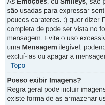
As
Emoções
, ou
Smileys
, são 
são usadas para expressar senti
poucos carateres. :) quer dizer Fel
completa de pode ser vista no fo
mensagem. Evite o uso excessi
uma
Mensagem
ilegível, poden
excluí-las ou apagar a mensagem
Topo
Posso exibir Imagens?
Regra geral pode incluir image
existe forma de as armazenar u