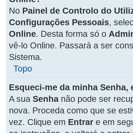
No
Painel de Controlo do Util
Configurações Pessoais
, sele
Online
. Desta forma só o
Admin
vê-lo Online. Passará a ser con
Sistema.
Topo
Esqueci-me da minha Senha, 
A sua
Senha
não pode ser recup
nova. Proceda como que se esti
vez. Clique em
Entrar
e em seg