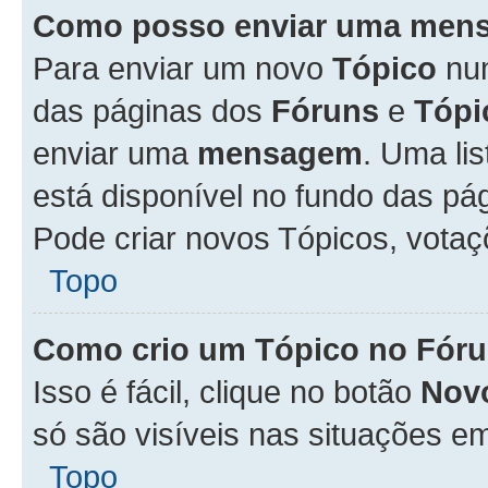
Como posso enviar uma men
Para enviar um novo
Tópico
n
das páginas dos
Fóruns
e
Tópi
enviar uma
mensagem
. Uma li
está disponível no fundo das pá
Pode criar novos Tópicos, votaç
Topo
Como crio um Tópico no Fór
Isso é fácil, clique no botão
Nov
só são visíveis nas situações em
Topo