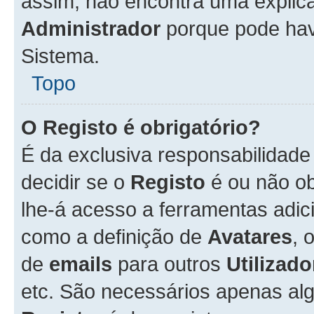
assim, não encontra uma explica
Administrador
porque pode hav
Sistema.
Topo
O Registo é obrigatório?
É da exclusiva responsabilidad
decidir se o
Registo
é ou não ob
lhe-á acesso a ferramentas adic
como a definição de
Avatares
, 
de
emails
para outros
Utilizado
etc. São necessários apenas al