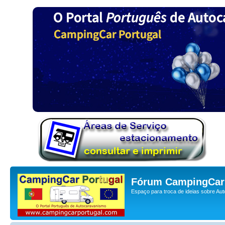
Fórum CampingCar 
Espaço para troca de ideias sobre Au