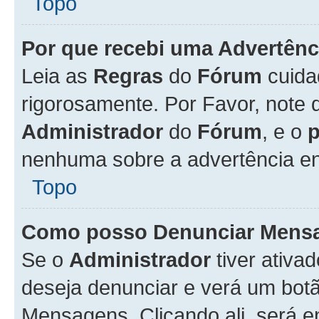
Topo
Por que recebi uma Advertênc
Leia as
Regras
do
Fórum
cuida
rigorosamente. Por Favor, note 
Administrador
do
Fórum
, e o
nenhuma sobre a advertência en
Topo
Como posso Denunciar Mens
Se o
Administrador
tiver ativa
deseja denunciar e verá um bot
Mensagens. Clicando ali, será 