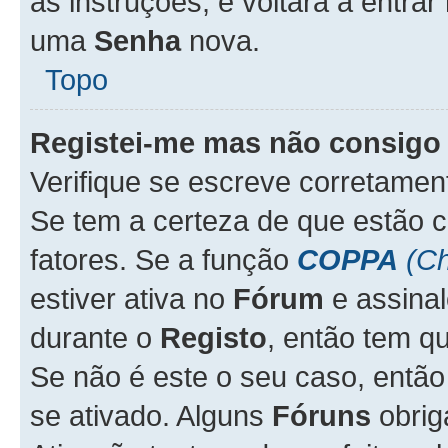
as instruções, e voltará a entrar
uma
Senha
nova.
Topo
Registei-me mas não consigo 
Verifique se escreve corretame
Se tem a certeza de que estão 
fatores. Se a função
COPPA
(Ch
estiver ativa no
Fórum
e assina
durante o
Registo
, então tem q
Se não é este o seu caso, entã
se ativado. Alguns
Fóruns
obrig