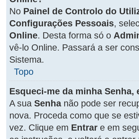
No
Painel de Controlo do Util
Configurações Pessoais
, sele
Online
. Desta forma só o
Admin
vê-lo Online. Passará a ser con
Sistema.
Topo
Esqueci-me da minha Senha, 
A sua
Senha
não pode ser recup
nova. Proceda como que se esti
vez. Clique em
Entrar
e em seg