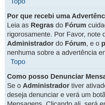
Topo
Por que recebi uma Advertênc
Leia as
Regras
do
Fórum
cuida
rigorosamente. Por Favor, note 
Administrador
do
Fórum
, e o
nenhuma sobre a advertência en
Topo
Como posso Denunciar Mens
Se o
Administrador
tiver ativa
deseja denunciar e verá um bot
Mensagens. Clicando ali, será 