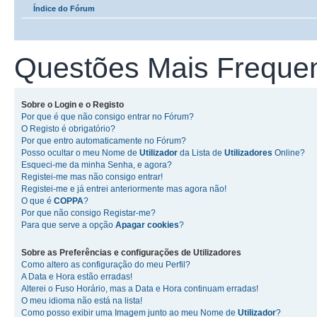
Índice do Fórum
Questões Mais Freque
Sobre o
Login
e o
Registo
Por que é que não consigo entrar no Fórum?
O Registo é obrigatório?
Por que entro automaticamente no Fórum?
Posso ocultar o meu Nome de
Utilizador
da Lista de
Utilizadores
Online?
Esqueci-me da minha Senha, e agora?
Registei-me mas não consigo entrar!
Registei-me e já entrei anteriormente mas agora não!
O que é
COPPA
?
Por que não consigo Registar-me?
Para que serve a opção
Apagar cookies
?
Sobre as
Preferências e configurações de Utilizadores
Como altero as configuração do meu Perfil?
A Data e Hora estão erradas!
Alterei o Fuso Horário, mas a Data e Hora continuam erradas!
O meu idioma não está na lista!
Como posso exibir uma Imagem junto ao meu Nome de
Utilizador
?