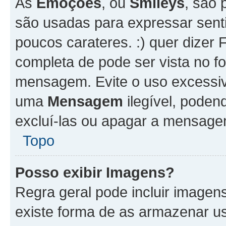
As
Emoções
, ou
Smileys
, são 
são usadas para expressar senti
poucos carateres. :) quer dizer Fel
completa de pode ser vista no fo
mensagem. Evite o uso excessi
uma
Mensagem
ilegível, poden
excluí-las ou apagar a mensagem
Topo
Posso exibir Imagens?
Regra geral pode incluir image
existe forma de as armazenar u