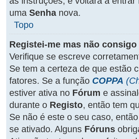
as instruções, e voltará a entrar
uma
Senha
nova.
Topo
Registei-me mas não consigo 
Verifique se escreve corretame
Se tem a certeza de que estão 
fatores. Se a função
COPPA
(Ch
estiver ativa no
Fórum
e assina
durante o
Registo
, então tem q
Se não é este o seu caso, entã
se ativado. Alguns
Fóruns
obrig