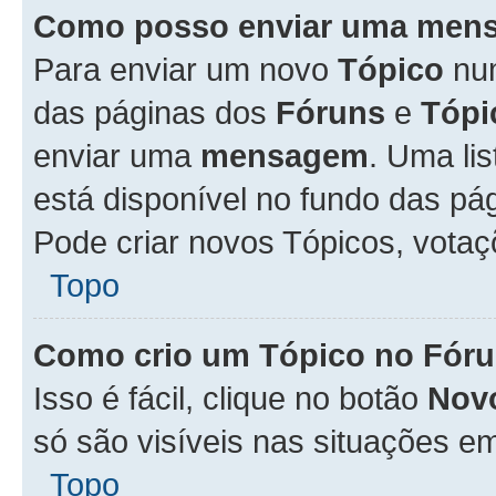
Como posso enviar uma men
Para enviar um novo
Tópico
n
das páginas dos
Fóruns
e
Tópi
enviar uma
mensagem
. Uma li
está disponível no fundo das pá
Pode criar novos Tópicos, votaç
Topo
Como crio um Tópico no Fór
Isso é fácil, clique no botão
Nov
só são visíveis nas situações em
Topo