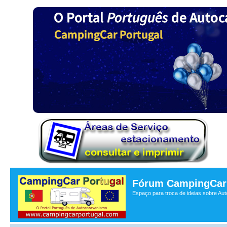
Fórum CampingCar 
Espaço para troca de ideias sobre Au