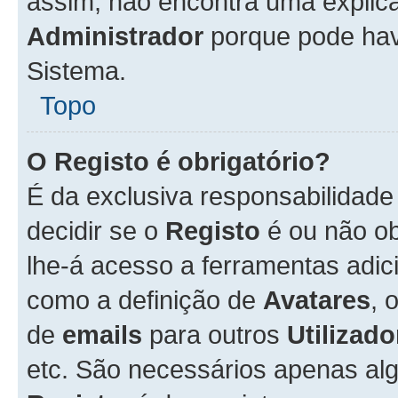
assim, não encontra uma explica
Administrador
porque pode hav
Sistema.
Topo
O Registo é obrigatório?
É da exclusiva responsabilidad
decidir se o
Registo
é ou não ob
lhe-á acesso a ferramentas adic
como a definição de
Avatares
, 
de
emails
para outros
Utilizado
etc. São necessários apenas al