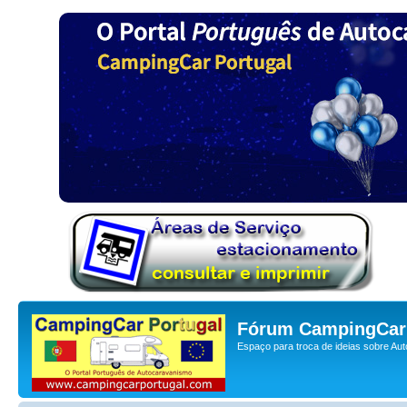
Fórum CampingCar 
Espaço para troca de ideias sobre Au