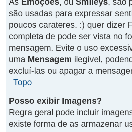
As
Emoções
, ou
Smileys
, são 
são usadas para expressar senti
poucos carateres. :) quer dizer Fel
completa de pode ser vista no fo
mensagem. Evite o uso excessi
uma
Mensagem
ilegível, poden
excluí-las ou apagar a mensagem
Topo
Posso exibir Imagens?
Regra geral pode incluir image
existe forma de as armazenar u