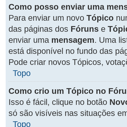
Como posso enviar uma men
Para enviar um novo
Tópico
n
das páginas dos
Fóruns
e
Tópi
enviar uma
mensagem
. Uma li
está disponível no fundo das pá
Pode criar novos Tópicos, votaç
Topo
Como crio um Tópico no Fór
Isso é fácil, clique no botão
Nov
só são visíveis nas situações em
Topo