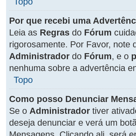
Topo
Por que recebi uma Advertênc
Leia as
Regras
do
Fórum
cuida
rigorosamente. Por Favor, note 
Administrador
do
Fórum
, e o
nenhuma sobre a advertência en
Topo
Como posso Denunciar Mens
Se o
Administrador
tiver ativa
deseja denunciar e verá um bot
Mensagens. Clicando ali, será 