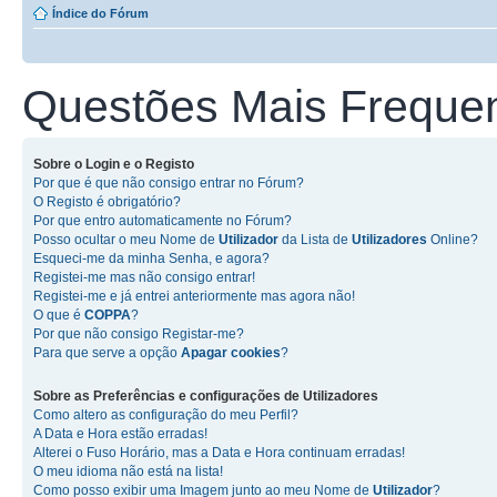
Índice do Fórum
Questões Mais Freque
Sobre o
Login
e o
Registo
Por que é que não consigo entrar no Fórum?
O Registo é obrigatório?
Por que entro automaticamente no Fórum?
Posso ocultar o meu Nome de
Utilizador
da Lista de
Utilizadores
Online?
Esqueci-me da minha Senha, e agora?
Registei-me mas não consigo entrar!
Registei-me e já entrei anteriormente mas agora não!
O que é
COPPA
?
Por que não consigo Registar-me?
Para que serve a opção
Apagar cookies
?
Sobre as
Preferências e configurações de Utilizadores
Como altero as configuração do meu Perfil?
A Data e Hora estão erradas!
Alterei o Fuso Horário, mas a Data e Hora continuam erradas!
O meu idioma não está na lista!
Como posso exibir uma Imagem junto ao meu Nome de
Utilizador
?