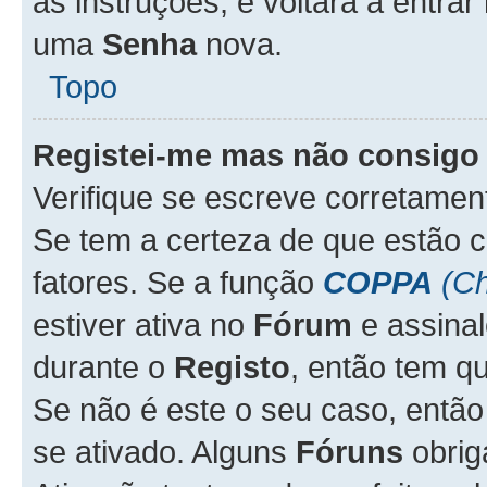
as instruções, e voltará a entrar
uma
Senha
nova.
Topo
Registei-me mas não consigo 
Verifique se escreve corretame
Se tem a certeza de que estão 
fatores. Se a função
COPPA
(Ch
estiver ativa no
Fórum
e assina
durante o
Registo
, então tem q
Se não é este o seu caso, entã
se ativado. Alguns
Fóruns
obrig