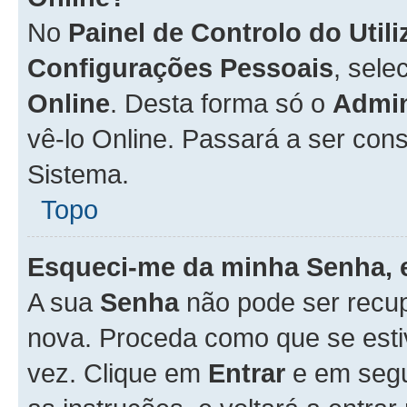
No
Painel de Controlo do Util
Configurações Pessoais
, sele
Online
. Desta forma só o
Admin
vê-lo Online. Passará a ser con
Sistema.
Topo
Esqueci-me da minha Senha, 
A sua
Senha
não pode ser recup
nova. Proceda como que se esti
vez. Clique em
Entrar
e em seg