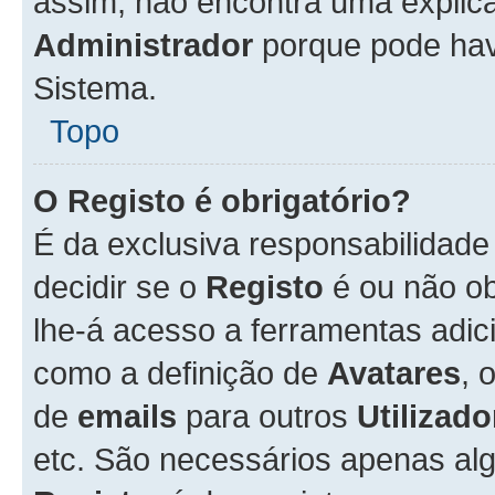
assim, não encontra uma explica
Administrador
porque pode hav
Sistema.
Topo
O Registo é obrigatório?
É da exclusiva responsabilidad
decidir se o
Registo
é ou não ob
lhe-á acesso a ferramentas adic
como a definição de
Avatares
, 
de
emails
para outros
Utilizado
etc. São necessários apenas al