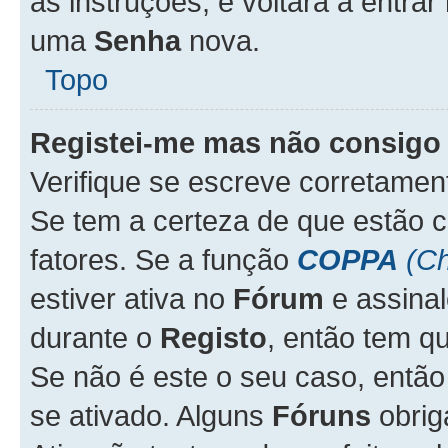
as instruções, e voltará a entrar
uma
Senha
nova.
Topo
Registei-me mas não consigo 
Verifique se escreve corretame
Se tem a certeza de que estão 
fatores. Se a função
COPPA
(Ch
estiver ativa no
Fórum
e assina
durante o
Registo
, então tem q
Se não é este o seu caso, entã
se ativado. Alguns
Fóruns
obrig