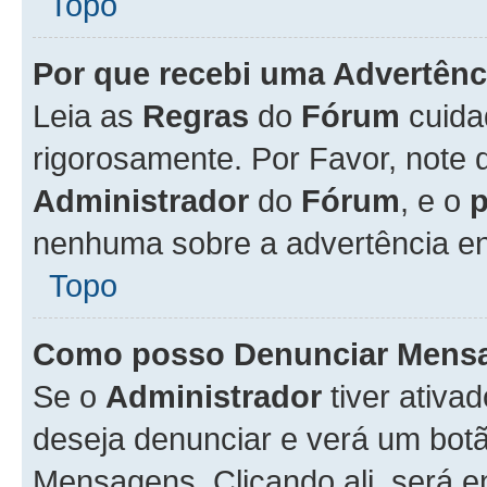
Topo
Por que recebi uma Advertênc
Leia as
Regras
do
Fórum
cuida
rigorosamente. Por Favor, note 
Administrador
do
Fórum
, e o
nenhuma sobre a advertência en
Topo
Como posso Denunciar Mens
Se o
Administrador
tiver ativa
deseja denunciar e verá um bot
Mensagens. Clicando ali, será 