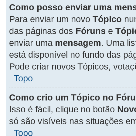
Como posso enviar uma men
Para enviar um novo
Tópico
n
das páginas dos
Fóruns
e
Tópi
enviar uma
mensagem
. Uma li
está disponível no fundo das pá
Pode criar novos Tópicos, votaç
Topo
Como crio um Tópico no Fór
Isso é fácil, clique no botão
Nov
só são visíveis nas situações em
Topo