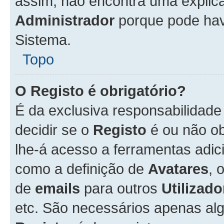
assim, não encontra uma explica
Administrador
porque pode hav
Sistema.
Topo
O Registo é obrigatório?
É da exclusiva responsabilidad
decidir se o
Registo
é ou não ob
lhe-á acesso a ferramentas adic
como a definição de
Avatares
, 
de
emails
para outros
Utilizado
etc. São necessários apenas al