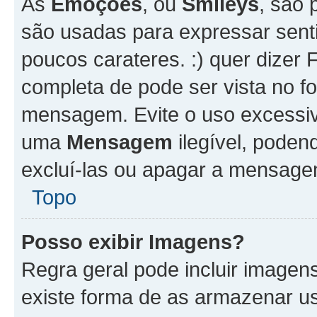
As
Emoções
, ou
Smileys
, são 
são usadas para expressar senti
poucos carateres. :) quer dizer Fel
completa de pode ser vista no fo
mensagem. Evite o uso excessi
uma
Mensagem
ilegível, poden
excluí-las ou apagar a mensagem
Topo
Posso exibir Imagens?
Regra geral pode incluir image
existe forma de as armazenar u