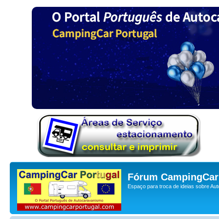
Fórum CampingCar 
Espaço para troca de ideias sobre Au