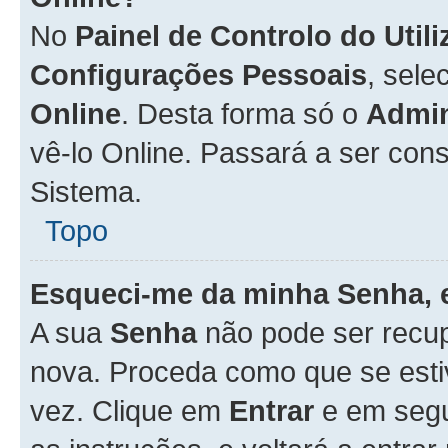
No
Painel de Controlo do Util
Configurações Pessoais
, sele
Online
. Desta forma só o
Admin
vê-lo Online. Passará a ser con
Sistema.
Topo
Esqueci-me da minha Senha, 
A sua
Senha
não pode ser recup
nova. Proceda como que se esti
vez. Clique em
Entrar
e em seg