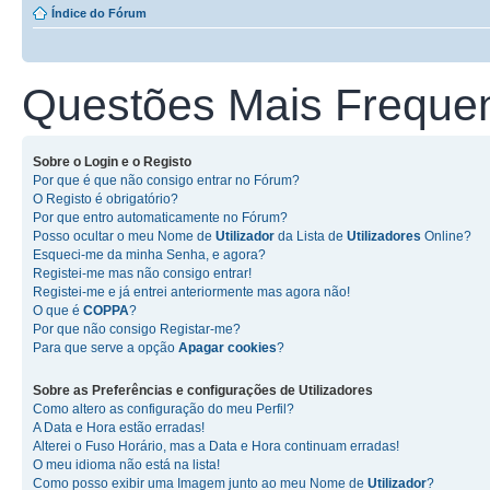
Índice do Fórum
Questões Mais Freque
Sobre o
Login
e o
Registo
Por que é que não consigo entrar no Fórum?
O Registo é obrigatório?
Por que entro automaticamente no Fórum?
Posso ocultar o meu Nome de
Utilizador
da Lista de
Utilizadores
Online?
Esqueci-me da minha Senha, e agora?
Registei-me mas não consigo entrar!
Registei-me e já entrei anteriormente mas agora não!
O que é
COPPA
?
Por que não consigo Registar-me?
Para que serve a opção
Apagar cookies
?
Sobre as
Preferências e configurações de Utilizadores
Como altero as configuração do meu Perfil?
A Data e Hora estão erradas!
Alterei o Fuso Horário, mas a Data e Hora continuam erradas!
O meu idioma não está na lista!
Como posso exibir uma Imagem junto ao meu Nome de
Utilizador
?