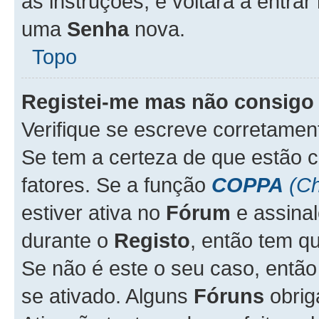
as instruções, e voltará a entrar
uma
Senha
nova.
Topo
Registei-me mas não consigo 
Verifique se escreve corretame
Se tem a certeza de que estão 
fatores. Se a função
COPPA
(Ch
estiver ativa no
Fórum
e assina
durante o
Registo
, então tem q
Se não é este o seu caso, entã
se ativado. Alguns
Fóruns
obrig