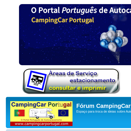
Fórum CampingCar 
Espaço para troca de ideias sobre Au