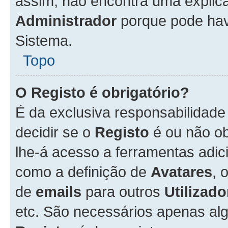
assim, não encontra uma explica
Administrador
porque pode hav
Sistema.
Topo
O Registo é obrigatório?
É da exclusiva responsabilidad
decidir se o
Registo
é ou não ob
lhe-á acesso a ferramentas adic
como a definição de
Avatares
, 
de
emails
para outros
Utilizado
etc. São necessários apenas al