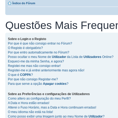
Índice do Fórum
Questões Mais Freque
Sobre o
Login
e o
Registo
Por que é que não consigo entrar no Fórum?
O Registo é obrigatório?
Por que entro automaticamente no Fórum?
Posso ocultar o meu Nome de
Utilizador
da Lista de
Utilizadores
Online?
Esqueci-me da minha Senha, e agora?
Registei-me mas não consigo entrar!
Registei-me e já entrei anteriormente mas agora não!
O que é
COPPA
?
Por que não consigo Registar-me?
Para que serve a opção
Apagar cookies
?
Sobre as
Preferências e configurações de Utilizadores
Como altero as configuração do meu Perfil?
A Data e Hora estão erradas!
Alterei o Fuso Horário, mas a Data e Hora continuam erradas!
O meu idioma não está na lista!
Como posso exibir uma Imagem junto ao meu Nome de
Utilizador
?