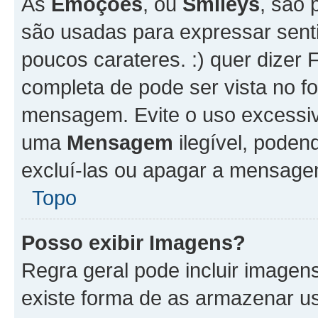
As
Emoções
, ou
Smileys
, são 
são usadas para expressar senti
poucos carateres. :) quer dizer Fel
completa de pode ser vista no fo
mensagem. Evite o uso excessi
uma
Mensagem
ilegível, poden
excluí-las ou apagar a mensagem
Topo
Posso exibir Imagens?
Regra geral pode incluir image
existe forma de as armazenar u