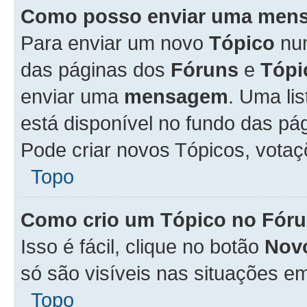
Como posso enviar uma men
Para enviar um novo
Tópico
n
das páginas dos
Fóruns
e
Tópi
enviar uma
mensagem
. Uma li
está disponível no fundo das pá
Pode criar novos Tópicos, votaç
Topo
Como crio um Tópico no Fór
Isso é fácil, clique no botão
Nov
só são visíveis nas situações em
Topo