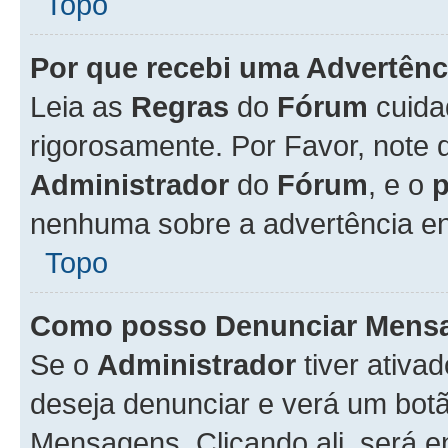
Topo
Por que recebi uma Advertênc
Leia as
Regras
do
Fórum
cuida
rigorosamente. Por Favor, note 
Administrador
do
Fórum
, e o
nenhuma sobre a advertência en
Topo
Como posso Denunciar Mens
Se o
Administrador
tiver ativa
deseja denunciar e verá um bot
Mensagens. Clicando ali, será 