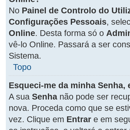
No
Painel de Controlo do Util
Configurações Pessoais
, sele
Online
. Desta forma só o
Admin
vê-lo Online. Passará a ser con
Sistema.
Topo
Esqueci-me da minha Senha, 
A sua
Senha
não pode ser recup
nova. Proceda como que se esti
vez. Clique em
Entrar
e em seg