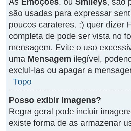
As
Emoções
, ou
Smileys
, são 
são usadas para expressar senti
poucos carateres. :) quer dizer Fel
completa de pode ser vista no fo
mensagem. Evite o uso excessi
uma
Mensagem
ilegível, poden
excluí-las ou apagar a mensagem
Topo
Posso exibir Imagens?
Regra geral pode incluir image
existe forma de as armazenar u