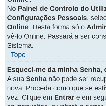
No
Painel de Controlo do Util
Configurações Pessoais
, sele
Online
. Desta forma só o
Admin
vê-lo Online. Passará a ser con
Sistema.
Topo
Esqueci-me da minha Senha, 
A sua
Senha
não pode ser recup
nova. Proceda como que se esti
vez. Clique em
Entrar
e em seg