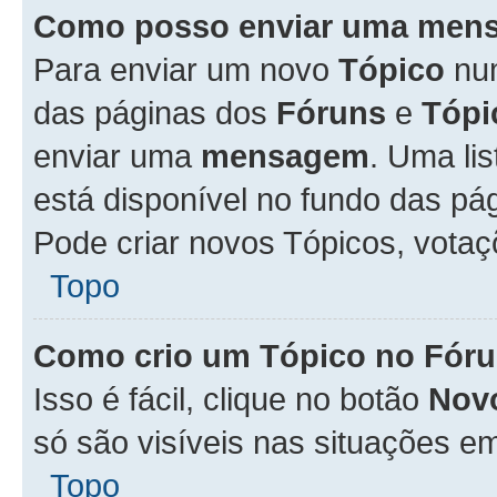
Como posso enviar uma men
Para enviar um novo
Tópico
n
das páginas dos
Fóruns
e
Tópi
enviar uma
mensagem
. Uma li
está disponível no fundo das pá
Pode criar novos Tópicos, votaç
Topo
Como crio um Tópico no Fór
Isso é fácil, clique no botão
Nov
só são visíveis nas situações em
Topo