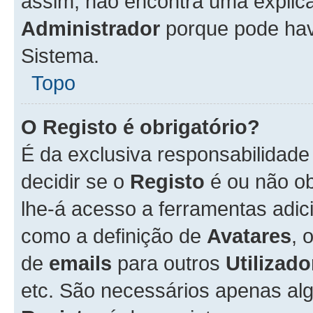
assim, não encontra uma explica
Administrador
porque pode hav
Sistema.
Topo
O Registo é obrigatório?
É da exclusiva responsabilidad
decidir se o
Registo
é ou não ob
lhe-á acesso a ferramentas adic
como a definição de
Avatares
, 
de
emails
para outros
Utilizado
etc. São necessários apenas al