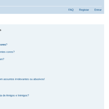
FAQ
Registar
Entrar
s
dores
?
entes cores?
rum?
m assuntos irrelevantes ou abusivos!
ta de Amigos e Inimigos?