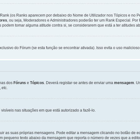
Rank (os Ranks aparecem por debaixo do Nome de Utilizador nos Tópicos e no Per
dores
, ou seja, Moderadores e Administradores poderão ter um Rank Especial. P
podem tomar alguma atitude contra si, se considerarem que está a ter atitudes ab
xclusivo do Fórum (se esta função se encontrar ativada). Isso evita o uso malicios
inas dos
Fóruns
e
Tópicos
. Deverá registar-se antes de enviar uma
mensagem
. U
 etc.
 visíveis nas situações em que está autorizado a fazê-lo.
luir as suas próprias mensagens. Pode editar a mensagem clicando no botão de ed
m pequeno texto abaixo da mensagem que reporta o número de vezes que a editou