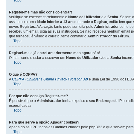
Topo
Registei-me mas não consigo entrar!
Verifique se escreve corretamente o
Nome de Utilizador
e a
Senha
. Se tem 
assinalou a uma
idade inferior a 13 anos
durante o
Registo
, então tem que 
novos
Registos
. A Ativação tanto pode ser feita pelo
Administrador
como pel
recebeu um email, siga as suas instruções. Se não recebeu nenhum email po
que forneceu é válido e correto, tente contatar o
Administrador do Fórum
.
Topo
Registei-me e já entrei anteriormente mas agora não!
O mais certo é estar a escrever um
Nome de Utilizador
e/ou a
Senha
incorre
Topo
O que é
COPPA
?
A
COPPA
(Childrens Online Privacy Protetion At)
é uma Lei de 1998 dos EUA 
Topo
Por que não consigo Registar-me?
É possível que o
Administrador
tenha expulso o seu
Endereço de IP
ou adi
especificadas.
Topo
Para que serve a opção
Apagar cookies
?
Apaga do seu PC todos os
Cookies
criados pelo phpBB3 e que servem para 
Topo