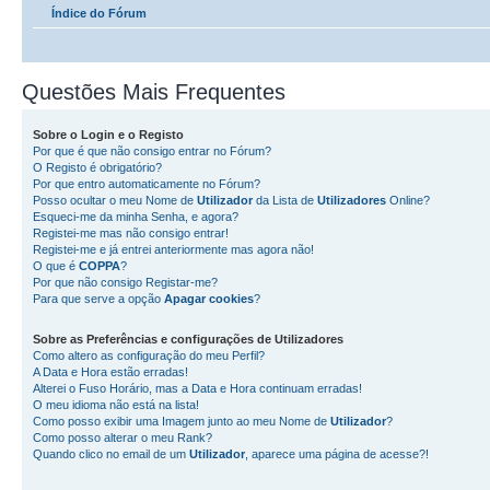
Índice do Fórum
Questões Mais Frequentes
Sobre o
Login
e o
Registo
Por que é que não consigo entrar no Fórum?
O Registo é obrigatório?
Por que entro automaticamente no Fórum?
Posso ocultar o meu Nome de
Utilizador
da Lista de
Utilizadores
Online?
Esqueci-me da minha Senha, e agora?
Registei-me mas não consigo entrar!
Registei-me e já entrei anteriormente mas agora não!
O que é
COPPA
?
Por que não consigo Registar-me?
Para que serve a opção
Apagar cookies
?
Sobre as
Preferências e configurações de Utilizadores
Como altero as configuração do meu Perfil?
A Data e Hora estão erradas!
Alterei o Fuso Horário, mas a Data e Hora continuam erradas!
O meu idioma não está na lista!
Como posso exibir uma Imagem junto ao meu Nome de
Utilizador
?
Como posso alterar o meu Rank?
Quando clico no email de um
Utilizador
, aparece uma página de acesse?!