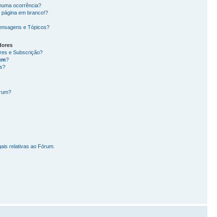
nhuma ocorrência?
 página em branco!?
ensagens e Tópicos?
dores
ores e Subscrição?
um
?
s?
órum?
ais relativas ao Fórum.