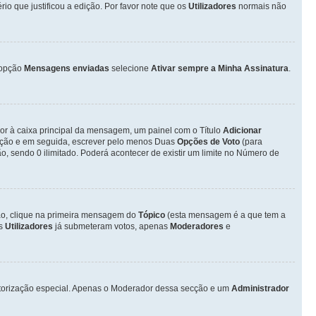
o que justificou a edição. Por favor note que os
Utilizadores
normais não
opção
Mensagens enviadas
selecione
Ativar sempre a Minha Assinatura
.
ior à caixa principal da mensagem, um painel com o Título
Adicionar
otação e em seguida, escrever pelo menos Duas
Opções de Voto
(para
o, sendo 0 ilimitado. Poderá acontecer de existir um limite no Número de
ção, clique na primeira mensagem do
Tópico
(esta mensagem é a que tem a
os
Utilizadores
já submeteram votos, apenas
Moderadores
e
autorização especial. Apenas o Moderador dessa secção e um
Administrador