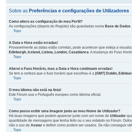
Sobre as
Preferências e configurações de Utilizadores
Como altero as configuração do meu Perfil?
As configurações (depois do Registo) são guardadas numa
Base de Dados
Topo
A Data e Hora estão erradas!
Provavelmente as datas estão corretas, pode acontecer que esteja a visualiz
Edinburgh, Iceland, Lisboa, London, Casablanca
. A mudança do Fuso Horár
Topo
Alterei o Fuso Horário, mas a Data e Hora continuam erradas!
Se tem a certeza que o fuso horário que escolheu é a
[GMT] Dublin, Edinbur
Topo
O meu idioma não está na lista!
Este Fórum usa o Português europeu como Idioma oficial.
Topo
Como posso exibir uma Imagem junto ao meu Nome de
Utilizador
?
Há duas imagens que podem aparecer junto com um nome de
Utilizador
qua
quantidade de mensagens que tenha feito ou o seu estatuto no Fórum. Out
não o uso de
Avatar
e definir como podem ser usados. Se não conseguir uti
Topo