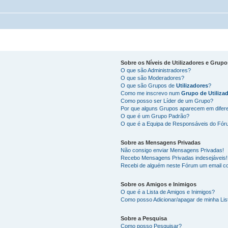
Sobre os
Níveis de Utilizadores
e
Grupo
O que são Administradores?
O que são Moderadores?
O que são Grupos de
Utilizadores
?
Como me inscrevo num
Grupo de Utiliza
Como posso ser Líder de um Grupo?
Por que alguns Grupos aparecem em difer
O que é um Grupo Padrão?
O que é a Equipa de Responsáveis do Fó
Sobre as
Mensagens Privadas
Não consigo enviar Mensagens Privadas!
Recebo Mensagens Privadas indesejáveis!
Recebi de alguém neste Fórum um email co
Sobre os
Amigos
e
Inimigos
O que é a Lista de Amigos e Inimigos?
Como posso Adicionar/apagar de minha Lis
Sobre a
Pesquisa
Como posso Pesquisar?