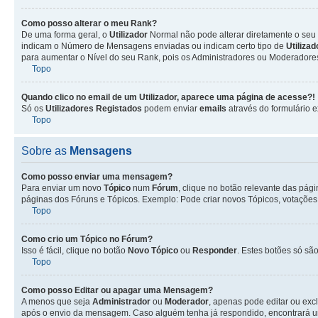
Como posso alterar o meu Rank?
De uma forma geral, o
Utilizador
Normal não pode alterar diretamente o seu 
indicam o Número de Mensagens enviadas ou indicam certo tipo de
Utiliza
para aumentar o Nível do seu Rank, pois os Administradores ou Moderadores 
Topo
Quando clico no email de um
Utilizador
, aparece uma página de acesse?!
Só os
Utilizadores Registados
podem enviar
emails
através do formulário e
Topo
Sobre as
Mensagens
Como posso enviar uma mensagem?
Para enviar um novo
Tópico
num
Fórum
, clique no botão relevante das pág
páginas dos Fóruns e Tópicos. Exemplo: Pode criar novos Tópicos, votações,
Topo
Como crio um Tópico no Fórum?
Isso é fácil, clique no botão
Novo Tópico
ou
Responder
. Estes botões só são
Topo
Como posso Editar ou apagar uma Mensagem?
A menos que seja
Administrador
ou
Moderador
, apenas pode editar ou exc
após o envio da mensagem. Caso alguém tenha já respondido, encontrará u