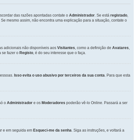
discordar das razões apontadas contate o
Administrador
. Se está
registado
,
 Se mesmo assim, não encontra uma explicação para a situação, contate o
as adicionais não disponíveis aos
Visitantes
, como a definição de
Avatares
,
 se fazer o
Registo
, é do seu interesse que o faça.
pessoas.
Isso evita o uso abusivo por terceiros da sua conta
. Para que esta
só o
Administrador
e os
Moderadores
poderão vê-lo Online. Passará a ser
r
e em seguida em
Esqueci-me da senha
. Siga as instruções, e voltará a