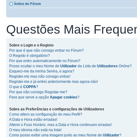
Índice do Fórum
Questões Mais Freque
Sobre o
Login
e o
Registo
Por que é que não consigo entrar no Fórum?
O Registo é obrigatório?
Por que entro automaticamente no Fórum?
Posso ocultar o meu Nome de
Utilizador
da Lista de
Utilizadores
Online?
Esqueci-me da minha Senha, e agora?
Registei-me mas não consigo entrar!
Registei-me e já entrei anteriormente mas agora não!
O que é
COPPA
?
Por que não consigo Registar-me?
Para que serve a opção
Apagar cookies
?
Sobre as
Preferências e configurações de Utilizadores
Como altero as configuração do meu Perfil?
A Data e Hora estão erradas!
Alterei o Fuso Horário, mas a Data e Hora continuam erradas!
O meu idioma não está na lista!
Como posso exibir uma Imagem junto ao meu Nome de
Utilizador
?