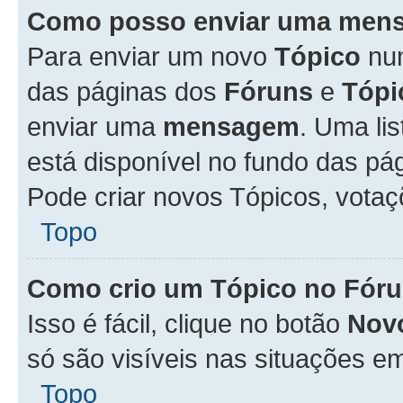
Como posso enviar uma men
Para enviar um novo
Tópico
n
das páginas dos
Fóruns
e
Tópi
enviar uma
mensagem
. Uma li
está disponível no fundo das pá
Pode criar novos Tópicos, votaç
Topo
Como crio um Tópico no Fór
Isso é fácil, clique no botão
Nov
só são visíveis nas situações em
Topo