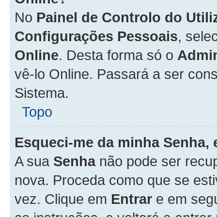
No
Painel de Controlo do Util
Configurações Pessoais
, sele
Online
. Desta forma só o
Admin
vê-lo Online. Passará a ser con
Sistema.
Topo
Esqueci-me da minha Senha, 
A sua
Senha
não pode ser recup
nova. Proceda como que se esti
vez. Clique em
Entrar
e em seg