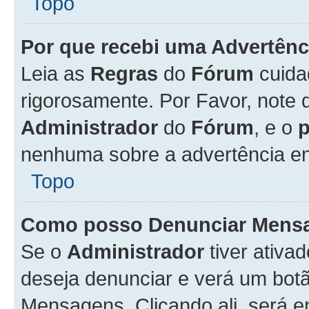
Topo
Por que recebi uma Advertênc
Leia as
Regras
do
Fórum
cuida
rigorosamente. Por Favor, note 
Administrador
do
Fórum
, e o
nenhuma sobre a advertência en
Topo
Como posso Denunciar Mens
Se o
Administrador
tiver ativa
deseja denunciar e verá um bot
Mensagens. Clicando ali, será 