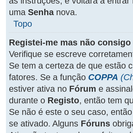
as instruções, e voltará a entrar
uma
Senha
nova.
Topo
Registei-me mas não consigo 
Verifique se escreve corretame
Se tem a certeza de que estão 
fatores. Se a função
COPPA
(Ch
estiver ativa no
Fórum
e assina
durante o
Registo
, então tem q
Se não é este o seu caso, entã
se ativado. Alguns
Fóruns
obrig