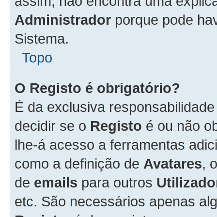
assim, não encontra uma explica
Administrador
porque pode hav
Sistema.
Topo
O Registo é obrigatório?
É da exclusiva responsabilidad
decidir se o
Registo
é ou não ob
lhe-á acesso a ferramentas adic
como a definição de
Avatares
, 
de
emails
para outros
Utilizado
etc. São necessários apenas al