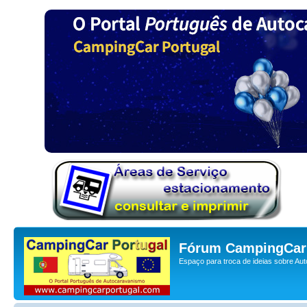
Fórum CampingCar 
Espaço para troca de ideias sobre Au