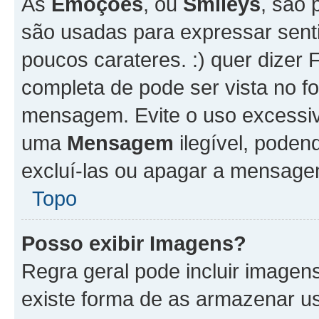
As
Emoções
, ou
Smileys
, são 
são usadas para expressar senti
poucos carateres. :) quer dizer Fel
completa de pode ser vista no fo
mensagem. Evite o uso excessi
uma
Mensagem
ilegível, poden
excluí-las ou apagar a mensagem
Topo
Posso exibir Imagens?
Regra geral pode incluir image
existe forma de as armazenar u