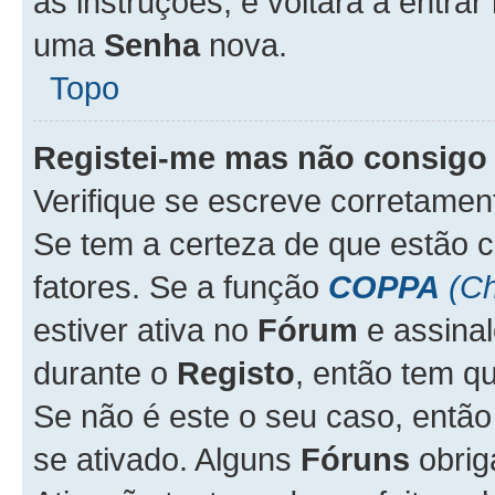
as instruções, e voltará a entrar
uma
Senha
nova.
Topo
Registei-me mas não consigo 
Verifique se escreve corretame
Se tem a certeza de que estão 
fatores. Se a função
COPPA
(Ch
estiver ativa no
Fórum
e assina
durante o
Registo
, então tem q
Se não é este o seu caso, entã
se ativado. Alguns
Fóruns
obrig