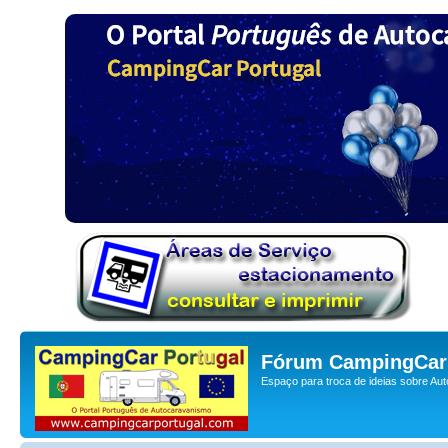
Fórum CampingCar 
Espaço para troca de ideias sobre Au