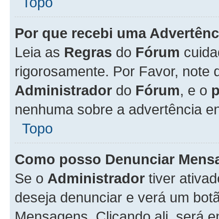
Topo
Por que recebi uma Advertênc
Leia as
Regras
do
Fórum
cuida
rigorosamente. Por Favor, note 
Administrador
do
Fórum
, e o
nenhuma sobre a advertência en
Topo
Como posso Denunciar Mens
Se o
Administrador
tiver ativa
deseja denunciar e verá um bot
Mensagens. Clicando ali, será 