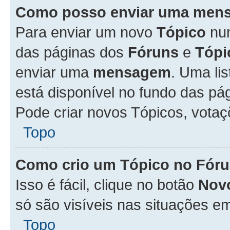
Como posso enviar uma men
Para enviar um novo
Tópico
n
das páginas dos
Fóruns
e
Tópi
enviar uma
mensagem
. Uma li
está disponível no fundo das pá
Pode criar novos Tópicos, votaç
Topo
Como crio um Tópico no Fór
Isso é fácil, clique no botão
Nov
só são visíveis nas situações em
Topo