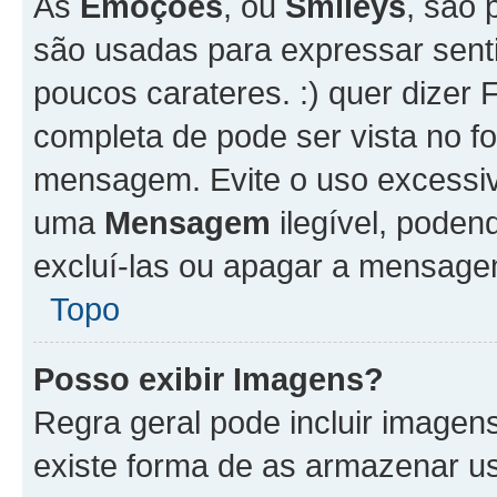
As
Emoções
, ou
Smileys
, são 
são usadas para expressar senti
poucos carateres. :) quer dizer Fel
completa de pode ser vista no fo
mensagem. Evite o uso excessi
uma
Mensagem
ilegível, poden
excluí-las ou apagar a mensagem
Topo
Posso exibir Imagens?
Regra geral pode incluir image
existe forma de as armazenar u