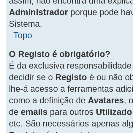
assim, não encontra uma explica
Administrador
porque pode hav
Sistema.
Topo
O Registo é obrigatório?
É da exclusiva responsabilidad
decidir se o
Registo
é ou não ob
lhe-á acesso a ferramentas adic
como a definição de
Avatares
, 
de
emails
para outros
Utilizado
etc. São necessários apenas al