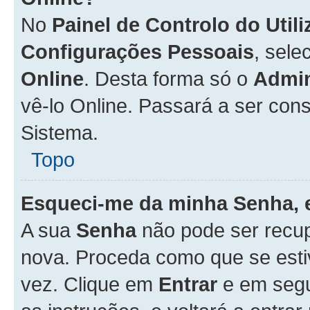
No
Painel de Controlo do Util
Configurações Pessoais
, sele
Online
. Desta forma só o
Admin
vê-lo Online. Passará a ser con
Sistema.
Topo
Esqueci-me da minha Senha, 
A sua
Senha
não pode ser recup
nova. Proceda como que se esti
vez. Clique em
Entrar
e em seg