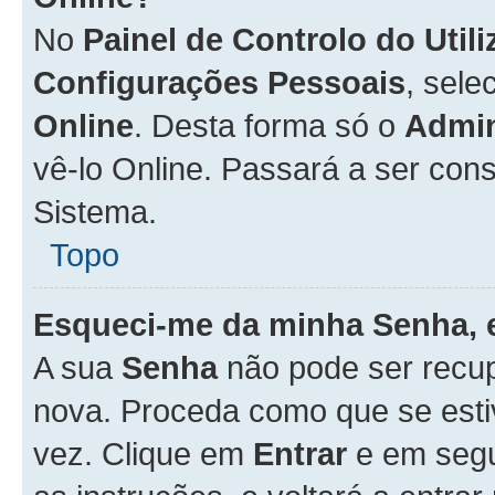
No
Painel de Controlo do Util
Configurações Pessoais
, sele
Online
. Desta forma só o
Admin
vê-lo Online. Passará a ser con
Sistema.
Topo
Esqueci-me da minha Senha, 
A sua
Senha
não pode ser recup
nova. Proceda como que se esti
vez. Clique em
Entrar
e em seg