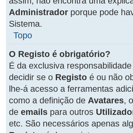
assim, não encontra uma explica
Administrador
porque pode hav
Sistema.
Topo
O Registo é obrigatório?
É da exclusiva responsabilidad
decidir se o
Registo
é ou não ob
lhe-á acesso a ferramentas adic
como a definição de
Avatares
, 
de
emails
para outros
Utilizado
etc. São necessários apenas al