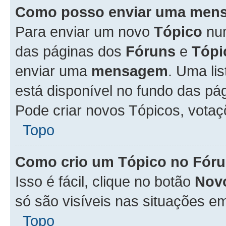
Como posso enviar uma men
Para enviar um novo
Tópico
n
das páginas dos
Fóruns
e
Tópi
enviar uma
mensagem
. Uma li
está disponível no fundo das pá
Pode criar novos Tópicos, votaç
Topo
Como crio um Tópico no Fór
Isso é fácil, clique no botão
Nov
só são visíveis nas situações em
Topo