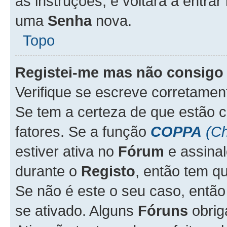
as instruções, e voltará a entrar
uma
Senha
nova.
Topo
Registei-me mas não consigo 
Verifique se escreve corretame
Se tem a certeza de que estão 
fatores. Se a função
COPPA
(Ch
estiver ativa no
Fórum
e assina
durante o
Registo
, então tem q
Se não é este o seu caso, entã
se ativado. Alguns
Fóruns
obrig