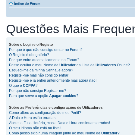
Índice do Fórum
Questões Mais Freque
Sobre o
Login
e o
Registo
Por que é que não consigo entrar no Fórum?
O Registo é obrigatório?
Por que entro automaticamente no Fórum?
Posso ocultar o meu Nome de
Utilizador
da Lista de
Utilizadores
Online?
Esqueci-me da minha Senha, e agora?
Registei-me mas não consigo entrar!
Registei-me e já entrei anteriormente mas agora não!
O que é
COPPA
?
Por que não consigo Registar-me?
Para que serve a opção
Apagar cookies
?
Sobre as
Preferências e configurações de Utilizadores
Como altero as configuração do meu Perfil?
A Data e Hora estão erradas!
Alterei o Fuso Horário, mas a Data e Hora continuam erradas!
O meu idioma não está na lista!
Como posso exibir uma Imagem junto ao meu Nome de
Utilizador
?