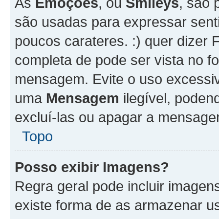
As
Emoções
, ou
Smileys
, são 
são usadas para expressar senti
poucos carateres. :) quer dizer Fel
completa de pode ser vista no fo
mensagem. Evite o uso excessi
uma
Mensagem
ilegível, poden
excluí-las ou apagar a mensagem
Topo
Posso exibir Imagens?
Regra geral pode incluir image
existe forma de as armazenar u