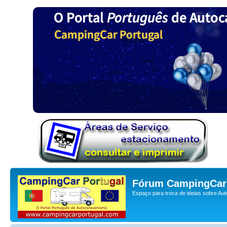
Fórum CampingCar 
Espaço para troca de ideias sobre Au