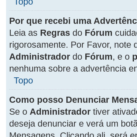
Topo
Por que recebi uma Advertênc
Leia as
Regras
do
Fórum
cuida
rigorosamente. Por Favor, note 
Administrador
do
Fórum
, e o
nenhuma sobre a advertência en
Topo
Como posso Denunciar Mens
Se o
Administrador
tiver ativa
deseja denunciar e verá um bot
Mensagens. Clicando ali, será 