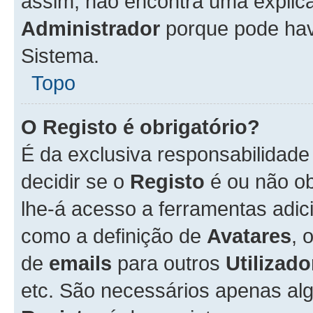
assim, não encontra uma explica
Administrador
porque pode hav
Sistema.
Topo
O Registo é obrigatório?
É da exclusiva responsabilidad
decidir se o
Registo
é ou não ob
lhe-á acesso a ferramentas adic
como a definição de
Avatares
, 
de
emails
para outros
Utilizado
etc. São necessários apenas al