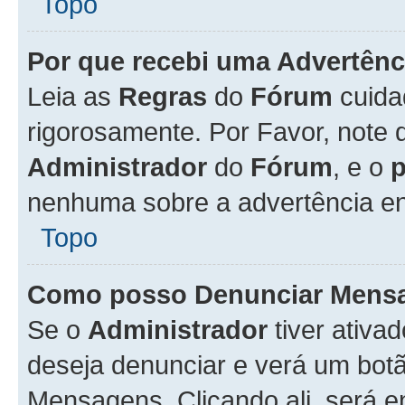
Topo
Por que recebi uma Advertênc
Leia as
Regras
do
Fórum
cuida
rigorosamente. Por Favor, note 
Administrador
do
Fórum
, e o
nenhuma sobre a advertência en
Topo
Como posso Denunciar Mens
Se o
Administrador
tiver ativa
deseja denunciar e verá um bot
Mensagens. Clicando ali, será 