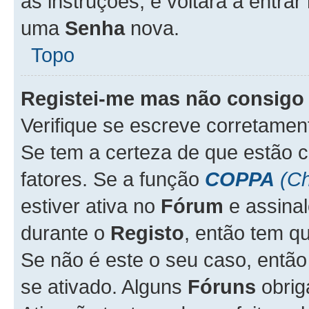
as instruções, e voltará a entrar
uma
Senha
nova.
Topo
Registei-me mas não consigo 
Verifique se escreve corretame
Se tem a certeza de que estão 
fatores. Se a função
COPPA
(Ch
estiver ativa no
Fórum
e assina
durante o
Registo
, então tem q
Se não é este o seu caso, entã
se ativado. Alguns
Fóruns
obrig