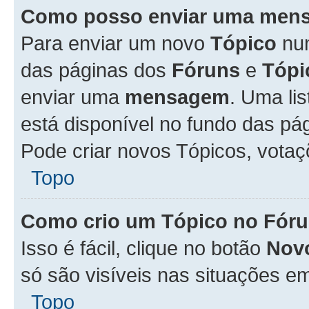
Como posso enviar uma men
Para enviar um novo
Tópico
n
das páginas dos
Fóruns
e
Tópi
enviar uma
mensagem
. Uma li
está disponível no fundo das pá
Pode criar novos Tópicos, votaç
Topo
Como crio um Tópico no Fór
Isso é fácil, clique no botão
Nov
só são visíveis nas situações em
Topo