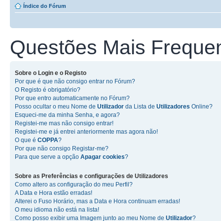
Índice do Fórum
Questões Mais Freque
Sobre o
Login
e o
Registo
Por que é que não consigo entrar no Fórum?
O Registo é obrigatório?
Por que entro automaticamente no Fórum?
Posso ocultar o meu Nome de
Utilizador
da Lista de
Utilizadores
Online?
Esqueci-me da minha Senha, e agora?
Registei-me mas não consigo entrar!
Registei-me e já entrei anteriormente mas agora não!
O que é
COPPA
?
Por que não consigo Registar-me?
Para que serve a opção
Apagar cookies
?
Sobre as
Preferências e configurações de Utilizadores
Como altero as configuração do meu Perfil?
A Data e Hora estão erradas!
Alterei o Fuso Horário, mas a Data e Hora continuam erradas!
O meu idioma não está na lista!
Como posso exibir uma Imagem junto ao meu Nome de
Utilizador
?