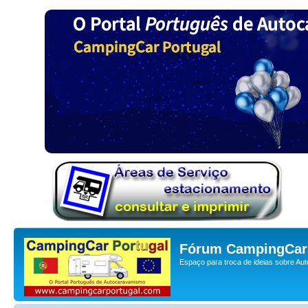
Fórum CampingCar 
Espaço para troca de ideias sobre Au