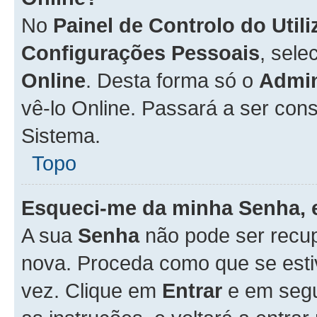
No
Painel de Controlo do Util
Configurações Pessoais
, sele
Online
. Desta forma só o
Admin
vê-lo Online. Passará a ser con
Sistema.
Topo
Esqueci-me da minha Senha, 
A sua
Senha
não pode ser recup
nova. Proceda como que se esti
vez. Clique em
Entrar
e em seg