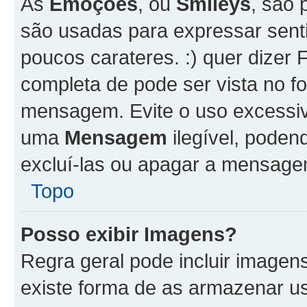
As
Emoções
, ou
Smileys
, são 
são usadas para expressar senti
poucos carateres. :) quer dizer Fel
completa de pode ser vista no fo
mensagem. Evite o uso excessi
uma
Mensagem
ilegível, poden
excluí-las ou apagar a mensagem
Topo
Posso exibir Imagens?
Regra geral pode incluir image
existe forma de as armazenar u