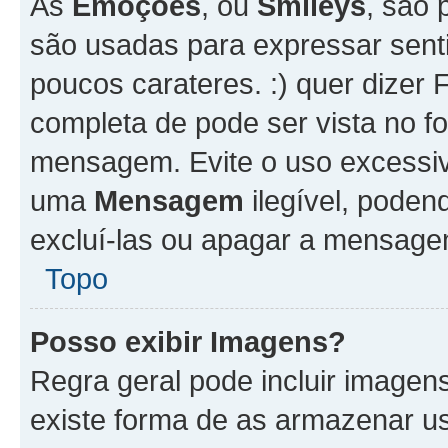
As
Emoções
, ou
Smileys
, são 
são usadas para expressar senti
poucos carateres. :) quer dizer Fel
completa de pode ser vista no fo
mensagem. Evite o uso excessi
uma
Mensagem
ilegível, poden
excluí-las ou apagar a mensagem
Topo
Posso exibir Imagens?
Regra geral pode incluir image
existe forma de as armazenar u