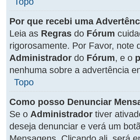
Topo
Por que recebi uma Advertênc
Leia as
Regras
do
Fórum
cuida
rigorosamente. Por Favor, note 
Administrador
do
Fórum
, e o
nenhuma sobre a advertência en
Topo
Como posso Denunciar Mens
Se o
Administrador
tiver ativa
deseja denunciar e verá um bot
Mensagens. Clicando ali, será 