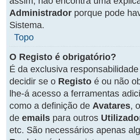
assim, não encontra uma explica
Administrador
porque pode hav
Sistema.
Topo
O Registo é obrigatório?
É da exclusiva responsabilidad
decidir se o
Registo
é ou não ob
lhe-á acesso a ferramentas adic
como a definição de
Avatares
, 
de
emails
para outros
Utilizado
etc. São necessários apenas al