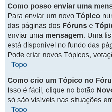
Como posso enviar uma men
Para enviar um novo
Tópico
n
das páginas dos
Fóruns
e
Tópi
enviar uma
mensagem
. Uma li
está disponível no fundo das pá
Pode criar novos Tópicos, votaç
Topo
Como crio um Tópico no Fór
Isso é fácil, clique no botão
Nov
só são visíveis nas situações em
Topo