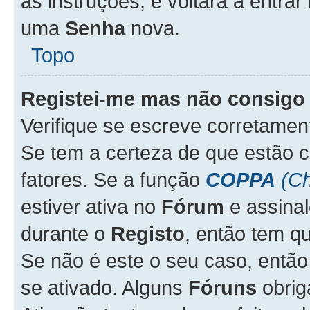
as instruções, e voltará a entrar
uma
Senha
nova.
Topo
Registei-me mas não consigo 
Verifique se escreve corretame
Se tem a certeza de que estão 
fatores. Se a função
COPPA
(Ch
estiver ativa no
Fórum
e assina
durante o
Registo
, então tem q
Se não é este o seu caso, entã
se ativado. Alguns
Fóruns
obrig