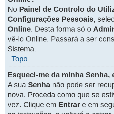
No
Painel de Controlo do Util
Configurações Pessoais
, sele
Online
. Desta forma só o
Admin
vê-lo Online. Passará a ser con
Sistema.
Topo
Esqueci-me da minha Senha, 
A sua
Senha
não pode ser recup
nova. Proceda como que se esti
vez. Clique em
Entrar
e em seg