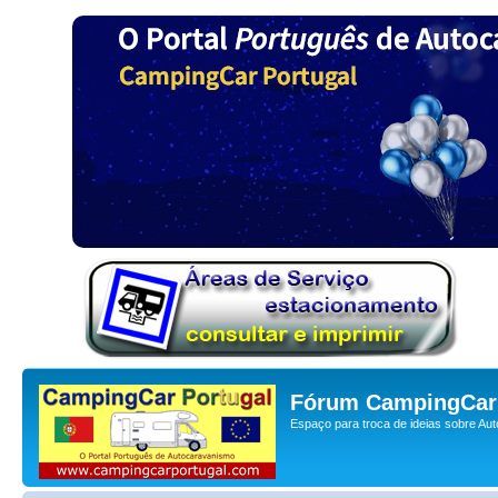
Fórum CampingCar 
Espaço para troca de ideias sobre Au