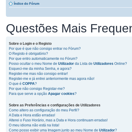
Índice do Fórum
Questões Mais Freque
Sobre o
Login
e o
Registo
Por que é que não consigo entrar no Fórum?
O Registo é obrigatório?
Por que entro automaticamente no Fórum?
Posso ocultar o meu Nome de
Utilizador
da Lista de
Utilizadores
Online?
Esqueci-me da minha Senha, e agora?
Registei-me mas não consigo entrar!
Registei-me e já entrei anteriormente mas agora não!
O que é
COPPA
?
Por que não consigo Registar-me?
Para que serve a opção
Apagar cookies
?
Sobre as
Preferências e configurações de Utilizadores
Como altero as configuração do meu Perfil?
A Data e Hora estão erradas!
Alterei o Fuso Horário, mas a Data e Hora continuam erradas!
O meu idioma não está na lista!
Como posso exibir uma Imagem junto ao meu Nome de
Utilizador
?