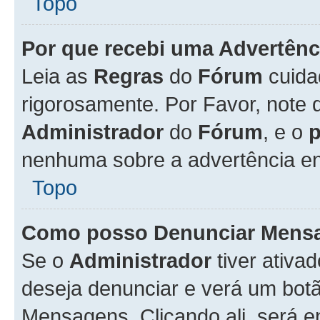
Topo
Por que recebi uma Advertênc
Leia as
Regras
do
Fórum
cuida
rigorosamente. Por Favor, note 
Administrador
do
Fórum
, e o
nenhuma sobre a advertência en
Topo
Como posso Denunciar Mens
Se o
Administrador
tiver ativa
deseja denunciar e verá um bot
Mensagens. Clicando ali, será 