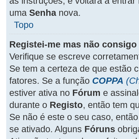
as instruções, e voltará a entrar
uma
Senha
nova.
Topo
Registei-me mas não consigo 
Verifique se escreve corretame
Se tem a certeza de que estão 
fatores. Se a função
COPPA
(Ch
estiver ativa no
Fórum
e assina
durante o
Registo
, então tem q
Se não é este o seu caso, entã
se ativado. Alguns
Fóruns
obrig