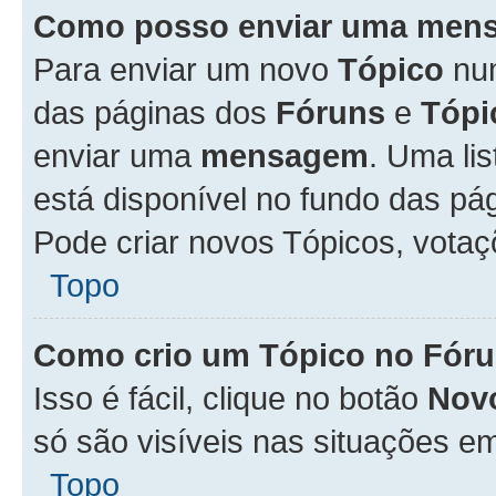
Como posso enviar uma men
Para enviar um novo
Tópico
n
das páginas dos
Fóruns
e
Tópi
enviar uma
mensagem
. Uma li
está disponível no fundo das pá
Pode criar novos Tópicos, votaç
Topo
Como crio um Tópico no Fór
Isso é fácil, clique no botão
Nov
só são visíveis nas situações em
Topo