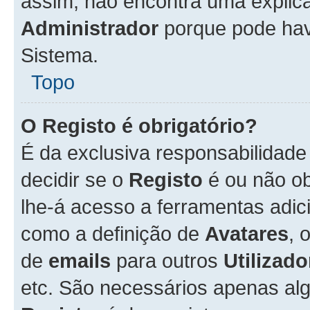
assim, não encontra uma explica
Administrador
porque pode hav
Sistema.
Topo
O Registo é obrigatório?
É da exclusiva responsabilidad
decidir se o
Registo
é ou não ob
lhe-á acesso a ferramentas adic
como a definição de
Avatares
, 
de
emails
para outros
Utilizado
etc. São necessários apenas al