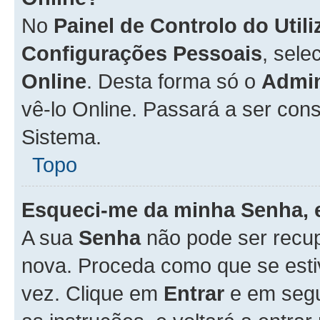
No
Painel de Controlo do Util
Configurações Pessoais
, sele
Online
. Desta forma só o
Admin
vê-lo Online. Passará a ser con
Sistema.
Topo
Esqueci-me da minha Senha, 
A sua
Senha
não pode ser recup
nova. Proceda como que se esti
vez. Clique em
Entrar
e em seg