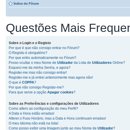
Índice do Fórum
Questões Mais Freque
Sobre o
Login
e o
Registo
Por que é que não consigo entrar no Fórum?
O Registo é obrigatório?
Por que entro automaticamente no Fórum?
Posso ocultar o meu Nome de
Utilizador
da Lista de
Utilizadores
Online?
Esqueci-me da minha Senha, e agora?
Registei-me mas não consigo entrar!
Registei-me e já entrei anteriormente mas agora não!
O que é
COPPA
?
Por que não consigo Registar-me?
Para que serve a opção
Apagar cookies
?
Sobre as
Preferências e configurações de Utilizadores
Como altero as configuração do meu Perfil?
A Data e Hora estão erradas!
Alterei o Fuso Horário, mas a Data e Hora continuam erradas!
O meu idioma não está na lista!
Como posso exibir uma Imagem junto ao meu Nome de
Utilizador
?