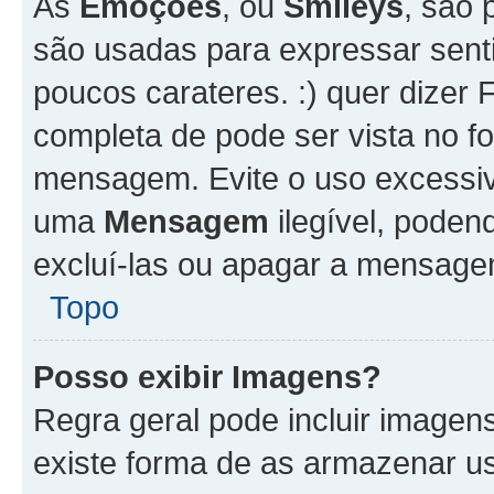
As
Emoções
, ou
Smileys
, são 
são usadas para expressar senti
poucos carateres. :) quer dizer Fel
completa de pode ser vista no fo
mensagem. Evite o uso excessi
uma
Mensagem
ilegível, poden
excluí-las ou apagar a mensagem
Topo
Posso exibir Imagens?
Regra geral pode incluir image
existe forma de as armazenar u