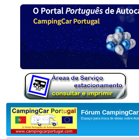
Fórum CampingCar 
Espaço para troca de ideias sobre Au