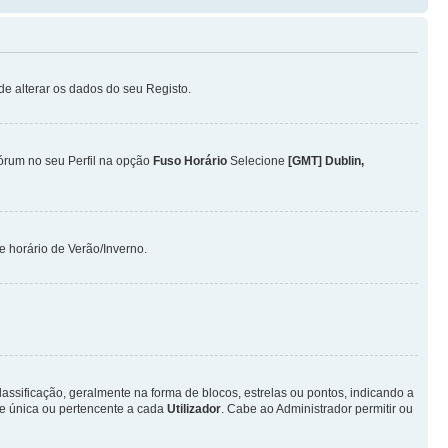
ode alterar os dados do seu Registo.
Fórum no seu Perfil na opção
Fuso Horário
Selecione
[GMT] Dublin,
 horário de Verão/Inverno.
ificação, geralmente na forma de blocos, estrelas ou pontos, indicando a
e única ou pertencente a cada
Utilizador
. Cabe ao Administrador permitir ou