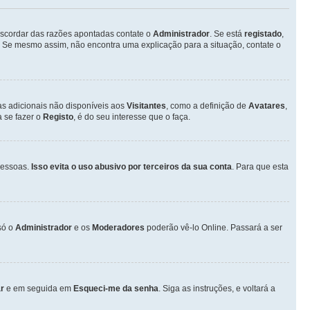
discordar das razões apontadas contate o
Administrador
. Se está
registado
,
 Se mesmo assim, não encontra uma explicação para a situação, contate o
as adicionais não disponíveis aos
Visitantes
, como a definição de
Avatares
,
 se fazer o
Registo
, é do seu interesse que o faça.
pessoas.
Isso evita o uso abusivo por terceiros da sua conta
. Para que esta
só o
Administrador
e os
Moderadores
poderão vê-lo Online. Passará a ser
r
e em seguida em
Esqueci-me da senha
. Siga as instruções, e voltará a