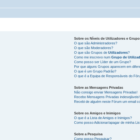
Sobre os
Níveis de Utilizadores
e
Grupo
O que são Administradores?
O que são Moderadores?
O que são Grupos de
Utilizadores
?
Como me inscrevo num
Grupo de Utiliza
Como posso ser Líder de um Grupo?
Por que alguns Grupos aparecem em difer
O que é um Grupo Padrão?
O que é a Equipa de Responsáveis do Fó
Sobre as
Mensagens Privadas
Não consigo enviar Mensagens Privadas!
Recebo Mensagens Privadas indesejáveis!
Recebi de alguém neste Fórum um email co
Sobre os
Amigos
e
Inimigos
O que é a Lista de Amigos e Inimigos?
Como posso Adicionar/apagar de minha Lis
Sobre a
Pesquisa
Como posso Pesquisar?