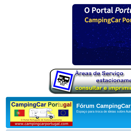
Fórum CampingCar 
Espaço para troca de ideias sobre Au