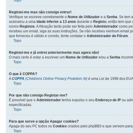
Topo
Registei-me mas não consigo entrar!
Verifique se escreve corretamente o
Nome de Utilizador
e a
Senha
. Se tem 
assinalou a uma
idade inferior a 13 anos
durante o
Registo
, então tem que 
novos
Registos
. A Ativação tanto pode ser feita pelo
Administrador
como pel
recebeu um email, siga as suas instruções. Se não recebeu nenhum email po
que forneceu é válido e correto, tente contatar o
Administrador do Fórum
.
Topo
Registei-me e já entrei anteriormente mas agora não!
O mais certo é estar a escrever um
Nome de Utilizador
e/ou a
Senha
incorre
Topo
O que é
COPPA
?
A
COPPA
(Childrens Online Privacy Protetion At)
é uma Lei de 1998 dos EUA 
Topo
Por que não consigo Registar-me?
É possível que o
Administrador
tenha expulso o seu
Endereço de IP
ou adi
especificadas.
Topo
Para que serve a opção
Apagar cookies
?
Apaga do seu PC todos os
Cookies
criados pelo phpBB3 e que servem para 
Topo