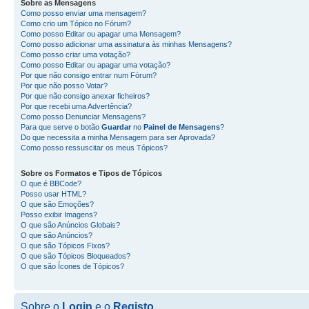
Sobre as
Mensagens
Como posso enviar uma mensagem?
Como crio um Tópico no Fórum?
Como posso Editar ou apagar uma Mensagem?
Como posso adicionar uma assinatura às minhas Mensagens?
Como posso criar uma votação?
Como posso Editar ou apagar uma votação?
Por que não consigo entrar num Fórum?
Por que não posso Votar?
Por que não consigo anexar ficheiros?
Por que recebi uma Advertência?
Como posso Denunciar Mensagens?
Para que serve o botão
Guardar
no
Painel de Mensagens
?
Do que necessita a minha Mensagem para ser Aprovada?
Como posso ressuscitar os meus Tópicos?
Sobre os
Formatos
e
Tipos de Tópicos
O que é BBCode?
Posso usar HTML?
O que são Emoções?
Posso exibir Imagens?
O que são Anúncios Globais?
O que são Anúncios?
O que são Tópicos Fixos?
O que são Tópicos Bloqueados?
O que são Ícones de Tópicos?
Sobre o
Login
e o
Registo