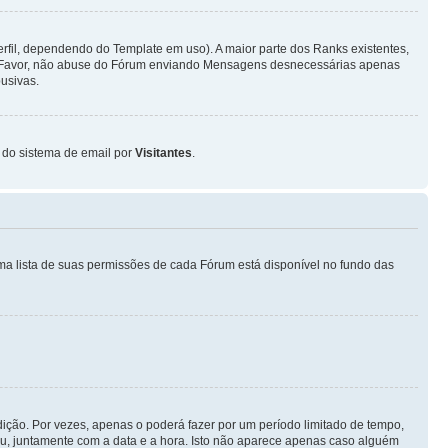
fil, dependendo do Template em uso). A maior parte dos Ranks existentes,
or Favor, não abuse do Fórum enviando Mensagens desnecessárias apenas
usivas.
o do sistema de email por
Visitantes
.
ma lista de suas permissões de cada Fórum está disponível no fundo das
ição. Por vezes, apenas o poderá fazer por um período limitado de tempo,
, juntamente com a data e a hora. Isto não aparece apenas caso alguém