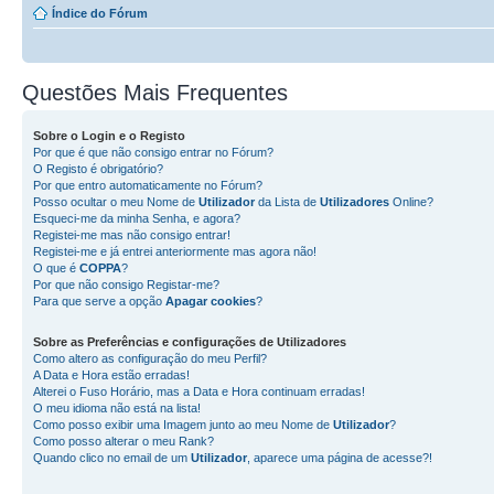
Índice do Fórum
Questões Mais Frequentes
Sobre o
Login
e o
Registo
Por que é que não consigo entrar no Fórum?
O Registo é obrigatório?
Por que entro automaticamente no Fórum?
Posso ocultar o meu Nome de
Utilizador
da Lista de
Utilizadores
Online?
Esqueci-me da minha Senha, e agora?
Registei-me mas não consigo entrar!
Registei-me e já entrei anteriormente mas agora não!
O que é
COPPA
?
Por que não consigo Registar-me?
Para que serve a opção
Apagar cookies
?
Sobre as
Preferências e configurações de Utilizadores
Como altero as configuração do meu Perfil?
A Data e Hora estão erradas!
Alterei o Fuso Horário, mas a Data e Hora continuam erradas!
O meu idioma não está na lista!
Como posso exibir uma Imagem junto ao meu Nome de
Utilizador
?
Como posso alterar o meu Rank?
Quando clico no email de um
Utilizador
, aparece uma página de acesse?!