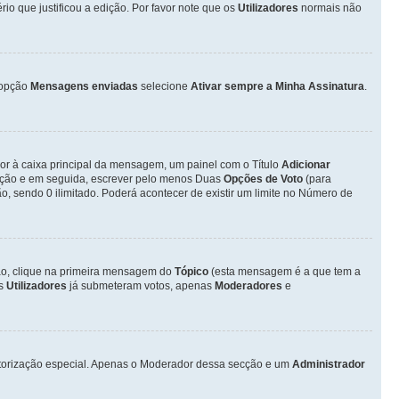
o que justificou a edição. Por favor note que os
Utilizadores
normais não
opção
Mensagens enviadas
selecione
Ativar sempre a Minha Assinatura
.
ior à caixa principal da mensagem, um painel com o Título
Adicionar
otação e em seguida, escrever pelo menos Duas
Opções de Voto
(para
o, sendo 0 ilimitado. Poderá acontecer de existir um limite no Número de
ção, clique na primeira mensagem do
Tópico
(esta mensagem é a que tem a
os
Utilizadores
já submeteram votos, apenas
Moderadores
e
autorização especial. Apenas o Moderador dessa secção e um
Administrador