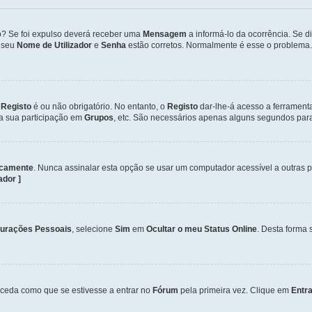
so? Se foi expulso deverá receber uma
Mensagem
a informá-lo da ocorrência. Se 
o seu
Nome de Utilizador
e
Senha
estão corretos. Normalmente é esse o problema.
o
Registo
é ou não obrigatório. No entanto, o
Registo
dar-lhe-á acesso a ferrament
 a sua participação em
Grupos
, etc. São necessários apenas alguns segundos para
icamente
. Nunca assinalar esta opção se usar um computador acessível a outras 
zador ]
gurações Pessoais
, selecione
Sim
em
Ocultar o meu Status Online
. Desta forma 
ceda como que se estivesse a entrar no
Fórum
pela primeira vez. Clique em
Entra