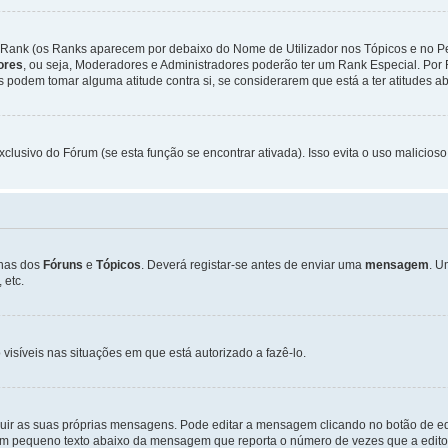
Rank (os Ranks aparecem por debaixo do Nome de Utilizador nos Tópicos e no Per
dores
, ou seja, Moderadores e Administradores poderão ter um Rank Especial. P
podem tomar alguma atitude contra si, se considerarem que está a ter atitudes ab
xclusivo do Fórum (se esta função se encontrar ativada). Isso evita o uso malicios
inas dos
Fóruns
e
Tópicos
. Deverá registar-se antes de enviar uma
mensagem
. U
 etc.
 visíveis nas situações em que está autorizado a fazê-lo.
luir as suas próprias mensagens. Pode editar a mensagem clicando no botão de ed
m pequeno texto abaixo da mensagem que reporta o número de vezes que a editou