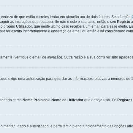
a certeza de que estão corretos tenha em atenção um de dois fatores. Se a função
seguir as instruções que recebeu. Se não é este o seu caso, então o seu
Registo
a
o próprio
Utilizador
, que neste último caso receberá um email para esse efeito. E
de ter escrito incorretamente o endereço de email ou então está considerado com
tamente (verifique o email de ativação). Outra razão é a sua conta ter sido apagad
que exige uma autorização para guardar as informações relativas a menores de 1
cionado como
Nome Proibido
o
Nome de Utilizador
que deseja usar. Os
Registos
o manter ligado e autenticado, e permitem o pleno funcionamento das opções ati