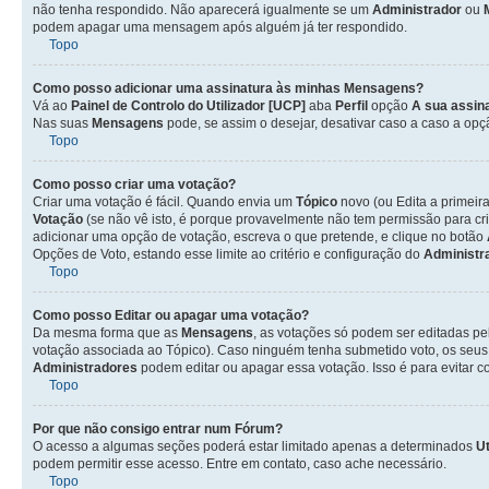
não tenha respondido. Não aparecerá igualmente se um
Administrador
ou
podem apagar uma mensagem após alguém já ter respondido.
Topo
Como posso adicionar uma assinatura às minhas Mensagens?
Vá ao
Painel de Controlo do Utilizador [UCP]
aba
Perfil
opção
A sua assin
Nas suas
Mensagens
pode, se assim o desejar, desativar caso a caso a op
Topo
Como posso criar uma votação?
Criar uma votação é fácil. Quando envia um
Tópico
novo (ou Edita a primeir
Votação
(se não vê isto, é porque provavelmente não tem permissão para cr
adicionar uma opção de votação, escreva o que pretende, e clique no botão
Opções de Voto, estando esse limite ao critério e configuração do
Administr
Topo
Como posso Editar ou apagar uma votação?
Da mesma forma que as
Mensagens
, as votações só podem ser editadas pe
votação associada ao Tópico). Caso ninguém tenha submetido voto, os seus
Administradores
podem editar ou apagar essa votação. Isso é para evitar 
Topo
Por que não consigo entrar num Fórum?
O acesso a algumas seções poderá estar limitado apenas a determinados
Ut
podem permitir esse acesso. Entre em contato, caso ache necessário.
Topo