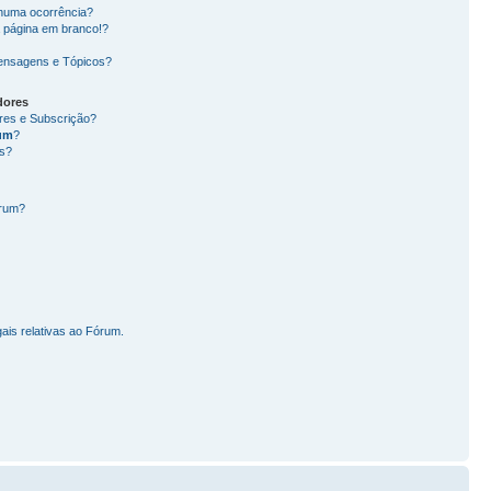
nhuma ocorrência?
 página em branco!?
ensagens e Tópicos?
dores
ores e Subscrição?
um
?
s?
órum?
ais relativas ao Fórum.