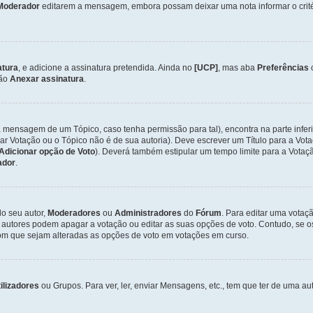
Moderador
editarem a mensagem, embora possam deixar uma nota informar o critéri
atura
, e adicione a assinatura pretendida. Ainda no
[UCP]
, mas aba
Preferências
ção
Anexar assinatura
.
a mensagem de um Tópico, caso tenha permissão para tal), encontra na parte infer
iar Votação ou o Tópico não é de sua autoria). Deve escrever um Título para a V
Adicionar opção de Voto
). Deverá também estipular um tempo limite para a Votaçã
ador
.
lo seu autor,
Moderadores
ou
Administradores
do
Fórum
. Para editar uma vota
 autores podem apagar a votação ou editar as suas opções de voto. Contudo, se 
com que sejam alteradas as opções de voto em votações em curso.
ilizadores
ou Grupos. Para ver, ler, enviar Mensagens, etc., tem que ter de uma 