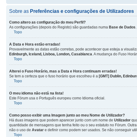
Sobre as
Preferências e configurações de Utilizadores
Como altero as configuração do meu Perfil?
As configurações (depois do Registo) são guardadas numa
Base de Dados
Topo
A Data e Hora estão erradas!
Provavelmente as datas estão corretas, pode acontecer que esteja a visualiz
Edinburgh, Iceland, Lisboa, London, Casablanca
. A mudança do Fuso Horár
Topo
Alterei o Fuso Horário, mas a Data e Hora continuam erradas!
Se tem a certeza que o fuso horário que escolheu é a
[GMT] Dublin, Edinbur
Topo
O meu idioma não está na lista!
Este Fórum usa o Português europeu como Idioma oficial.
Topo
Como posso exibir uma Imagem junto ao meu Nome de
Utilizador
?
Há duas imagens que podem aparecer junto com um nome de
Utilizador
qua
quantidade de mensagens que tenha feito ou o seu estatuto no Fórum. Out
não o uso de
Avatar
e definir como podem ser usados. Se não conseguir uti
Topo