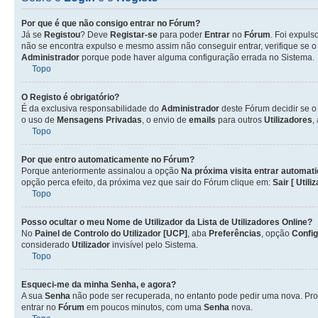
Por que é que não consigo entrar no Fórum?
Já se
Registou
? Deve
Registar-se
para poder
Entrar
no
Fórum
. Foi expul
não se encontra expulso e mesmo assim não conseguir entrar, verifique se 
Administrador
porque pode haver alguma configuração errada no Sistema.
Topo
O Registo é obrigatório?
É da exclusiva responsabilidade do
Administrador
deste Fórum decidir se 
o uso de
Mensagens Privadas
, o envio de
emails
para outros
Utilizadores
,
Topo
Por que entro automaticamente no Fórum?
Porque anteriormente assinalou a opção
Na próxima visita entrar automat
opção perca efeito, da próxima vez que sair do Fórum clique em:
Sair [ Utili
Topo
Posso ocultar o meu Nome de
Utilizador
da Lista de
Utilizadores
Online?
No
Painel de Controlo do Utilizador [UCP]
, aba
Preferências
, opção
Confi
considerado
Utilizador
invisível pelo Sistema.
Topo
Esqueci-me da minha Senha, e agora?
A sua
Senha
não pode ser recuperada, no entanto pode pedir uma nova. Pro
entrar no
Fórum
em poucos minutos, com uma
Senha
nova.