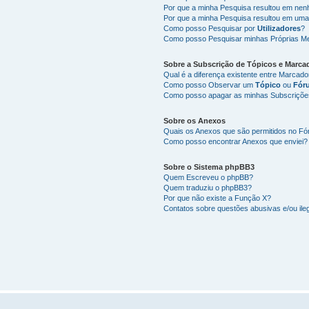
Por que a minha Pesquisa resultou em ne
Por que a minha Pesquisa resultou em uma
Como posso Pesquisar por
Utilizadores
?
Como posso Pesquisar minhas Próprias M
Sobre a
Subscrição de Tópicos
e
Marca
Qual é a diferença existente entre Marcad
Como posso Observar um
Tópico
ou
Fór
Como posso apagar as minhas Subscriçõe
Sobre os
Anexos
Quais os Anexos que são permitidos no F
Como posso encontrar Anexos que enviei?
Sobre o
Sistema phpBB3
Quem Escreveu o phpBB?
Quem traduziu o phpBB3?
Por que não existe a Função X?
Contatos sobre questões abusivas e/ou ileg