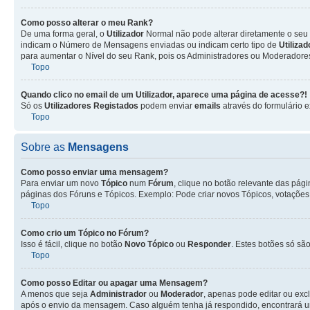
Como posso alterar o meu Rank?
De uma forma geral, o
Utilizador
Normal não pode alterar diretamente o seu 
indicam o Número de Mensagens enviadas ou indicam certo tipo de
Utiliza
para aumentar o Nível do seu Rank, pois os Administradores ou Moderadores 
Topo
Quando clico no email de um
Utilizador
, aparece uma página de acesse?!
Só os
Utilizadores Registados
podem enviar
emails
através do formulário e
Topo
Sobre as
Mensagens
Como posso enviar uma mensagem?
Para enviar um novo
Tópico
num
Fórum
, clique no botão relevante das pág
páginas dos Fóruns e Tópicos. Exemplo: Pode criar novos Tópicos, votações,
Topo
Como crio um Tópico no Fórum?
Isso é fácil, clique no botão
Novo Tópico
ou
Responder
. Estes botões só são
Topo
Como posso Editar ou apagar uma Mensagem?
A menos que seja
Administrador
ou
Moderador
, apenas pode editar ou exc
após o envio da mensagem. Caso alguém tenha já respondido, encontrará u