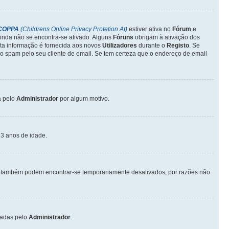
COPPA
(Childrens Online Privacy Protetion At)
estiver ativa no
Fórum
e
inda não se encontra-se ativado. Alguns
Fóruns
obrigam à ativação dos
sta informação é fornecida aos novos
Utilizadores
durante o
Registo
. Se
o spam pelo seu cliente de email. Se tem certeza que o endereço de email
a pelo
Administrador
por algum motivo.
3 anos de idade.
também podem encontrar-se temporariamente desativados, por razões não
vadas pelo
Administrador
.