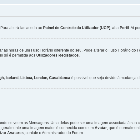
. Para alterá-las aceda ao
Painel de Controlo do Utilizador [UCP]
, aba
Perfil
. Aí p
ar as horas de um Fuso Horário diferente do seu. Pode alterar o Fuso Horário do 
io só é permitida aos
Utilizadores Registados
.
gh, Iceland, Lisboa, London, Casablanca
é possível que seja devido à mudança de
ndo se veem as Mensagens. Uma delas pode ser uma imagem associada à sua class
ra, geralmente uma imagem maior, é conhecida como um
Avatar
, que é normalment
lizar
Avatares
, contate o Administrador do Fórum.