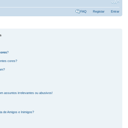
FAQ
Registar
Entrar
s
dores
?
entes cores?
rum?
m assuntos irrelevantes ou abusivos!
ta de Amigos e Inimigos?