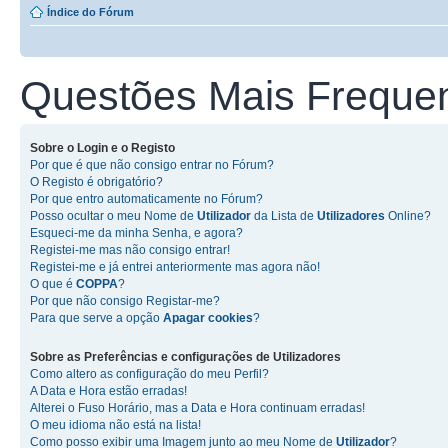
Índice do Fórum
Questões Mais Freque
Sobre o
Login
e o
Registo
Por que é que não consigo entrar no Fórum?
O Registo é obrigatório?
Por que entro automaticamente no Fórum?
Posso ocultar o meu Nome de
Utilizador
da Lista de
Utilizadores
Online?
Esqueci-me da minha Senha, e agora?
Registei-me mas não consigo entrar!
Registei-me e já entrei anteriormente mas agora não!
O que é
COPPA
?
Por que não consigo Registar-me?
Para que serve a opção
Apagar cookies
?
Sobre as
Preferências e configurações de Utilizadores
Como altero as configuração do meu Perfil?
A Data e Hora estão erradas!
Alterei o Fuso Horário, mas a Data e Hora continuam erradas!
O meu idioma não está na lista!
Como posso exibir uma Imagem junto ao meu Nome de
Utilizador
?