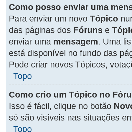
Como posso enviar uma men
Para enviar um novo
Tópico
n
das páginas dos
Fóruns
e
Tópi
enviar uma
mensagem
. Uma li
está disponível no fundo das pá
Pode criar novos Tópicos, votaç
Topo
Como crio um Tópico no Fór
Isso é fácil, clique no botão
Nov
só são visíveis nas situações em
Topo