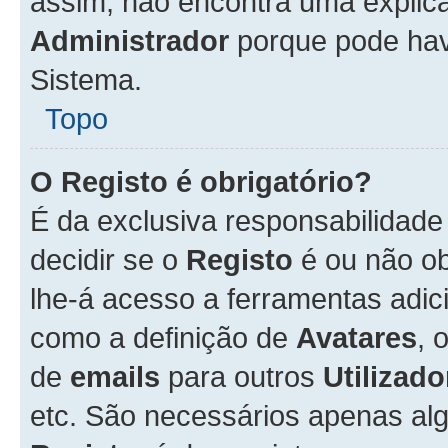
assim, não encontra uma explica
Administrador
porque pode hav
Sistema.
Topo
O Registo é obrigatório?
É da exclusiva responsabilidad
decidir se o
Registo
é ou não ob
lhe-á acesso a ferramentas adic
como a definição de
Avatares
, 
de
emails
para outros
Utilizado
etc. São necessários apenas al