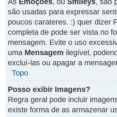
As
Emoções
, ou
Smileys
, são 
são usadas para expressar senti
poucos carateres. :) quer dizer Fel
completa de pode ser vista no fo
mensagem. Evite o uso excessi
uma
Mensagem
ilegível, poden
excluí-las ou apagar a mensagem
Topo
Posso exibir Imagens?
Regra geral pode incluir image
existe forma de as armazenar u