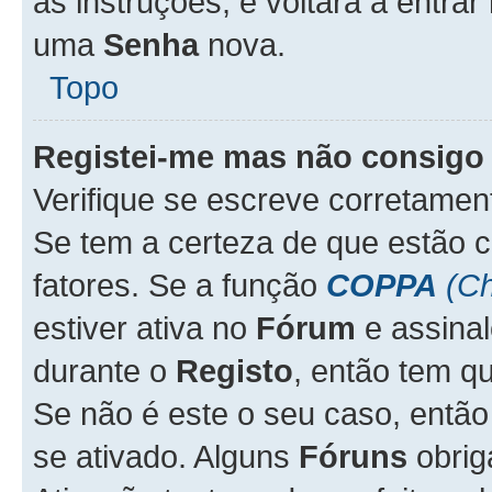
as instruções, e voltará a entrar
uma
Senha
nova.
Topo
Registei-me mas não consigo 
Verifique se escreve corretame
Se tem a certeza de que estão 
fatores. Se a função
COPPA
(Ch
estiver ativa no
Fórum
e assina
durante o
Registo
, então tem q
Se não é este o seu caso, entã
se ativado. Alguns
Fóruns
obrig