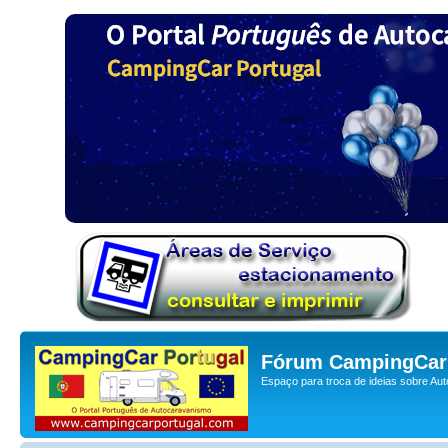
Fórum CampingCar 
Espaço para troca de ideias sobre Au