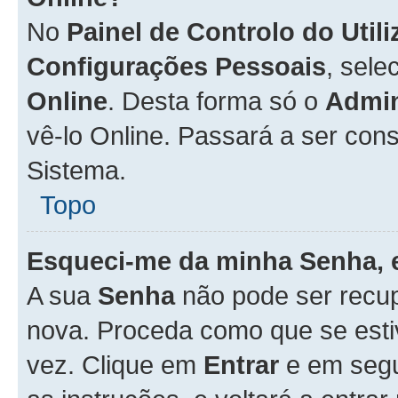
No
Painel de Controlo do Util
Configurações Pessoais
, sele
Online
. Desta forma só o
Admin
vê-lo Online. Passará a ser con
Sistema.
Topo
Esqueci-me da minha Senha, 
A sua
Senha
não pode ser recup
nova. Proceda como que se esti
vez. Clique em
Entrar
e em seg