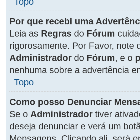
Topo
Por que recebi uma Advertênc
Leia as
Regras
do
Fórum
cuida
rigorosamente. Por Favor, note 
Administrador
do
Fórum
, e o
nenhuma sobre a advertência en
Topo
Como posso Denunciar Mens
Se o
Administrador
tiver ativa
deseja denunciar e verá um bot
Mensagens. Clicando ali, será 